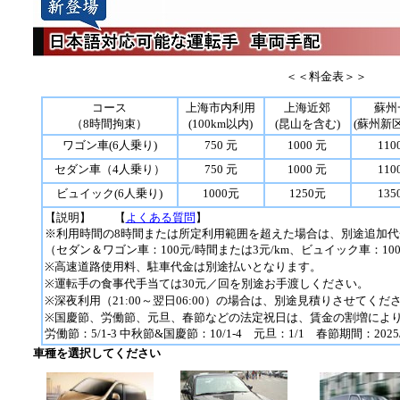
＜＜料金表＞＞
コース
上海市内利用
上海近郊
蘇州
（8時間拘束）
(100km以内)
(昆山を含む)
(蘇州新
ワゴン車(6人乗り)
750 元
1000 元
110
セダン車（4人乗り）
750 元
1000 元
110
ビュイック(6人乗り)
1000元
1250元
135
【説明】 【
よくある質問
】
※利用時間の8時間または所定利用範囲を超えた場合は、別途追加代
（セダン＆ワゴン車：100元/時間または3元/km、ビュイック車：100
※高速道路使用料、駐車代金は別途払いとなります。
※運転手の食事代手当ては30元／回を別途お手渡しください。
※深夜利用（21:00～翌日06:00）の場合は、別途見積りさせてくだ
※国慶節、労働節、元旦、春節などの法定祝日は、賃金の割増により
労働節：5/1-3 中秋節&国慶節：10/1-4 元旦：1/1 春節期間：2025/1/
車種を選択してください