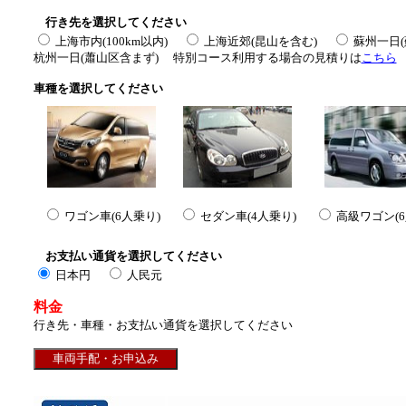
行き先を選択してください
上海市内(100km以内)
上海近郊(昆山を含む)
蘇州一日
杭州一日(蕭山区含まず) 特別コース利用する場合の見積りは
こちら
車種を選択してください
ワゴン車(6人乗り)
セダン車(4人乗り)
高級ワゴン(6
お支払い通貨を選択してください
日本円
人民元
料金
行き先・車種・お支払い通貨を選択してください