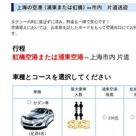
タクシーの列に並ばずに済み、料金も一律で安心です！
空港迎えにおいては、お名前を記したボードをもって空港出口にてお
す。
行程
虹橋空港または浦東空港
⇔上海市内 片道
車種とコースを選択してください
最大乗車
浦東空港
虹
車種
人数
発着
セダン車
230元
（定員4名）