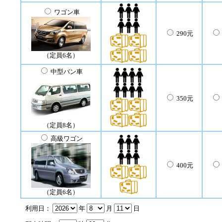
ワゴン車
290元
（定員6名）
中型バン車
350元
（定員8名）
高級ワゴン
400元
（定員6名）
利用日：
年
月
日