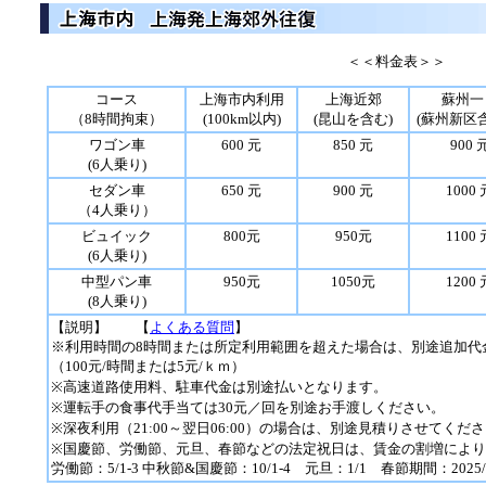
＜＜料金表＞＞
コース
上海市内利用
上海近郊
蘇州一
（8時間拘束）
(100km以内)
(昆山を含む)
(蘇州新区
ワゴン車
600 元
850 元
900 
(6人乗り)
セダン車
650 元
900 元
1000 
（4人乗り）
ビュイック
800元
950元
1100 
(6人乗り)
中型パン車
950元
1050元
1200 
(8人乗り)
【説明】 【
よくある質問
】
※利用時間の8時間または所定利用範囲を超えた場合は、別途追加代
（100元/時間または5元/ｋｍ）
※高速道路使用料、駐車代金は別途払いとなります。
※運転手の食事代手当ては30元／回を別途お手渡しください。
※深夜利用（21:00～翌日06:00）の場合は、別途見積りさせてくだ
※国慶節、労働節、元旦、春節などの法定祝日は、賃金の割増により
労働節：5/1-3 中秋節&国慶節：10/1-4 元旦：1/1 春節期間：2025/1/