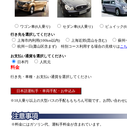
ワゴン車(6人乗り)
セダン車(4人乗り)
ビュイック(6
行き先を選択してください
上海市内利用(100km以内)
上海近郊(昆山を含む)
蘇州
杭州一日(蕭山区含まず) 特別コース利用する場合の見積りは
こ
お支払い通貨を選択してください
日本円
人民元
料金
行き先・車種・お支払い通貨を選択してください
※10人乗り以上の大型バスの手配ももちろん可能です。お問い合わせ
※料金にはガソリン代、運転手料金が含まれています。