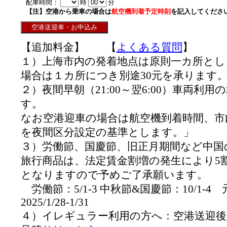
配車時間：
時
分
【注】空港から乗車の場合は
航空機到着予定時刻
を記入してくださ
【追加料金】 【
よくある質問
】
１）上海市内の発着地点は原則一カ所とし
場合は１カ所につき別途30元を承ります
２）夜間早朝（21:00～翌6:00）車両利
す。
なお空港迎車の場合は航空機到着時間、市
を夜間区分設定の基準とします。」
３）労働節、国慶節、旧正月期間など中国
旅行商品は、法定賃金割増の発生により5
となりますので予めご了承願います。
労働節：5/1-3 中秋節&国慶節：10/1-4
2025/1/28-1/31
４）イレギュラー利用の方へ：空港送迎後