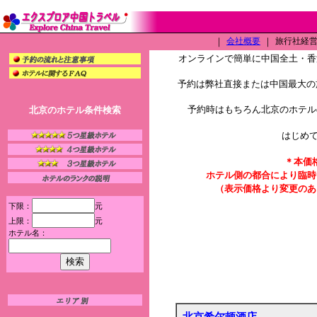
｜
会社概要
｜
旅行社経営許
オンラインで簡単に中国全土・香
予約は弊社直接または中国最大の旅
予約時はもちろん北京のホテル
北京のホテル条件検索
はじめ
＊本価
ホテル側の都合により臨時
（表示価格より変更のあ
下限：
元
上限：
元
ホテル名：
北京希尔顿酒店