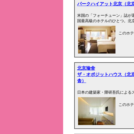
パークハイアット北京（北
米国の「フォーチューン」誌が
国最高級のホテルのひとつ。北
このホテ
北京瑜舍
ザ・オポジットハウス（北
舎）
日本の建築家・隈研吾氏による
このホテ