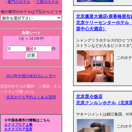
・
厦門のホテル
・
三亜のホテル
他の都市のホテルは下記からどうぞ
北京嘉里大酒店(原香格里拉
北京ケリーセンターホテル
里中心大酒店）
為替レート
1元 ＝ 24.559 円
シャングリラホテルズのひとつ
ストランなどが入るビジネスタ
元=
円
このホテ
2013年中国の休日カレンダー
北京のホテルの選択・ご宿泊・チェ
ックインで困ったら
北京昆仑饭店
北京ホテル予約よくある質問
北京クンルンホテル（北京
マネージメントは錦江集団。95
☆中国各都市の情報はこちら
エクスプロア上海
このホテ
エクスプロア北京