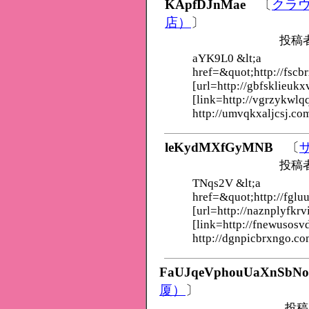
KApfDJnMae
〔
クラ
店）
〕
投稿
aYK9L0 &lt;a
href=&quot;http://fscb
[url=http://gbfsklieukx
[link=http://vgrzykwlq
http://umvqkxaljcsj.co
leKydMXfGyMNB
〔
投稿
TNqs2V &lt;a
href=&quot;http://fglu
[url=http://naznplyfkrv
[link=http://fnewusosv
http://dgnpicbrxngo.co
FaUJqeVphouUaXnSbNo
厦）
〕
投稿