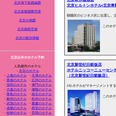
北京地下鉄路線図
北京ヒルトンホテル(北京希
北京首都国際空港
朝陽区のビジネス区に位置し、交
北京の地図
このホテ
北京南苑空港
北京の観光情報
北京以外のホテル予約
北京新世纪日航饭店
人気都市のホテル
ホテルニッコーニューセン
・
北京のホテル
（北京新世紀日航飯店）
・
上海のホテル
・
天津のホテル
・
香港のホテル
・
広州のホテル
・
深圳のホテル
・
澳門のホテル
JALホテルがマネージメントす
・
大連のホテル
・
瀋陽のホテル
・
青島のホテル
・
南京のホテル
このホテ
・
蘇州のホテル
・
杭州のホテル
・
武漢のホテル
・
重慶のホテル
・
成都のホテル
・
西安のホテル
・
桂林のホテル
・
昆明のホテル