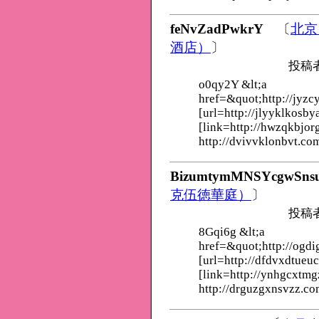
feNvZadPwkrY
〔
北京
酒店）
〕
投稿
o0qy2Y &lt;a
href=&quot;http://jyzcy
[url=http://jlyyklkosby
[link=http://hwzqkbjor
http://dvivvklonbvt.co
BizumtymMNSYcgwSns
克伍徳華庭）
〕
投稿
8Gqi6g &lt;a
href=&quot;http://ogdi
[url=http://dfdvxdtueu
[link=http://ynhgcxtmg
http://drguzgxnsvzz.co