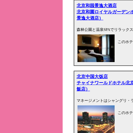
北京和园景逸大酒店
北京和園ロイヤルガーデン
景逸大酒店）
森林公園と温泉SPAでリラック
このホテ
北京中国大饭店
チャイナワールドホテル北
飯店）
マネージメントはシャングリ・
このホテ