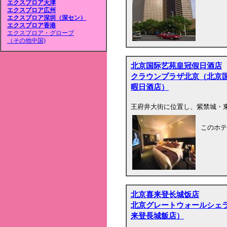
エクスプロア天津
エクスプロア広州
エクスプロア深圳（深セン）
エクスプロア香港
エクスプロア・グローブ
（その他中国)
北京国际艺苑皇冠假日酒店
クラウンプラザ北京（北京
暇日酒店）
王府井大街に位置し、紫禁城・
このホテ
北京喜来登长城饭店
北京グレートウォールシェ
来登長城飯店）