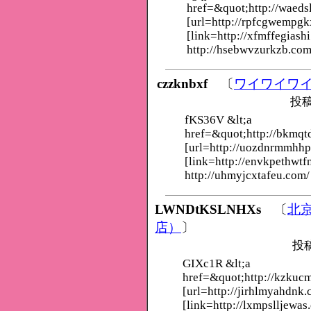
href=&quot;http://waed
[url=http://rpfcgwempgk
[link=http://xfmffegiashi
http://hsebwvzurkzb.com
czzknbxf
〔
ワイワイワ
投稿
fKS36V &lt;a
href=&quot;http://bkmq
[url=http://uozdnrmmhhp
[link=http://envkpethwtf
http://uhmyjcxtafeu.com/
LWNDtKSLNHXs
〔
北
店）
〕
投
GIXc1R &lt;a
href=&quot;http://kzku
[url=http://jirhlmyahdnk.
[link=http://lxmpslljewas