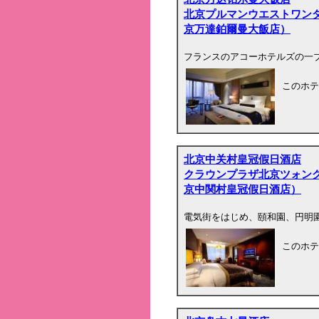
北京プルマンウエストワン
京万達鉑爾曼大飯店）
フランスのアコーホテルズの一
このホテ
北京中关村皇冠假日酒店
クラウンプラザ北京ツォン
京中関村皇冠假日酒店）
電気街をはじめ、頤和園、円明
このホテ