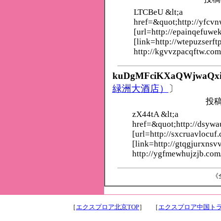
LTCBeU &lt;a
href=&quot;http://yfcv
[url=http://epainqefuwe
[link=http://wtepuzserft
http://kgvvzpacqftw.com
kuDgMFciKXaQWjwaQx
緑洲大酒店）
〕
投稿
zX44tA &lt;a
href=&quot;http://dsyw
[url=http://sxcruavlocuf.
[link=http://gtqgjurxnsv
http://ygfmewhujzjb.com
《全
［
エクスプロア北京TOP
］ ［
エクスプロア中国トラ