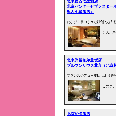
北京盘古七星酒店
北京パングーセブンスター
盤古七星酒店）
たなびく雲のような独創的な外
このホテ
北京兴基铂尔曼饭店
プルマンサウス北京（北京
フランスのアコー集団により管
このホテ
北京柏悦酒店