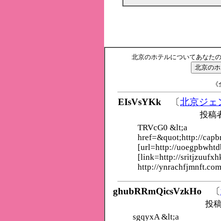
北京のホテルについてあなた
《全
EIsVsYKk
〔
北京ジェ
投稿
TRVcG0 &lt;a
href=&quot;http://capb
[url=http://uoegpbwht
[link=http://sritjzuufxh
http://ynrachfjmnft.com
ghubRRmQicsVzkHo
〔
投稿
sgqyxA &lt;a