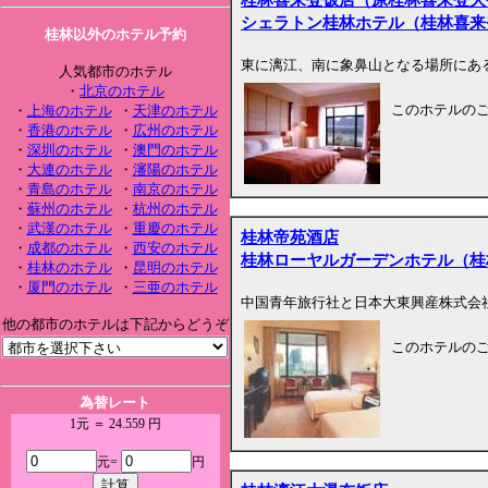
シェラトン桂林ホテル（桂林喜来
桂林以外のホテル予約
東に漓江、南に象鼻山となる場所にあ
人気都市のホテル
・
北京のホテル
このホテルの
・
上海のホテル
・
天津のホテル
・
香港のホテル
・
広州のホテル
・
深圳のホテル
・
澳門のホテル
・
大連のホテル
・
瀋陽のホテル
・
青島のホテル
・
南京のホテル
・
蘇州のホテル
・
杭州のホテル
・
武漢のホテル
・
重慶のホテル
桂林帝苑酒店
・
成都のホテル
・
西安のホテル
桂林ローヤルガーデンホテル（桂
・
桂林のホテル
・
昆明のホテル
・
厦門のホテル
・
三亜のホテル
中国青年旅行社と日本大東興産株式会
他の都市のホテルは下記からどうぞ
このホテルの
為替レート
1元 ＝ 24.559 円
元=
円