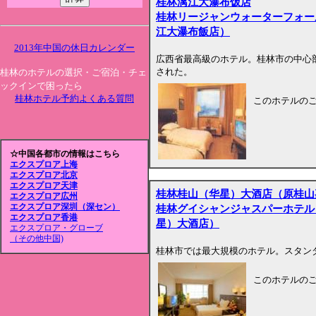
桂林漓江大瀑布饭店
桂林リージャンウォーターフォー
江大瀑布飯店）
2013年中国の休日カレンダー
広西省最高級のホテル。桂林市の中心
された。
桂林のホテルの選択・ご宿泊・チェ
ックインで困ったら
桂林ホテル予約よくある質問
このホテルの
☆中国各都市の情報はこちら
エクスプロア上海
エクスプロア北京
エクスプロア天津
桂林桂山（华星）大酒店（原桂山
エクスプロア広州
エクスプロア深圳（深セン）
桂林グイシャンジャスパーホテル
エクスプロア香港
星）大酒店）
エクスプロア・グローブ
（その他中国)
桂林市では最大規模のホテル。スタン
このホテルの