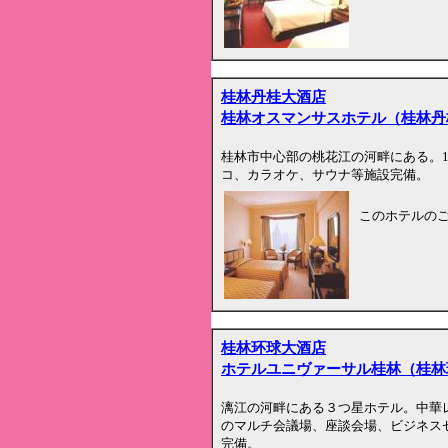
桂林丹桂大酒店
桂林オスマンサスホテル（桂林丹
桂林市中心部の桃花江の河畔にある。
コ、カラオケ、サウナ等施設完備。
このホテルの
桂林环球大酒店
ホテルユニヴァーサル桂林（桂林
漓江の河畔にある３つ星ホテル。中華レ
のマルチ会議場、座談会場、ビジネス
完備。