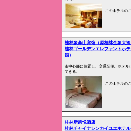
このホテルの
桂林象鼻山宾馆（原桂林金象大酒
桂林ゴールデンエレファントホテ
館）
市中心部に位置し、交通至便。ホテル
できる。
このホテルの
桂林新凯悦酒店
桂林チャイナシンカイユエホテル