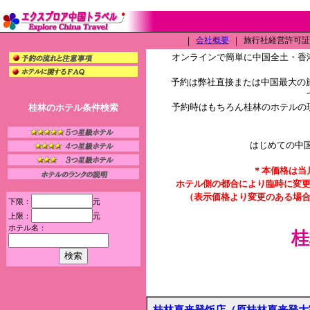
｜
会社概要
｜
旅行社経営許可証（L
オンラインで簡単に中国全土・香
予約は弊社直接または中国最大の旅
予約時はもちろん桂林のホテルの
桂林のホテル条件検索
はじめての中
＊本価格は当
ホテル側の都合により臨時に変
（表示価格より変更のある場
下限：
元
上限：
元
ホテル名：
桂
桂林喜来登饭店（原桂林喜来登大