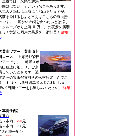
。重慶では「火鍋で解決
い問題はない！」という名言もあります。
人気の火鍋店は上海にも沢山ありますが、
名前を挙げるお店と言えばこちらの海底撈
のです。 暖かい火鍋を食べたあとは涼し
トクルーズから上海101万ドルの夜景を満喫
ょう！黄浦江両岸の美景を一網打尽！
詳細
ラ
の黄山ツアー 黄山頂上
2日コース
「上海発1泊2日
ツアーです。 絶景スポ
黄山頂上に泊まり、ご来
賞していただきます。翌
界遺産の安徽省古村落の宏村観光付きでこ
！ 往復とも新幹線二等席をご利用しま
実の2日間ツアーをお楽しみください。
詳細
ラ
・車両手配】
送迎◇
港～市内：
250
元
港～市内：
200
元
フ送迎車手配◇