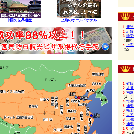
中国の世界遺産
上海のオールドホテル
１
新時
２
維景
３
静安
（180
４
上海
（95）
１
虹橋
２
外灘
３
南京
（411
４
淮海
５
浦東
６
衡山
７
人民
８
上海
９
浦東
１０
金
※
その