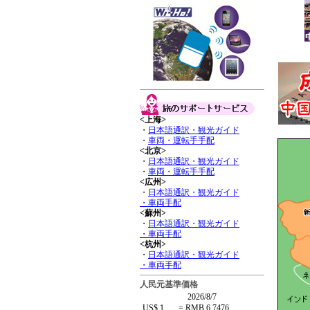
<上海>
・
日本語通訳・観光ガイド
・
車両・運転手手配
<北京>
・
日本語通訳・観光ガイド
・
車両・運転手手配
<広州>
・
日本語通訳・観光ガイド
・車両手配
<蘇州>
・
日本語通訳・観光ガイド
・車両手配
<杭州>
・
日本語通訳・観光ガイド
・車両手配
人民元基準価格
2026/8/7
US$ 1
=
RMB 6.7476