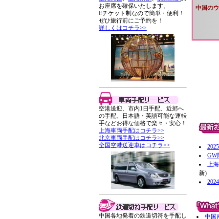
お座席を確保いたします。
中国のウ
Eチケット制なので簡単・便利！
ぜひ旅行前にご予約を！
詳しくはコチラ>>
空港送迎、市内1日手配、近郊へ
の手配、日本語・英語可能な運転
手などお得な価格で楽々・安心！
上海車両手配はコチラ>>
北京車両手配はコチラ>>
全国空港送迎車はコチラ>>
20
GW
上海
新)
20
中国各地発着の鉄道切符を手配し
中国