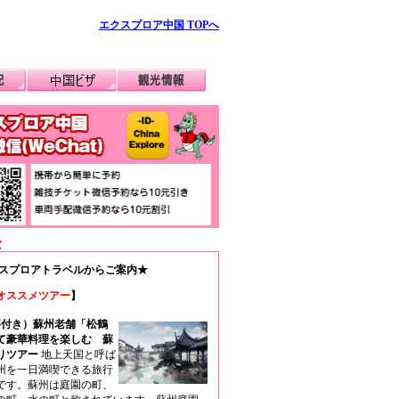
エクスプロア中国 TOPへ
スプロアトラベルからご案内★
オススメツアー
】
事付き）蘇州老舗「松鶴
て豪華料理を楽しむ 蘇
りツアー
地上天国と呼ば
州を一日満喫できる旅行
です。蘇州は庭園の町、