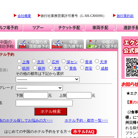
会社概要
旅行社業務営業許可番号（L-SH-CJ00096）
旅行業約款
テル予約
上海
北京
広州
深セン
香港
天津
杭州
蘇州
大連
青島
西安
成都
必須）
その他の都市は下記から選択
グレード
★エク
下限
元 上限
元
【
夏の
名
（2食
楼」に
海のホテル探しでお悩みの方>>>
ホテル予約・都市一覧>>>
州日帰
れる蘇
はじめての中国のホテル予約をする方⇒
プラン