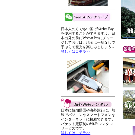
日本人の方でも中国でWechat Pay
を使用することができますよ。日
本出発の前にWechat Payにチャー
ジしておけば、現金は一切なしで
手ぶらで観光を楽しみましょう～
詳しくはコチラ>>
日本に短期帰国や海外旅行に、無
線でパソコンやスマートフォンを
インターネットに接続できます。
パケット定額制のWi-Fiレンタル
サービスです。
詳しくはコチラ>>