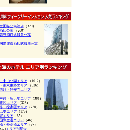
空国際公寓酒店
（320）
酒店公寓
（260）
紫苑酒店式服务公寓
）
国際麗都酒店式服務公寓
・中山公園エリア
（1012）
・南京東路エリア
（536）
西路・静安寺エリア
）
中路・新天地エリア
（381）
新区エリア
（328）
路・徐家匯エリア
（250）
広場エリア
（173）
駅エリア
（85）
国際空港エリア
（46）
橋・外高橋エリア
（37）
他の
エリア別紹介