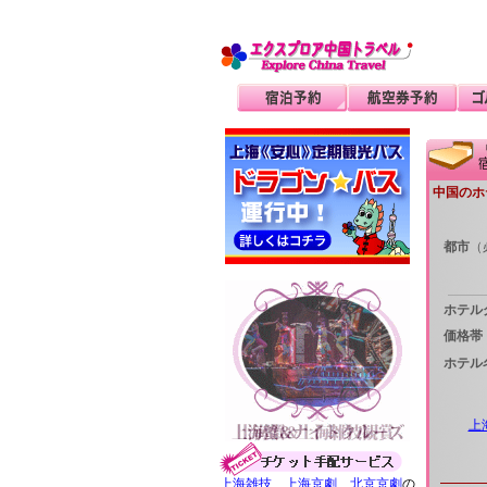
中国のホ
都市
（
ホテル
価格帯
ホテル
上
上海雑技
、
上海京劇
、
北京京劇
の