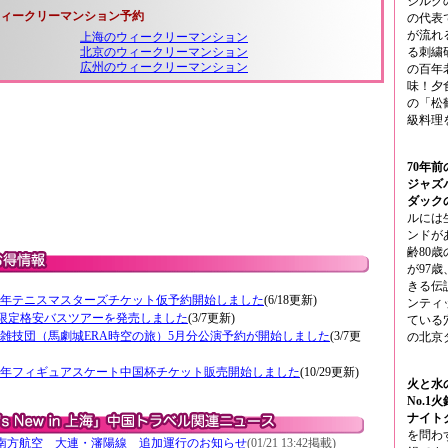
シルク
ィークリーマンション予約
の代表
が流れ
上海のウィークリーマンション
る刺繍
北京のウィークリーマンション
広州のウィークリーマンション
の百年
味！夕
の「松
級料理
70年
ジャズ
ダック
ルには
ンドが
齢80
が97
きる伝
25年テニスマスターズチケット仮予約開始しました
(6/18更新)
ンティ
限定格安バスツアーを発売しました
(3/7更新)
ている
雑技団（馬劇城ERA時空の旅）5月分公演予約が開始しました
(3/7更
の北京
24年フィギュアスケート中国杯チケット販売開始しました
(10/29更新)
火と水
No.
ナイト
を問わ
南方航空 大連・瀋陽線 追加運行のお知らせ
(01/21 13:42掲載)