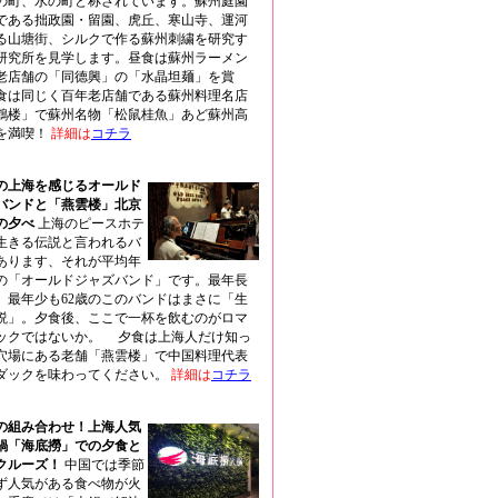
の町、水の町と称されています。蘇州庭園
である拙政園・留園、虎丘、寒山寺、運河
る山塘街、シルクで作る蘇州刺繍を研究す
研究所を見学します。昼食は蘇州ラーメン
老店舗の「同德興」の「水晶坦麺」を賞
食は同じく百年老店舗である蘇州料理名店
鶴楼」で蘇州名物「松鼠桂魚」あど蘇州高
を満喫！
詳細は
コチラ
前の上海を感じるオールド
バンドと「燕雲楼」北京
の夕べ
上海のピースホテ
生きる伝説と言われるバ
あります、それが平均年
歳の「オールドジャズバンド」です。最年長
歳、最年少も62歳のこのバンドはまさに「生
説」。夕食後、ここで一杯を飲むのがロマ
ックではないか。 夕食は上海人だけ知っ
穴場にある老舗「燕雲楼」で中国料理代表
ダックを味わってください。
詳細は
コチラ
の組み合わせ！上海人気
1火鍋「海底撈」での夕食と
クルーズ！
中国では季節
ず人気がある食べ物が火