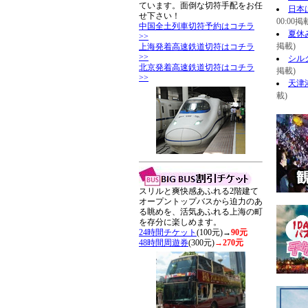
ています。面倒な切符手配をお任
日本
せ下さい！
00:00掲
中国全土列車切符予約はコチラ
夏休
>>
掲載)
上海発着高速鉄道切符はコチラ
>>
シル
北京発着高速鉄道切符はコチラ
掲載)
>>
天津
載)
スリルと爽快感あふれる2階建て
オープントップバスから迫力のあ
る眺めを、活気あふれる上海の町
を存分に楽しめます。
24時間チケット
(100元)→
90元
48時間周遊券
(300元)
→270元