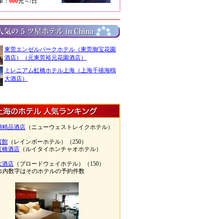
車：
600
元～/日
東莞エンゼルパークホテル（東莞御宝花園
酒店）（元東莞裕元花園酒店）
ミレニアム虹橋ホテル上海（上海千禧海鴎
大酒店）
湖精品酒店
（ニューウェストレイクホテル）
）
賓館
（レインボーホテル）（250）
虹橋酒店
（ルイタイホンチャオホテル）
）
大酒店
（ブロードウェイホテル）（150）
コ内数字はそのホテルの予約件数