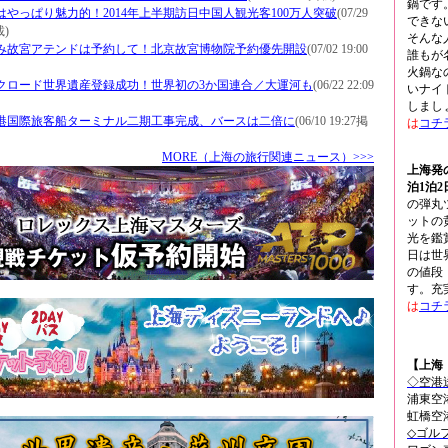
鍋です
はやっぱり魅力的！2014年上半期訪日中国人観光客100万人突破
(07/29
できな
載)
そんな
み故宮アテンドは予約して！北京故宮博物院予約優先開設
(07/02 19:00
誰もが
火鍋な
クロード世界遺産登録成功！世界初の3か国連合／大運河も
(06/22 22:09
いナイ
しまし
港国際旅客船ターミナル二期工事完成、バースは二倍に
(06/10 19:27掲
は
コチ
MORE（上海の旅行関連ニュース）>>>
上海発
泊1泊
の弾丸
ットの
光を鑑
日は世
の値段
す。充
は
コチ
【上海
◇空港
浦東空
虹橋空
◇ゴル