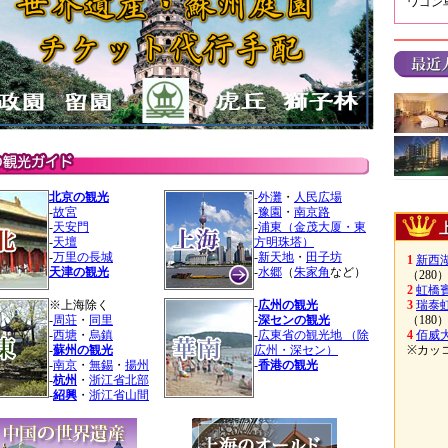
ワゴン
北京の観光
-
外灘
・
人民広場
-
故宮
-
豫園
・
南京路
-
天安門
-
浦東（金茂大厦・東
-
天壇
方明珠塔）
-
万里の長城
-
新天地
・
田子坊
1
新西
天津の観光
-
水郷
（
朱家角
など）
（280
2
虹橋
3
瑞泰
※上海除く
-
広州の観光
（180
-
周荘
・
同里
-
深センの観光
4
佰威
-
西塘
・
烏鎮
-
広東省の観光地 （除
※カッ
-
蘇州の観光
広州・深セン）
-
南京
・
無錫
・
揚州
-
香港の観光
-
杭州
・
浙江省北部
-
紹興
・
浙江省山間