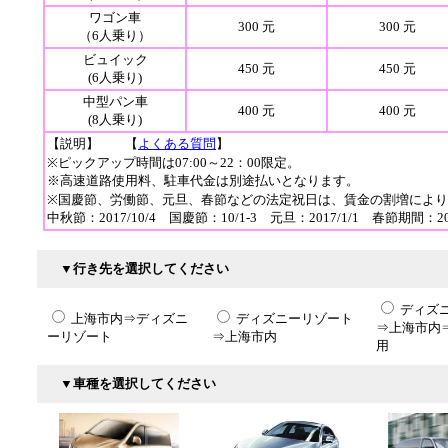
ワゴン車
300 元
300 元
（6人乗り）
ビュイック
450 元
450 元
(6人乗り)
中型パン車
400 元
400 元
(8人乗り)
【説明】 【
よくある質問
】
※ピックアップ時間は07:00～22：00限定。
※高速道路使用料、駐車代金は別途払いとなります。
※国慶節、労働節、元旦、春節などの法定祝日は、賃金の割増により
中秋節：2017/10/4 国慶節：10/1-3 元旦：2017/1/1 春節期間：2017/
▼行き先を選択してください
ディズ
上海市内⇒ディズニ
ディズニーリゾート
⇒上海市内
ーリゾート
⇒上海市内
用
▼車種を選択してください