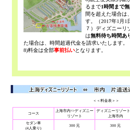
るまで
1時間まで無
間を超えた場合は、
す。（2017年1月
７）ディズニーリ
は
無料待ち時間あ
た場合は、時間超過代金を
請求いたします。
8)料金は全部
事前払い
となります。
＜＜料金表＞＞
上海市内=>ディズニー
ディズニーリゾート
コース
リゾート
上海市内
セダン車
300 元
300 元
(4人乗り)