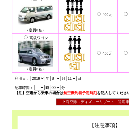
400元
（定員8名）
高級ワゴン
450元
（定員6名）
利用日：
年
月
日
配車時間：
時
分
【注】空港から乗車の場合は
航空機到着予定時刻
を記入してくださ
【注意事項】