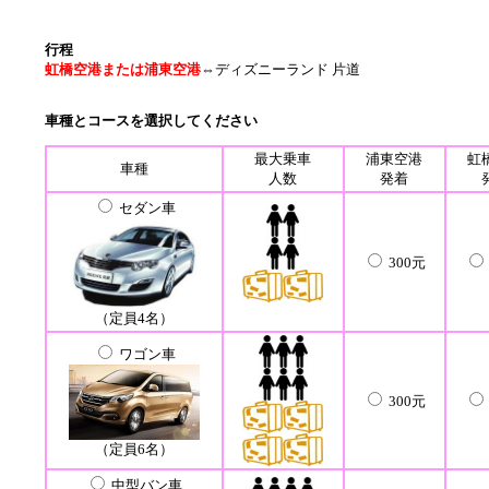
行程
虹橋空港または浦東空港
⇔ディズニーランド 片道
車種とコースを選択してください
最大乗車
浦東空港
虹
車種
人数
発着
セダン車
300元
（定員4名）
ワゴン車
300元
（定員6名）
中型バン車