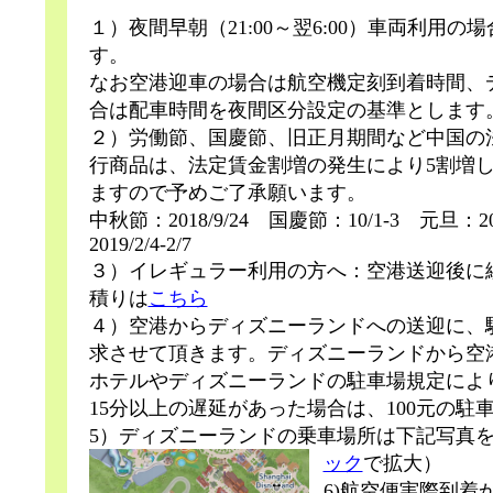
１）夜間早朝（21:00～翌6:00）車両利用の
す。
なお空港迎車の場合は航空機定刻到着時間、
合は配車時間を夜間区分設定の基準とします
２）労働節、国慶節、旧正月期間など中国の
行商品は、法定賃金割増の発生により5割増
ますので予めご了承願います。
中秋節：2018/9/24 国慶節：10/1-3 元旦：2
2019/2/4-2/7
３）イレギュラー利用の方へ：空港送迎後に
積りは
こちら
４）空港からディズニーランドへの送迎に、
求させて頂きます。ディズニーランドから空
ホテルやディズニーランドの駐車場規定により
15分以上の遅延があった場合は、100元の駐
5）ディズニーランドの乗車場所は下記写真
ック
で拡大）
6)航空便実際到着