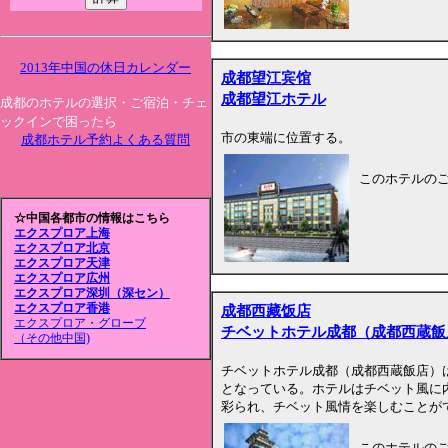
2013年中国の休日カレンダー
成都望江宾馆
成都望江ホテル
成都のホテルの選択・ご宿泊・チェ
ックインで困ったら
市の東端に位置する。
成都ホテル予約よくある質問
このホテルの
☆中国各都市の情報はこちら
エクスプロア上海
エクスプロア北京
エクスプロア天津
エクスプロア広州
エクスプロア深圳（深セン）
エクスプロア香港
成都西藏饭店
エクスプロア・グローブ
チベットホテル成都（成都西蔵飯
（その他中国)
チベットホテル成都（成都西蔵飯店）
となっている。ホテルはチベット風に
彩られ、チベット風情を楽しむことが
このホテルの