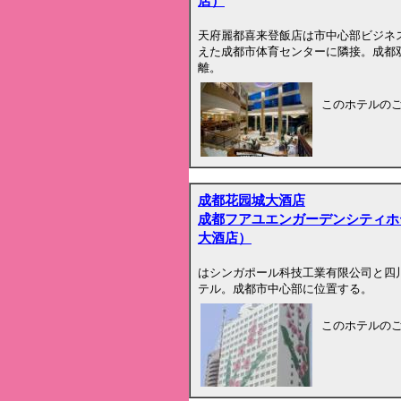
店）
天府麗都喜来登飯店は市中心部ビジネ
えた成都市体育センターに隣接。成都双
離。
このホテルの
成都花园城大酒店
成都フアユエンガーデンシティホ
大酒店）
はシンガポール科技工業有限公司と四
テル。成都市中心部に位置する。
このホテルの