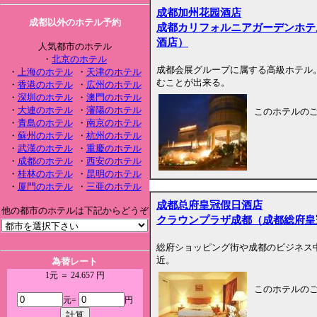
成都加州花园酒店
成都以外のホテル予約
成都カリフォルニアガーデンホテ
酒店）
人気都市のホテル
・
北京のホテル
成都会展グループに属する高級ホテル
・
上海のホテル
・
天津のホテル
むことが出来る。
・
香港のホテル
・
広州のホテル
・
深圳のホテル
・
澳門のホテル
・
大連のホテル
・
瀋陽のホテル
このホテルの
・
青島のホテル
・
南京のホテル
・
蘇州のホテル
・
杭州のホテル
・
武漢のホテル
・
重慶のホテル
・
成都のホテル
・
西安のホテル
・
桂林のホテル
・
昆明のホテル
・
厦門のホテル
・
三亜のホテル
成都总府皇冠假日酒店
他の都市のホテルは下記からどうぞ
クラウンプラザ成都（成都総府皇
総府ショッピング街や成都のビジネス
近。
為替レート
1元 ＝ 24.657 円
このホテルの
元=
円