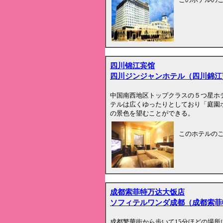
四川锦江宾馆
四川ジンジャンホテル（四川錦江
中国南西地区トップクラスの５つ星ホ
テルは広くゆったりとしており「庭園
の景色を望むことができる。
このホテルの
成都索菲特万达大饭店
ソフィテルワンダ成都（成都索菲
成都繁華街から歩いて15分ほどの場所