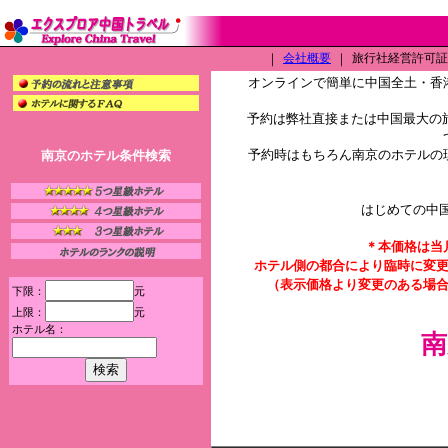
｜
会社概要
｜
旅行社経営許可証（L
オンラインで簡単に中国全土・香
予約は弊社直接または中国最大の旅
予約時はもちろん南京のホテルの
南京のホテル条件検索
はじめての中
＊本価格は当
ホテル側の都合により臨時に変
（表示価格より変更のある場
下限：
元
上限：
元
ホテル名：
南