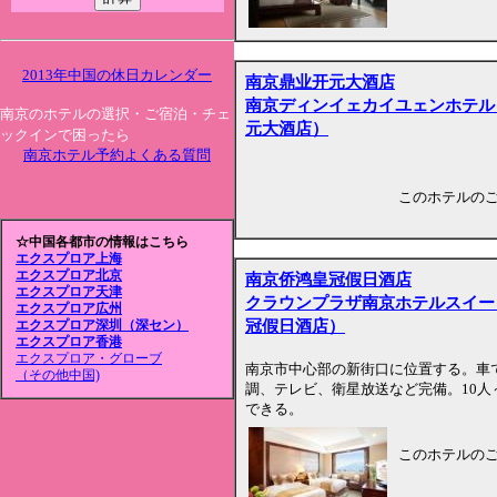
2013年中国の休日カレンダー
南京鼎业开元大酒店
南京ディンイェカイユェンホテル
南京のホテルの選択・ご宿泊・チェ
元大酒店）
ックインで困ったら
南京ホテル予約よくある質問
このホテルの
☆中国各都市の情報はこちら
エクスプロア上海
エクスプロア北京
南京侨鸿皇冠假日酒店
エクスプロア天津
クラウンプラザ南京ホテルスイー
エクスプロア広州
冠假日酒店）
エクスプロア深圳（深セン）
エクスプロア香港
エクスプロア・グローブ
南京市中心部の新街口に位置する。車で
（その他中国)
調、テレビ、衛星放送など完備。10人
できる。
このホテルの