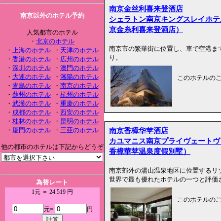
南京金丝利喜来登酒店
南京以外のホテル予約
シェラトン南京キングスレイホテ
京金糸利喜来登酒店）
人気都市のホテル
・
北京のホテル
南京市の繁華街に位置し、車で空港ま
・
上海のホテル
・
天津のホテル
り。
・
香港のホテル
・
広州のホテル
・
深圳のホテル
・
澳門のホテル
・
大連のホテル
・
瀋陽のホテル
このホテルの
・
青島のホテル
・
南京のホテル
・
蘇州のホテル
・
杭州のホテル
・
武漢のホテル
・
重慶のホテル
・
成都のホテル
・
西安のホテル
・
桂林のホテル
・
昆明のホテル
南京香樟华苹酒店
・
厦門のホテル
・
三亜のホテル
カユマニス南京プライヴェートヴ
他の都市のホテルは下記からどうぞ
香樟華苹温泉度假別墅）
南京郊外の湯山温泉地区に位置するリゾート型ホテ
世界で最も優れたホテルの一つと評価
為替レート
1元 ＝ 24.519 円
このホテルの
元=
円