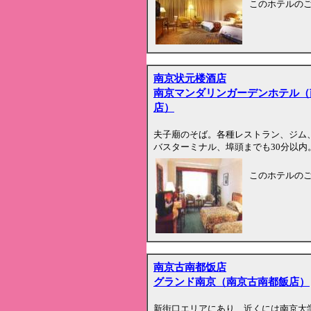
このホテルの
南京状元楼酒店
南京マンダリンガーデンホテル（
店）
夫子廟のそば。各種レストラン、ジム
バスターミナル、埠頭までも30分以内
このホテルの
南京古南都饭店
グランド南京（南京古南都飯店）
新街口エリアにあり、近くには南京大