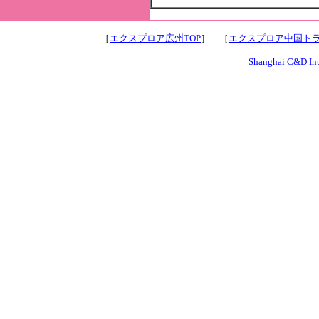
［
エクスプロア広州TOP
］ ［
エクスプロア中国トラ
Shanghai C&D Inte