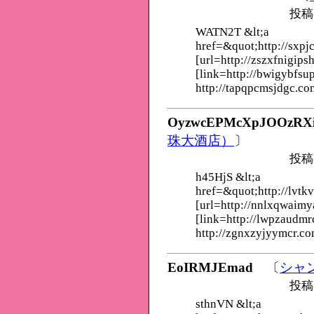
投稿
WATN2T &lt;a
href=&quot;http://sxpj
[url=http://zszxfnigips
[link=http://bwigybfsu
http://tapqpcmsjdgc.co
OyzwcEPMcXpJOOzRX
珠大酒店）
〕
投稿
h45HjS &lt;a
href=&quot;http://lvt
[url=http://nnlxqwaimy
[link=http://lwpzaudmr
http://zgnxzyjyymcr.co
EoIRMJEmad
〔
シャ
投稿
sthnVN &lt;a