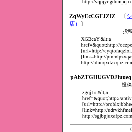
http://vqpjyogdumpq.c
ZqWyEcCGFJZIZ
〔
店）
〕
投稿
XGBcaY &lt;a
href=&quot;http://oezp
[url=http://eyqtofaqzloi
[link=http://ptnmlpzxqa
http://aluuqxdzxquz.co
pAbZTGHUGVDJIuueq
投稿
zgqjLs &lt;a
href=&quot;http://anti
[url=http://prqblxjbbhe
[link=http://udrvkhfme
http://sgjbpjuxafpz.com
《