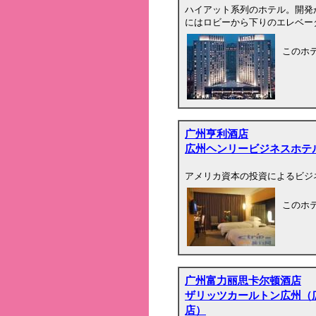
ハイアット系列のホテル。開発
にはロビーから下りのエレベー
このホ
广州亨利酒店
広州ヘンリービジネスホテ
アメリカ資本の投資によるビジ
このホ
广州富力丽思卡尔顿酒店
ザリッツカールトン広州（
店）