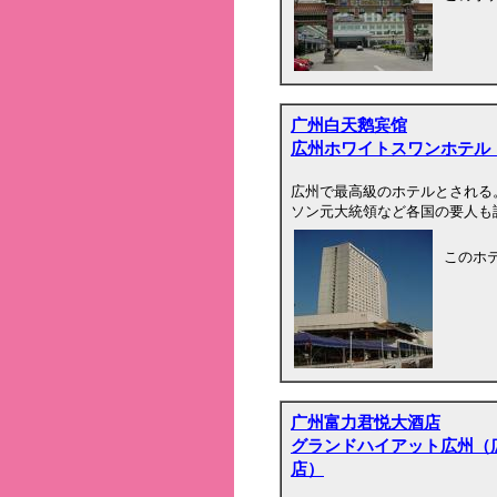
广州白天鹅宾馆
広州ホワイトスワンホテル
広州で最高級のホテルとされる
ソン元大統領など各国の要人も
このホ
广州富力君悦大酒店
グランドハイアット広州（
店）