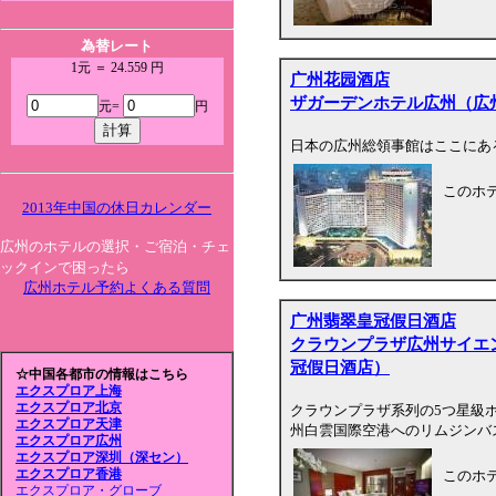
為替レート
1元 ＝ 24.559 円
广州花园酒店
ザガーデンホテル広州（広
元=
円
日本の広州総領事館はここにあ
このホ
2013年中国の休日カレンダー
広州のホテルの選択・ご宿泊・チェ
ックインで困ったら
広州ホテル予約よくある質問
广州翡翠皇冠假日酒店
クラウンプラザ広州サイエ
冠假日酒店）
☆中国各都市の情報はこちら
エクスプロア上海
エクスプロア北京
クラウンプラザ系列の5つ星級
エクスプロア天津
州白雲国際空港へのリムジンバ
エクスプロア広州
エクスプロア深圳（深セン）
エクスプロア香港
このホ
エクスプロア・グローブ