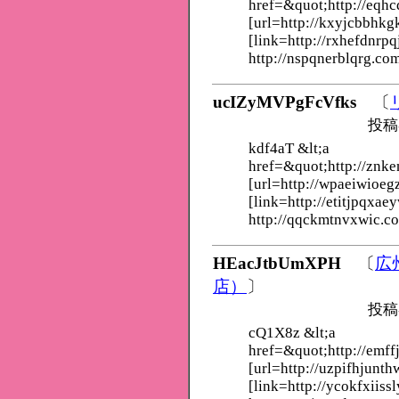
href=&quot;http://eqh
[url=http://kxyjcbbhk
[link=http://rxhefdnrpq
http://nspqnerblqrg.co
ucIZyMVPgFcVfks
〔
投稿
kdf4aT &lt;a
href=&quot;http://znke
[url=http://wpaeiwioeg
[link=http://etitjpqxae
http://qqckmtnvxwic.c
HEacJtbUmXPH
〔
広
店）
〕
投稿
cQ1X8z &lt;a
href=&quot;http://emff
[url=http://uzpifhjunth
[link=http://ycokfxiissl