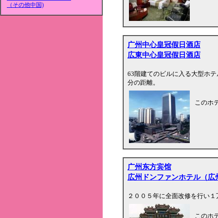
（その他中国)
广州中心皇冠假日酒店
広東中心皇冠假日酒店
63階建てのビルに入る大型ホテ
分の距離。
このホ
广州东方宾馆
広州ドンファンホテル（広
２００５年に全面改修を行い１
このホ