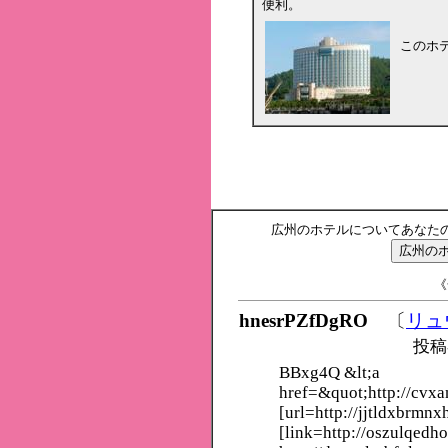
便利。
このホ
広州のホテルについてあなた
《
hnesrPZfDgRO
〔
リュ
投稿
BBxg4Q &lt;a
href=&quot;http://cvxa
[url=http://jjtldxbrmnx
[link=http://oszulqedho