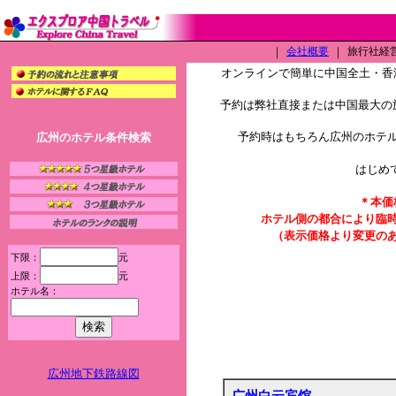
｜
会社概要
｜
旅行社経営許
オンラインで簡単に中国全土・香
予約は弊社直接または中国最大の旅
予約時はもちろん広州のホテ
広州のホテル条件検索
はじめ
＊本価
ホテル側の都合により臨
（表示価格より変更の
下限：
元
上限：
元
ホテル名：
広州地下鉄路線図
广州白云宾馆