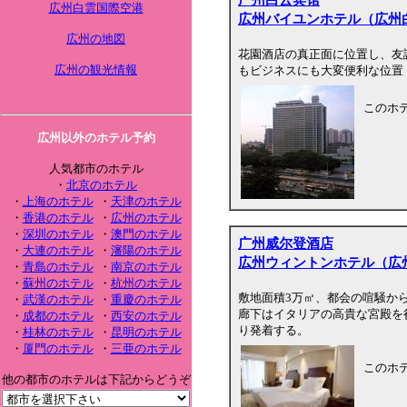
広州白雲国際空港
広州バイユンホテル（広州
広州の地図
花園酒店の真正面に位置し、友
広州の観光情報
もビジネスにも大変便利な位置
このホ
広州以外のホテル予約
人気都市のホテル
・
北京のホテル
・
上海のホテル
・
天津のホテル
・
香港のホテル
・
広州のホテル
・
深圳のホテル
・
澳門のホテル
广州威尔登酒店
・
大連のホテル
・
瀋陽のホテル
広州ウィントンホテル（広
・
青島のホテル
・
南京のホテル
・
蘇州のホテル
・
杭州のホテル
敷地面積3万㎡、都会の喧騒か
・
武漢のホテル
・
重慶のホテル
廊下はイタリアの高貴な宮殿を
・
成都のホテル
・
西安のホテル
り発着する。
・
桂林のホテル
・
昆明のホテル
・
厦門のホテル
・
三亜のホテル
このホ
他の都市のホテルは下記からどうぞ