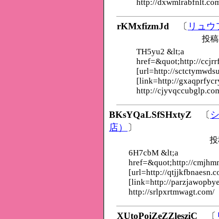
http://dxwmlrabfnlt.co
rKMxfizmJd
〔
リュウ
投稿
TH5yu2 &lt;a
href=&quot;http://ccjrr
[url=http://sctctymwds
[link=http://gxaqprfycr
http://cjyvqccubglp.co
BKsYQaLSfSHxtyZ
〔
店）
〕
投
6H7cbM &lt;a
href=&quot;http://cmjh
[url=http://qtjjkfbnaesn.c
[link=http://parzjawopby
http://srlpxrtmwagt.com/
XUtoPoiZeZZlesziC
〔