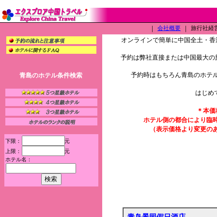
｜
会社概要
｜
旅行社経営許
オンラインで簡単に中国全土・香
予約は弊社直接または中国最大の旅
予約時はもちろん青島のホテ
青島のホテル条件検索
はじめ
＊本価
ホテル側の都合により臨
（表示価格より変更の
下限：
元
上限：
元
ホテル名：
青岛景园假日酒店