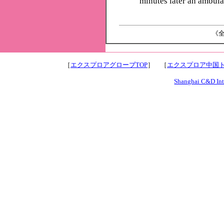
minutes later an ambula
《全
［
エクスプロアグローブTOP
］ ［
エクスプロア中国ト
Shanghai C&D Inte