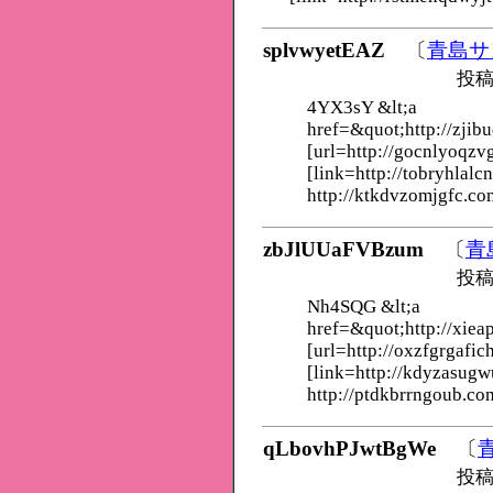
splvwyetEAZ
〔
青島サ
投稿
4YX3sY &lt;a
href=&quot;http://zji
[url=http://gocnlyoqzv
[link=http://tobryhlalcn
http://ktkdvzomjgfc.co
zbJlUUaFVBzum
〔
青
投稿
Nh4SQG &lt;a
href=&quot;http://xiea
[url=http://oxzfgrgafic
[link=http://kdyzasugw
http://ptdkbrrngoub.co
qLbovhPJwtBgWe
〔
投稿