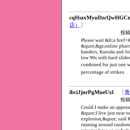
cqHszxMyuDzcQwHGC
店）
〕
投稿
Please wait &lt;a href
&quot;&gt;online pharm
handers, Kuroda and Joh
low 90s with hard slider
combined for just one w
percentage of strikes.
ibciJjnrPgMueUxl
〔
青
投稿
Could I make an appoin
&quot;I live just near t
explosion,&quot; said 
running around randomly