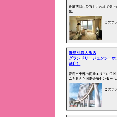
香港西路に位置しこれまで数々
気。
このホ
青岛丽晶大酒店
グランドリージェンシーホ
酒店）
青島市東部の商業エリアに位置
ムを具えた国際会議センターも
このホ