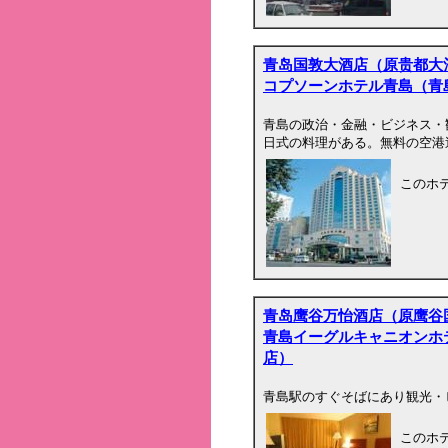
青岛国敦大酒店（原贵都大
コプソーンホテル青島（青
青島の政治・金融・ビジネス・
日式の料理がある。無料の空港
このホ
青岛鹰谷万怡酒店（原鹰谷
青島イーグルキャニオンホ
店）
青島駅のすぐそばにあり観光・
このホ