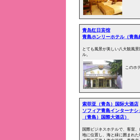
青岛红日宾馆
青島ホンリーホテル（青島
とても風景が美しい八大観風景
ル。
このホ
索菲亚（青岛）国际大酒店
ソフィア青島インターナシ
（青島）国際大酒店）
国際ビジネスホテルで、客室、
地に位置し、海と緑に囲まれた