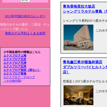
青岛香格里拉大饭店
シャングリラホテル青島（
2013年中国の休日カレンダー
シャングリラ系列の5つ星ホテ
青島のホテルの選択・ご宿泊・チェ
ックインで困ったら
このホ
青島ホテル予約よくある質問
☆中国各都市の情報はこちら
エクスプロア上海
エクスプロア北京
青岛鑫江希尔顿逸林酒店
エクスプロア天津
エクスプロア広州
ダブルツリーバイヒルトン
エクスプロア深圳（深セン）
店）
エクスプロア香港
エクスプロア・グローブ
（その他中国)
空港近くの5つ星ホテルでヒル
このホ