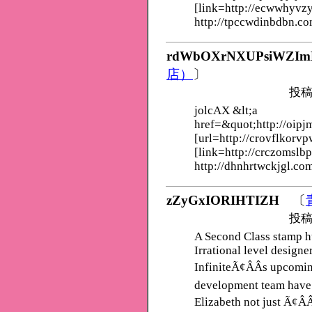
[link=http://ecwwhyvzy
http://tpccwdinbdbn.co
rdWbOXrNXUPsiWZIm
店）
〕
投稿
jolcAX &lt;a
href=&quot;http://oip
[url=http://crovflkorvp
[link=http://crczomslb
http://dhnhrtwckjgl.co
zZyGxIORIHTIZH
〔
投稿
A Second Class stamp h
Irrational level design
InfiniteÃ¢ÂÂs upcomi
development team have 
Elizabeth not just Ã¢Â