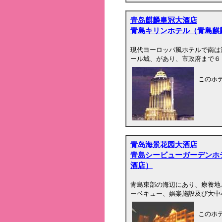
青岛麒麟皇冠大酒店
青島キリンホテル（青島麒
現代ヨーロッパ風ホテルで南は
ール城、があり、市政府まで６
このホ
青岛海景花园大酒店
青島シービューガーデンホ
酒店）
青島東部の海辺にあり、療養地
ーベキュー、娯楽施設及び大中
このホ