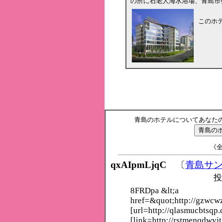
の所に石老人海水浴場、青島市
このホ
青島のホテルについてあなた
《全
qxAIpmLjqC
〔
青島サ
投
8FRDpa &lt;a
href=&quot;http://gzwc
[url=http://qlasmucbtsqp.
[link=http://rstmenqdwyjt