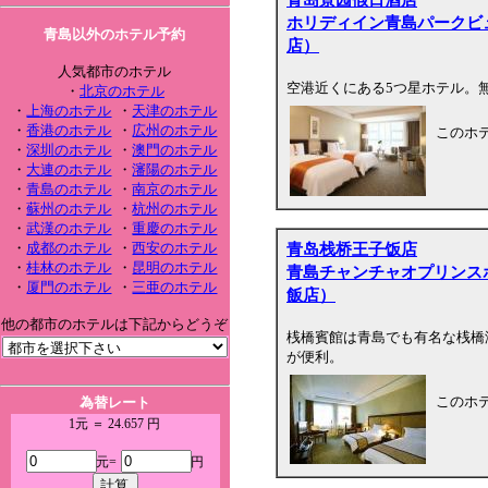
ホリディイン青島パークビ
青島以外のホテル予約
店）
人気都市のホテル
空港近くにある5つ星ホテル。
・
北京のホテル
・
上海のホテル
・
天津のホテル
・
香港のホテル
・
広州のホテル
このホ
・
深圳のホテル
・
澳門のホテル
・
大連のホテル
・
瀋陽のホテル
・
青島のホテル
・
南京のホテル
・
蘇州のホテル
・
杭州のホテル
・
武漢のホテル
・
重慶のホテル
青岛栈桥王子饭店
・
成都のホテル
・
西安のホテル
・
桂林のホテル
・
昆明のホテル
青島チャンチャオプリンス
・
厦門のホテル
・
三亜のホテル
飯店）
他の都市のホテルは下記からどうぞ
桟橋賓館は青島でも有名な桟橋
が便利。
このホ
為替レート
1元 ＝ 24.657 円
元=
円