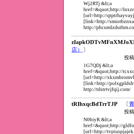
Wj2RTj &lt;a
href=&quot;http://lnx
[url=http://qtptrhayvay
[link=http://smiotbznx
http://phcumlzduthm.c
zIapkODTvMFnXMJoX
店）
〕
投稿
1G7QDj &lt;a
href=&quot;http://tcxx
[url=http://xkxmbromv
[link=http://polxgplds
http://tdstrtvjfqij.com/
tRIhxqcBdTrrTJP
〔
投稿
N0biyR &lt;a
href=&quot;http://gldf
[url=http://tvpiuspjajek