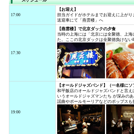
スケジュール
【お迎え】
17:00
担当ガイドがホテルまでお迎えに上がり
送迎車にて「燕雲楼」へ
【燕雲楼】で北京ダックの夕食
当時の上海には「北京には全聚德、上海
た。ここの北京ダックは全聚德負けない
17:30
【オールドジャズバンド】（一名様にソ
和平飯店のオールドジャズバンドと言え
いうオールドジャズマンたち が深みの
謡曲やポールモーリアなどのポップスも
19:00