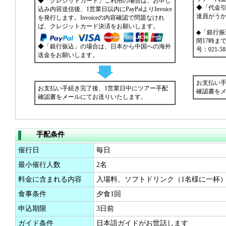
◆「クレジットカード」ご利用の場合は、お申し
◆「代金
込み内容送信後、1営業日以内にPayPalよりInvoice
達員がう
を発行します。Invoiceの内容確認で問題なけれ
ば、クレジットカード決済をお願いします。
◆「銀行
間17時ま
◆「銀行振込」の場合は、日本から中国への海外
号：021-
送金をお願いします。
お支払い手
お支払い手続き完了後、1営業日中にツアー手配
確認書を
確認書をメールにてお送りいたします。
手配条件
催行日
毎日
最小催行人数
2名
料金に含まれる内容
入場料、ソフトドリンク（1名様に一杯
食事条件
夕食1回
申込期限
3日前
ガイド条件
日本語ガイドがお世話します