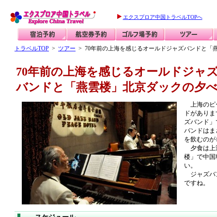
エクスプロア中国トラベルTOPへ
トラベルTOP
>
ツアー
> 70年前の上海を感じるオールドジャズバンドと「
70年前の上海を感じるオールドジャ
バンドと「燕雲楼」北京ダックの夕
上海のピー
ドがありま
ズバンド」
バンドはま
を飲むのが
夕食は上海
楼」で中国
い。
ジャズバン
ですね。