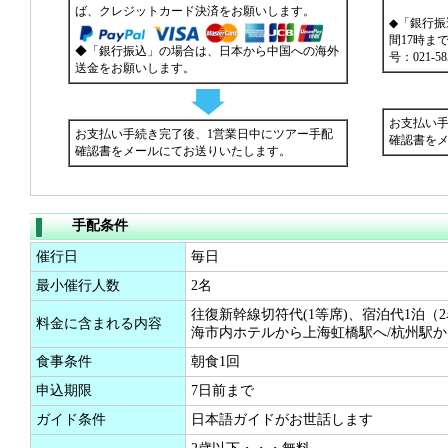
ば、クレジットカード決済をお願いします。
◆「銀行
間17時ま
◆「銀行振込」の場合は、日本から中国への海外
号：021-
送金をお願いします。
お支払い手
お支払い手続き完了後、1営業日中にツアー手配
確認書を
確認書をメールにてお送りいたします。
手配条件
催行日
毎日
最小催行人数
2名
往復新幹線切符代(1等席)、宿泊代1泊（
料金に含まれる内容
海市内ホテルから上海虹橋駅へ/杭州駅
食事条件
朝食1回
申込期限
7日前まで
ガイド条件
日本語ガイドがお世話します