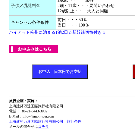
2歳以下・・・無料
子供／乳児料金
2歳～11歳・・・要問い合わせ
12歳以上・・・大人と同額
前日・・・50％
キャンセル条件条件
当日・・・100％
ハイアット杭州に泊まる1泊2日☆新幹線切符付き☆
旅行企画・実施：
上海建発万達国際旅行社有限公司
電話：+86-21-6443-3902
E-Mail：info@lemon-tour.com
上海建発万達国際旅行社有限公司 旅行条件
メールの問合せは
コチラ