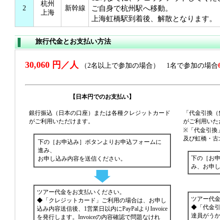
杭州
ご自身で杭州駅へ移動。
2
新幹線
上海
上海虹橋駅到着後、解散となります。
旅行代金とお支払い方法
30,060 円／人
（2名以上で参加の場合） 1名で参加の場合
【日本円でのお支払い】
銀行振込（日本の口座）または各種クレジットカード
「代金引換（
がご利用いただけます。
がご利用いた
※「代金引換
及び虹橋・古
下の［お申込み］ボタンよりお申込フォームに
進み、
下の［お
お申し込み内容を送信ください。
み、お申
ツアー代金をお支払いください。
ツアー代
◆「クレジットカード」ご利用の場合は、お申し
◆「代金
込み内容送信後、1営業日以内にPayPalよりInvoice
達員がう
を発行します。Invoiceの内容確認で問題なけれ