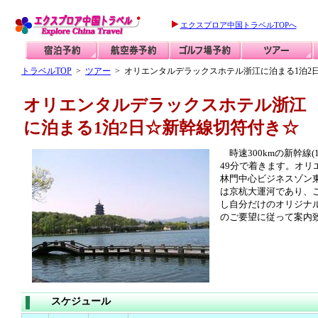
エクスプロア中国トラベルTOPへ
トラベルTOP
>
ツアー
> オリエンタルデラックスホテル浙江に泊まる1泊2
オリエンタルデラックスホテル浙江
に泊まる1泊2日☆新幹線切符付き☆
時速300kmの新幹線
49分で着きます。オ
林門中心ビジネスゾン
は京杭大運河であり、
し自分だけのオリジナ
のご要望に従って案内
スケジュール