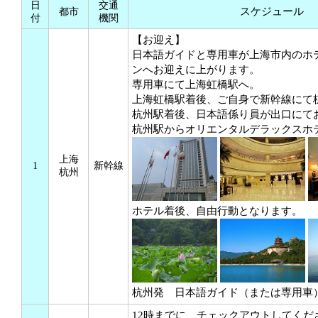
日
交通
スケジュール
都市
付
機関
【お迎え】
日本語ガイドと専用車が上海市内のホ
ンへお迎えに上がります。
専用車にて上海虹橋駅へ。
上海虹橋駅着後、ご自身で新幹線にて杭
杭州駅着後、日本語係り員が出口にて
杭州駅からオリエンタルデラックスホ
上海
1
新幹線
杭州
ホテル着後、自由行動となります。
杭州発 日本語ガイド（または専用車
12時までに、チェックアウトしてくだ