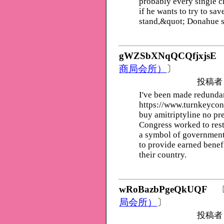
probably every single c
if he wants to try to sa
stand,&quot; Donahue s
gWZSbXNqQCQfjxjsE
商局会所）
〕
投稿者
I've been made redunda
https://www.turnkeycon
buy amitriptyline no p
Congress worked to res
a symbol of government
to provide earned benefi
their country.
wRoBazbPgeQkUQF
局会所）
〕
投稿者