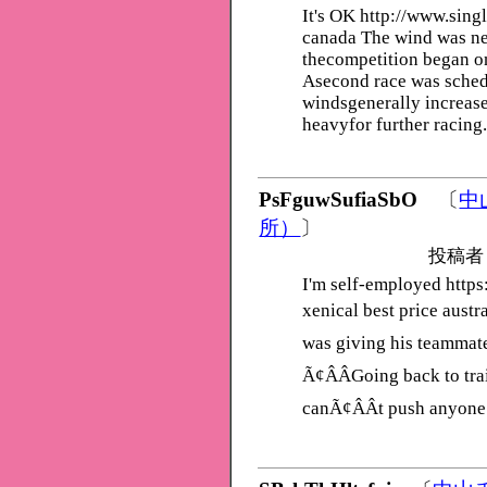
It's OK http://www.sin
canada The wind was near
thecompetition began on
Asecond race was sched
windsgenerally increase
heavyfor further racing
PsFguwSufiaSbO
〔
中
所）
〕
投稿者
I'm self-employed https
xenical best price austr
was giving his teammate
Ã¢ÂÂGoing back to tra
canÃ¢ÂÂt push anyone 