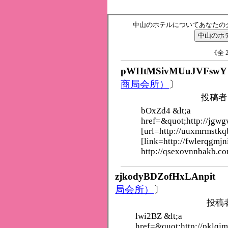
中山のホテルについてあなたの
《全 2
pWHtMSivMUuJVFswY
商局会所）
〕
投稿者
bOxZd4 &lt;a
href=&quot;http://jgwg
[url=http://uuxmrmstkq
[link=http://fwlerqgmjn
http://qsexovnnbakb.co
zjkodyBDZofHxLAnpit
局会所）
〕
投稿
lwi2BZ &lt;a
href=&quot;http://pklqj