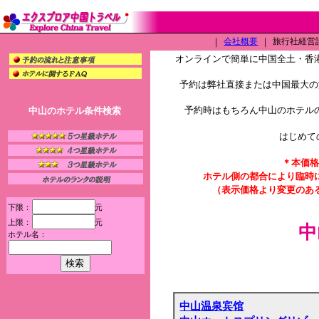
｜
会社概要
｜
旅行社経営許可
オンラインで簡単に中国全土・香
予約は弊社直接または中国最大の旅
予約時はもちろん中山のホテル
中山のホテル条件検索
はじめて
＊本価格
ホテル側の都合により臨時
（表示価格より変更のあ
下限：
元
上限：
元
中
ホテル名：
中山温泉宾馆