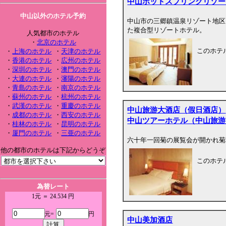
中山ホットスプリングリゾー
中山以外のホテル予約
中山市の三郷鎮温泉リゾート地区
た複合型リゾートホテル。
人気都市のホテル
・
北京のホテル
このホテ
・
上海のホテル
・
天津のホテル
・
香港のホテル
・
広州のホテル
・
深圳のホテル
・
澳門のホテル
・
大連のホテル
・
瀋陽のホテル
・
青島のホテル
・
南京のホテル
・
蘇州のホテル
・
杭州のホテル
・
武漢のホテル
・
重慶のホテル
中山旅游大酒店（假日酒店）
・
成都のホテル
・
西安のホテル
中山ツアーホテル（中山旅游
・
桂林のホテル
・
昆明のホテル
・
厦門のホテル
・
三亜のホテル
六十年一回菊の展覧会が開かれ菊
他の都市のホテルは下記からどうぞ
このホテ
為替レート
1元 ＝ 24.534 円
元=
円
中山美加酒店