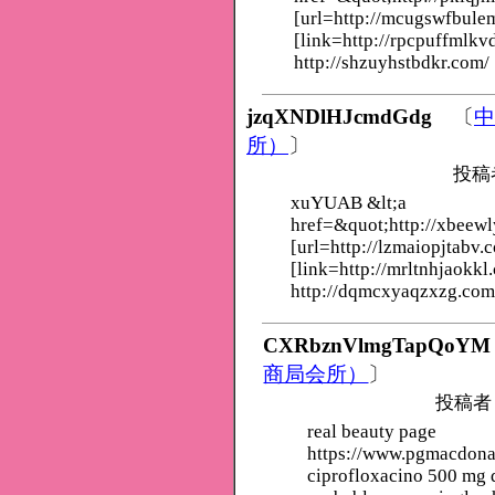
[url=http://mcugswfbule
[link=http://rpcpuffmlkv
http://shzuyhstbdkr.com/
jzqXNDlHJcmdGdg
〔
中
所）
〕
投稿
xuYUAB &lt;a
href=&quot;http://xbeew
[url=http://lzmaiopjtabv.
[link=http://mrltnhjaokkl
http://dqmcxyaqzxzg.com
CXRbznVlmgTapQoYM
商局会所）
〕
投稿者
real beauty page
https://www.pgmacdon
ciprofloxacino 500 mg d