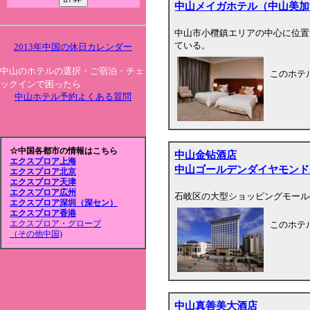
中山メイガホテル（中山美加
中山市小欖鎮エリアの中心に位置
ている。
2013年中国の休日カレンダー
中山のホテルの選択・ご宿泊・チェ
このホテ
ックインで困ったら
中山ホテル予約よくある質問
☆中国各都市の情報はこちら
中山金钻酒店
エクスプロア上海
中山ゴールデンダイヤモンド
エクスプロア北京
エクスプロア天津
エクスプロア広州
石岐区の大型ショッピングモール
エクスプロア深圳（深セン）
エクスプロア香港
エクスプロア・グローブ
このホテ
（その他中国)
中山真善美大酒店