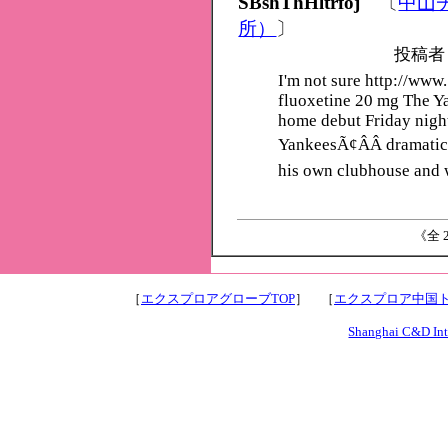
SBshThHltrfoj
〔
中山
所）
〕
投稿者
I'm not sure http://ww
fluoxetine 20 mg The Ya
home debut Friday night
YankeesÃ¢ÂÂ dramatic 4
his own clubhouse and 
《全 2
［
エクスプロアグローブTOP
］ ［
エクスプロア中国ト
Shanghai C&D Inte