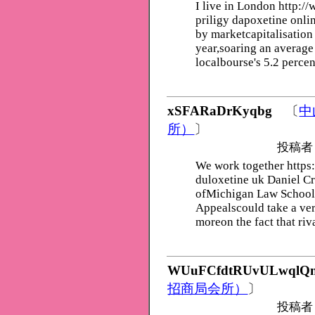
I live in London http:
priligy dapoxetine onlin
by marketcapitalisation
year,soaring an average 
localbourse's 5.2 percen
xSFARaDrKyqbg
〔
中
所）
〕
投稿者
We work together https
duloxetine uk Daniel Cra
ofMichigan Law School, 
Appealscould take a ver
moreon the fact that ri
WUuFCfdtRUvULwqlQn
招商局会所）
〕
投稿者