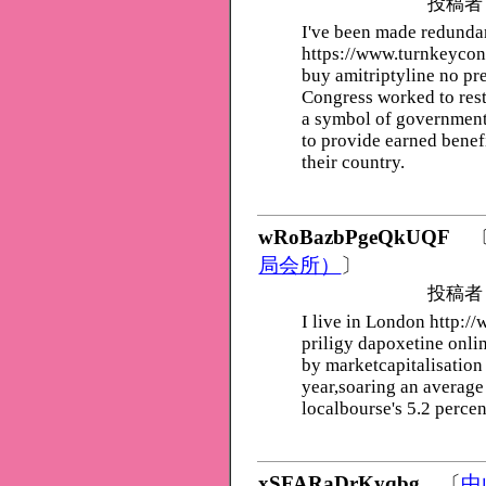
投稿者
I've been made redunda
https://www.turnkeycon
buy amitriptyline no p
Congress worked to res
a symbol of government
to provide earned benefi
their country.
wRoBazbPgeQkUQF
局会所）
〕
投稿者
I live in London http:
priligy dapoxetine onlin
by marketcapitalisation
year,soaring an average 
localbourse's 5.2 percen
xSFARaDrKyqbg
〔
中