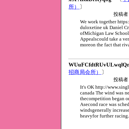
所）
〕
投稿者
We work together https
duloxetine uk Daniel Cra
ofMichigan Law School, 
Appealscould take a ver
moreon the fact that ri
WUuFCfdtRUvULwqlQn
招商局会所）
〕
投稿者
It's OK http://www.sin
canada The wind was near
thecompetition began on
Asecond race was sched
windsgenerally increase
heavyfor further racing