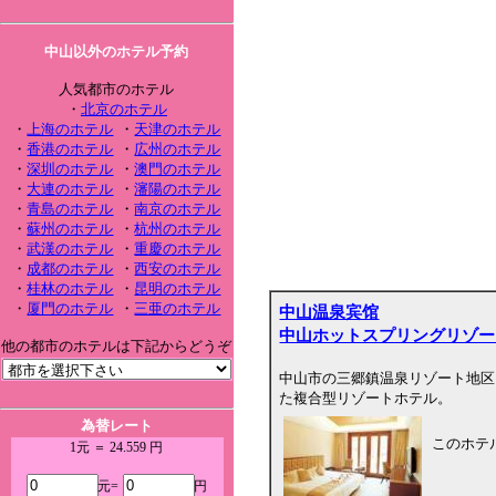
中山以外のホテル予約
人気都市のホテル
・
北京のホテル
・
上海のホテル
・
天津のホテル
・
香港のホテル
・
広州のホテル
・
深圳のホテル
・
澳門のホテル
・
大連のホテル
・
瀋陽のホテル
・
青島のホテル
・
南京のホテル
・
蘇州のホテル
・
杭州のホテル
・
武漢のホテル
・
重慶のホテル
・
成都のホテル
・
西安のホテル
・
桂林のホテル
・
昆明のホテル
・
厦門のホテル
・
三亜のホテル
中山温泉宾馆
中山ホットスプリングリゾー
他の都市のホテルは下記からどうぞ
中山市の三郷鎮温泉リゾート地区
た複合型リゾートホテル。
為替レート
このホテ
1元 ＝ 24.559 円
元=
円