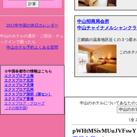
中山招商局会所
2013年中国の休日カレンダー
中山チャイナメルシャンクラ
中山のホテルの選択・ご宿泊・チェ
三郷鎮の温泉地区近くの３つ星ホ
ックインで困ったら
中山ホテル予約よくある質問
このホテ
☆中国各都市の情報はこちら
エクスプロア上海
エクスプロア北京
エクスプロア天津
エクスプロア広州
エクスプロア深圳（深セン）
エクスプロア香港
中山のホテルについてあなたの
エクスプロア・グローブ
（その他中国)
《全 2
pWHtMSivMUuJVFswY