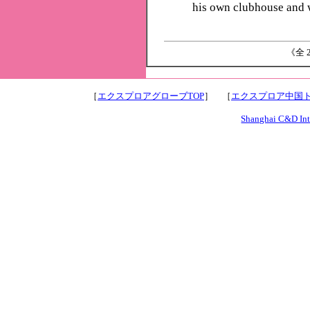
his own clubhouse and 
《全 2
［
エクスプロアグローブTOP
］ ［
エクスプロア中国ト
Shanghai C&D Inte