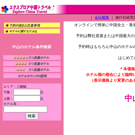
｜
会社概要
｜
旅行社経営許可
オンラインで簡単に中国全土・香
予約は弊社直接または中国最大の旅
予約時はもちろん中山のホテル
中山のホテル条件検索
はじめて
＊本価格
ホテル側の都合により臨時
（表示価格より変更のあ
エリア：三郷鎮
下限：
元
中
上限：
元
ホテル名：