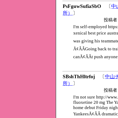
PsFguwSufiaSbO
〔
中
所）
〕
投稿者
I'm self-employed https
xenical best price austr
was giving his teammate
Ã¢ÂÂGoing back to tra
canÃ¢ÂÂt push anyone 
SBshThHltrfoj
〔
中山
所）
〕
投稿者
I'm not sure http://ww
fluoxetine 20 mg The Ya
home debut Friday night
YankeesÃ¢ÂÂ dramatic 4