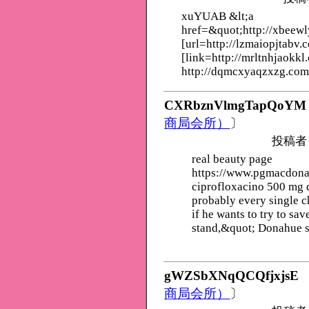
xuYUAB &lt;a
href=&quot;http://xbeew
[url=http://lzmaiopjtabv.
[link=http://mrltnhjaokkl
http://dqmcxyaqzxzg.com
CXRbznVlmgTapQoYM
商局会所）
〕
投稿者
real beauty page
https://www.pgmacdon
ciprofloxacino 500 mg d
probably every single c
if he wants to try to sa
stand,&quot; Donahue s
gWZSbXNqQCQfjxjsE
商局会所）
〕