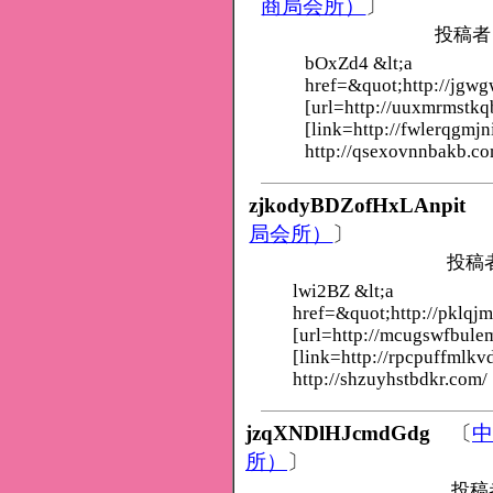
商局会所）
〕
投稿者
bOxZd4 &lt;a
href=&quot;http://jgwg
[url=http://uuxmrmstkq
[link=http://fwlerqgmjn
http://qsexovnnbakb.co
zjkodyBDZofHxLAnpit
局会所）
〕
投稿
lwi2BZ &lt;a
href=&quot;http://pklqj
[url=http://mcugswfbule
[link=http://rpcpuffmlkv
http://shzuyhstbdkr.com/
jzqXNDlHJcmdGdg
〔
中
所）
〕
投稿