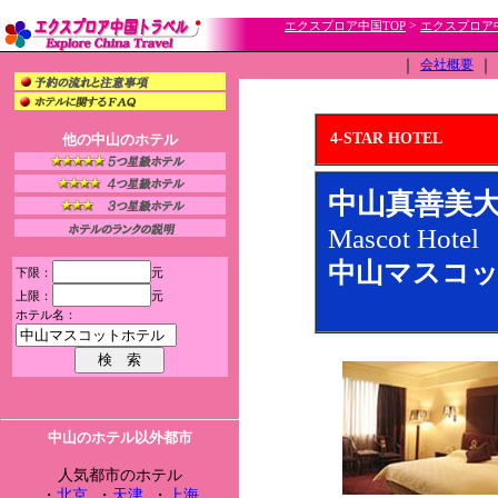
>
エクスプロア中国TOP
エクスプロア
｜
会社概要
｜
4-STAR HOTEL
他の中山のホテル
中山真善美
Mascot Hotel
中山マスコッ
下限：
元
上限：
元
ホテル名：
中山のホテル以外都市
人気都市のホテル
・
北京
・
天津
・
上海