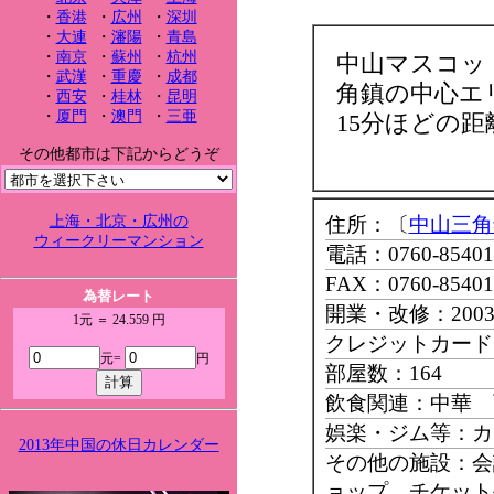
・
香港
・
広州
・
深圳
・
大連
・
瀋陽
・
青島
・
南京
・
蘇州
・
杭州
中山マスコッ
・
武漢
・
重慶
・
成都
角鎮の中心エ
・
西安
・
桂林
・
昆明
・
厦門
・
澳門
・
三亜
15分ほどの距
その他都市は下記からどうぞ
上海・北京・広州の
住所：〔
中山三角
ウィークリーマンション
電話：0760-85401
FAX：0760-85401
為替レート
開業・改修：200
1元 ＝ 24.559 円
クレジットカード：Ma
元=
円
部屋数：164
飲食関連：中華 
娯楽・ジム等：カ
2013年中国の休日カレンダー
その他の施設：会
ョップ チケット