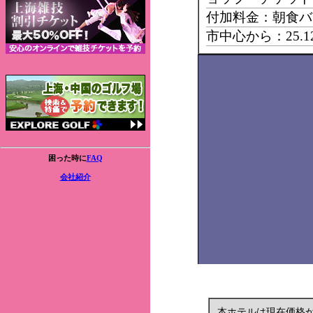
付加料金：朝食バ
市中心から：25.
困った時に
FAQ
会社紹介
本ホテルは現在価格