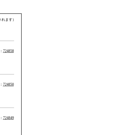
されます）
：
724858
：
724850
：
724849