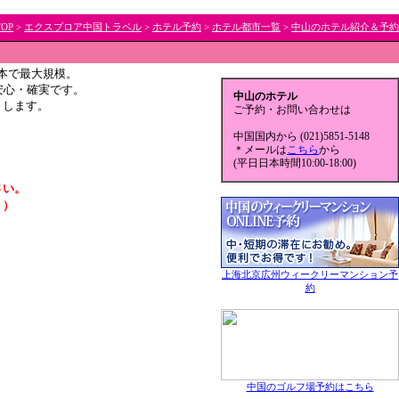
TOP
>
エクスプロア中国トラベル
>
ホテル予約
>
ホテル都市一覧
>
中山のホテル紹介＆予約
｜
本で最大規模。
安心・確実です。
中山のホテル
トします。
ご予約・お問い合わせは
中国国内から (021)5851-5148
＊メールは
こちら
から
(平日日本時間10:00-18:00)
さい。
。）
上海北京広州ウィークリーマンション予
約
中国のゴルフ場予約はこちら