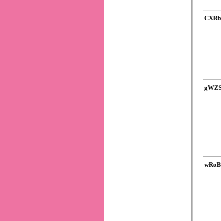
CXRb
gWZS
wRoB