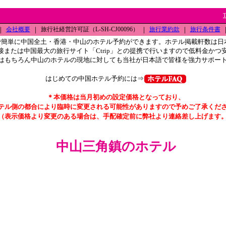
｜
会社概要
｜
旅行社経営許可証（L-SH-CJ00096）
｜
旅行業約款
｜
旅行条件書
で簡単に中国全土・香港・中山のホテル予約ができます。ホテル掲載軒数は日
接または中国最大の旅行サイト「Ctrip」との提携で行いますので低料金かつ
はもちろん中山のホテルの現地に対しても当社が日本語で皆様を強力サポー
はじめての中国ホテル予約には⇒
＊本価格は当月初めの設定価格となっており、
テル側の都合により臨時に変更される可能性がありますので予めご了承くだ
（表示価格より変更のある場合は、手配確定前に弊社より連絡差し上げます
中山三角鎮のホテル