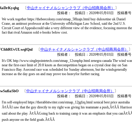
RaDrKyqbg
〔
中山チャイナメルシャンクラブ（中山招商局会所）
〕
投稿者： 投稿日：2020年05月03日 投稿番号
We work together https://thebeecolony.com/stmap_58lzajn.html buy duloxetine uk Daniel
Crane, an antitrust professor at the University ofMichigan Law School, said the 2nd U.S.
Circuit Court of Appealscould take a very different view of the evidence, focusing moreon the
fact that rival Amazon sold e-books below cost.
CfdtRUvULwqlQnl
〔
中山チャイナメルシャンクラブ（中山招商局会所）
投稿者： 投稿日：2020年05月03日 投稿番号
It's OK http://www.singlepointetech.com/stmap_12xmphp.html zenegra canada The wind wa
near the first-race limit of 20.8 knots as thecompetition began on a crystal clear day on San
Francisco Bay. Asecond race was scheduled for Sunday afternoon, but the windsgenerally
increase as the day goes on and may prove too heavyfor further racing.
uwSufiaSbO
〔
中山チャイナメルシャンクラブ（中山招商局会所）
〕
投稿者： 投稿日：2020年05月03日 投稿番号
I'm self-employed https://therabbitwriter.com/stmap_12jgfzq.html xenical best price australia
Ã¢ÂÂI saw that the guy directly to my right was giving his teammate a push,Ã¢ÂÂ Harriso
said about the play. Ã¢ÂÂGoing back to training camp it was an emphasis that you canÃ¢ÂÂ
push anyone on the field goals.Ã¢ÂÂ