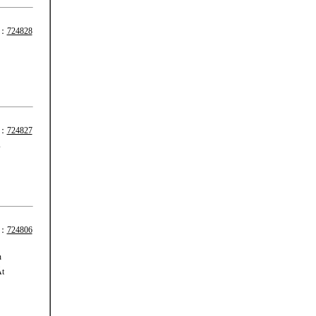
：
724828
〕
：
724827
s
：
724806
n
t