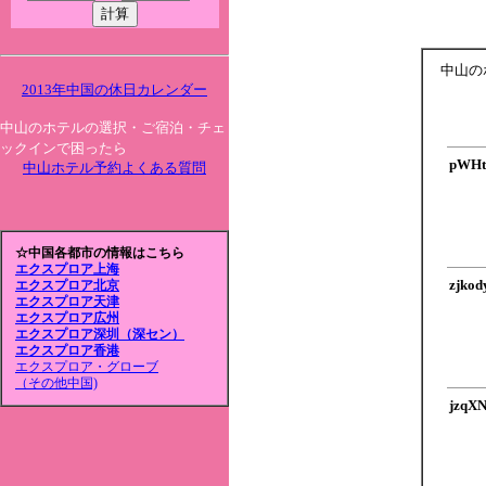
中山の
2013年中国の休日カレンダー
中山のホテルの選択・ご宿泊・チェ
ックインで困ったら
pWHt
中山ホテル予約よくある質問
☆中国各都市の情報はこちら
エクスプロア上海
zjko
エクスプロア北京
エクスプロア天津
エクスプロア広州
エクスプロア深圳（深セン）
エクスプロア香港
エクスプロア・グローブ
（その他中国)
jzqX