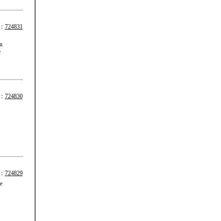
：
724831
n
e
：
724830
：
724829
e