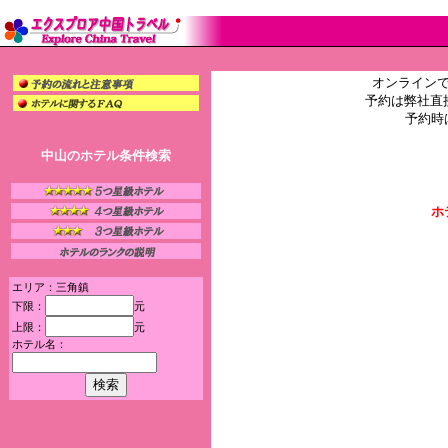
オンライン
予約は弊社直
予約時
中山のホテル条件検索
ホ
エリア：三角鎮
下限：
元
上限：
元
ホテル名：