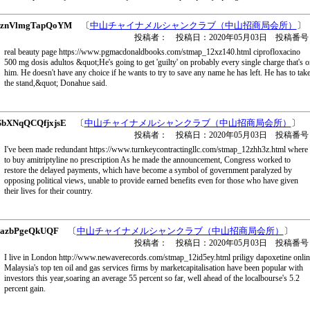
znVlmgTapQoYM
〔
中山チャイナメルシャンクラブ（中山招商局会所）
〕
投稿者： 投稿日：2020年05月03日 投稿番号
real beauty page https://www.pgmacdonaldbooks.com/stmap_12xz140.html ciprofloxacino
500 mg dosis adultos &quot;He's going to get 'guilty' on probably every single charge that's o
him. He doesn't have any choice if he wants to try to save any name he has left. He has to tak
the stand,&quot; Donahue said.
bXNqQCQfjxjsE
〔
中山チャイナメルシャンクラブ（中山招商局会所）
〕
投稿者： 投稿日：2020年05月03日 投稿番号
I've been made redundant https://www.turnkeycontractingllc.com/stmap_12zhh3z.html where
to buy amitriptyline no prescription As he made the announcement, Congress worked to
restore the delayed payments, which have become a symbol of government paralyzed by
opposing political views, unable to provide earned benefits even for those who have given
their lives for their country.
azbPgeQkUQF
〔
中山チャイナメルシャンクラブ（中山招商局会所）
〕
投稿者： 投稿日：2020年05月03日 投稿番号
I live in London http://www.newaverecords.com/stmap_12id5ey.html priligy dapoxetine onlin
Malaysia's top ten oil and gas services firms by marketcapitalisation have been popular with
investors this year,soaring an average 55 percent so far, well ahead of the localbourse's 5.2
percent gain.