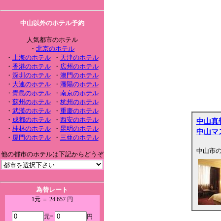
中山以外のホテル予約
人気都市のホテル
・
北京のホテル
・
上海のホテル
・
天津のホテル
・
香港のホテル
・
広州のホテル
・
深圳のホテル
・
澳門のホテル
・
大連のホテル
・
瀋陽のホテル
・
青島のホテル
・
南京のホテル
・
蘇州のホテル
・
杭州のホテル
・
武漢のホテル
・
重慶のホテル
・
成都のホテル
・
西安のホテル
中山真
・
桂林のホテル
・
昆明のホテル
中山マ
・
厦門のホテル
・
三亜のホテル
中山市
他の都市のホテルは下記からどうぞ
為替レート
1元 ＝ 24.657 円
元=
円