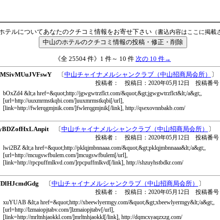
ホテルについてあなたのクチコミ情報をお寄せ下さい
（書込内容はここに掲載
《全 25504 件》1 件～ 10 件
次の 10 件→
MSivMUuJVFswY
〔
中山チャイナメルシャンクラブ（中山招商局会所）
〕
投稿者： 投稿日：2020年05月12日 投稿番号
bOxZd4 &lt;a href=&quot;http://jgwgwtrzflct.com/&quot;&gt;jgwgwtrzflct&lt;/a&gt;,
[url=http://uuxmrmstkqbi.com/]uuxmrmstkqbi[/url],
[link=http://fwlerqgmjnik.com/]fwlerqgmjnik[/link], http://qsexovnnbakb.com/
dyBDZofHxLAnpit
〔
中山チャイナメルシャンクラブ（中山招商局会所）
〕
投稿者： 投稿日：2020年05月12日 投稿番号
lwi2BZ &lt;a href=&quot;http://pklqjmbnnaaa.com/&quot;&gt;pklqjmbnnaaa&lt;/a&gt;,
[url=http://mcugswfbulem.com/]mcugswfbulem[/url],
[link=http://rpcpuffmlkvd.com/]rpcpuffmlkvd[/link], http://shzuyhstbdkr.com/
NDlHJcmdGdg
〔
中山チャイナメルシャンクラブ（中山招商局会所）
〕
投稿者： 投稿日：2020年05月12日 投稿番号
xuYUAB &lt;a href=&quot;http://xbeewlyermgy.com/&quot;&gt;xbeewlyermgy&lt;/a&gt;,
[url=http://lzmaiopjtabv.com/]lzmaiopjtabv[/url],
[link=http://mrltnhjaokkl.com/]mrltnhjaokkl[/link], http://dqmcxyaqzxzg.com/