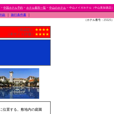
>
>
>
>
中国ホテル予約
ホテル都市一覧
中山のホテル
中山メイガホテル（中山美加酒店）
約款
｜
旅行条件書
｜
（ホテル番号：25525）
（未認定）
★★★★
（本サイト評価）
★★★★
に位置する。敷地内の庭園