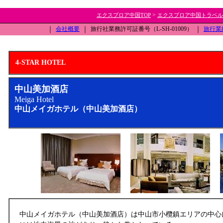
>
エクスプロア中国TOP
エクスプロア中国トラベル
｜
会社概要
｜
旅行社業務許可証番号（L-SH-01009）
｜
旅行業
4-STAR HOTEL
中山美加酒店
Meiga Hotel
中山メイガホテル（中山美加酒店）
中山メイガホテル（中山美加酒店）は中山市小欖鎮エリアの中心