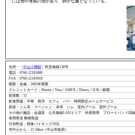
には地中海風の池があり、静かな趣となっている。
住所：〔
中山小欖鎮
〕民安南路138号
電話：0760-22181888
FAX：0760-22181818
開業・改修：2005年開業
クレジットカード：Master／Visa／AMEX／Diners／JCB／銀聯
部屋数：53
飲食関連：中華 西洋 カフェ バー 時間限定ルームサービス
娯楽・ジム等：マージャン 卓球 ジム 室内プール 室外プール
その他の施設：会議室 公共無線LANエリア 外貨両替 ブロードバンド回線
者用客室 郵便取扱
付加料金：朝食バイキング20元
市中心から：21.56km（中山市政府）