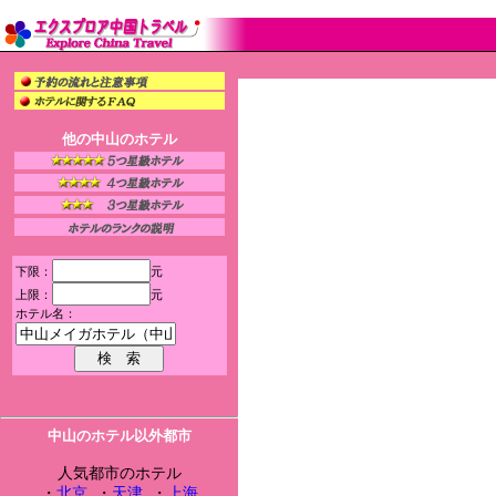
他の中山のホテル
下限：
元
上限：
元
ホテル名：
中山のホテル以外都市
人気都市のホテル
・
北京
・
天津
・
上海