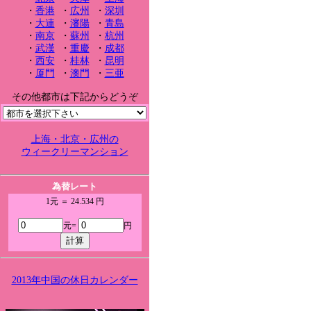
・
香港
・
広州
・
深圳
・
大連
・
瀋陽
・
青島
・
南京
・
蘇州
・
杭州
・
武漢
・
重慶
・
成都
・
西安
・
桂林
・
昆明
・
厦門
・
澳門
・
三亜
その他都市は下記からどうぞ
上海・北京・広州の
ウィークリーマンション
為替レート
1元 ＝ 24.534 円
元=
円
2013年中国の休日カレンダー