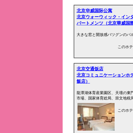
北京华威国际公寓
北京ウォーウィック・イン
パートメンツ（北京華威国
大きな窓と開放感バツグンのバ
このホテ
北京交通饭店
北京コミュニケーションホ
飯店）
龍潭湖体育産業園区、天壇の東
市場、国家体育総局、崇文地税
このホテ