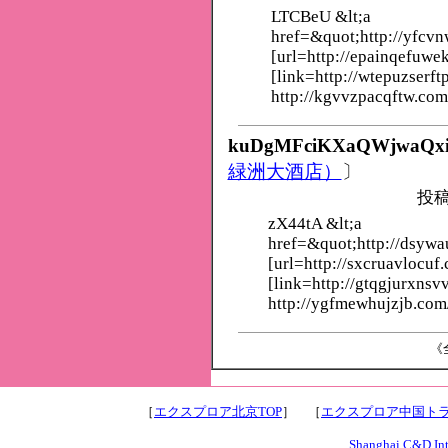
LTCBeU &lt;a
href=&quot;http://yfcv
[url=http://epainqefuwe
[link=http://wtepuzserft
http://kgvvzpacqftw.com
kuDgMFciKXaQWjwaQx
緑洲大酒店）
〕
投稿
zX44tA &lt;a
href=&quot;http://dsyw
[url=http://sxcruavlocuf.
[link=http://gtqgjurxnsv
http://ygfmewhujzjb.com
《全
［
エクスプロア北京TOP
］ ［
エクスプロア中国トラ
Shanghai C&D Inte