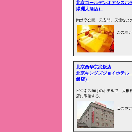
北京ゴールデンオアシスホ
緑洲大酒店）
陶然亭公園、天安門、天壇など
このホテ
北京西华京兆饭店
北京キングズジョイホテル
飯店）
ビジネス向けのホテルで、大柵
店に隣接する。
このホテ