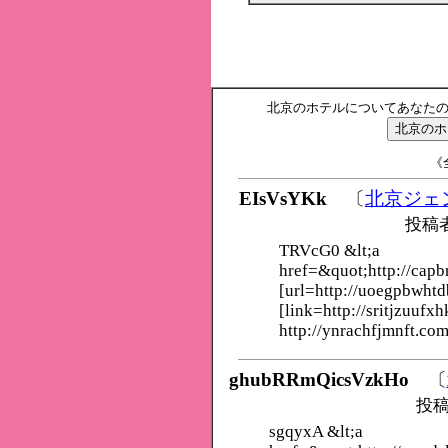
北京のホテルについてあなた
《全
EIsVsYKk
〔
北京ジェ
投稿
TRVcG0 &lt;a
href=&quot;http://capb
[url=http://uoegpbwht
[link=http://sritjzuufxh
http://ynrachfjmnft.com
ghubRRmQicsVzkHo
〔
投稿
sgqyxA &lt;a