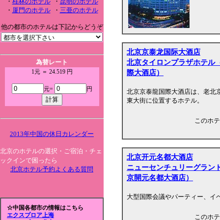
・
桂林のホテル
・
昆明のホテル
・
厦門のホテル
・
三亜のホテル
他の都市のホテルは下記からどうぞ
北京京泰龙国际大酒店
北京タイロンプラザホテル
為替レート
際大酒店）
1元 ＝ 24.519 円
元=
円
北京京泰龍国際大酒店は、老北
東大街に位置するホテル。
このホテ
2013年中国の休日カレンダー
北京のホテルの選択・ご宿泊・チェ
北京开元名都大酒店
ックインで困ったら
ニューセンチュリーグラン
北京ホテル予約よくある質問
京開元名都大酒店）
大型国際会議やパーティー、イ
☆中国各都市の情報はこちら
エクスプロア上海
このホテ