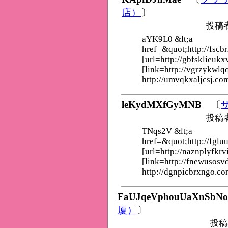
店）
〕
投稿
aYK9L0 &lt;a
href=&quot;http://fscb
[url=http://gbfsklieukx
[link=http://vgrzykwlq
http://umvqkxaljcsj.co
leKydMXfGyMNB
〔
投稿
TNqs2V &lt;a
href=&quot;http://fglu
[url=http://naznplyfkrv
[link=http://fnewusosv
http://dgnpicbrxngo.co
FaUJqeVphouUaXnSbNo
厦）
〕
投稿