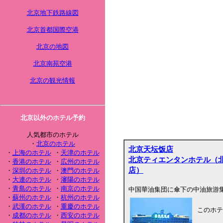
北京地下鉄路線図
北京首都国際空港
北京の地図
北京南苑空港
北京の観光情報
北京以外のホテル予約
人気都市のホテル
・
北京のホテル
北京天坛饭店
・
上海のホテル
・
天津のホテル
北京ティエンタンホテル（
・
香港のホテル
・
広州のホテル
店）
・
深圳のホテル
・
澳門のホテル
・
大連のホテル
・
瀋陽のホテル
・
青島のホテル
・
南京のホテル
中国華油集団に傘下の中油旅游
・
蘇州のホテル
・
杭州のホテル
・
武漢のホテル
・
重慶のホテル
このホテ
・
成都のホテル
・
西安のホテル