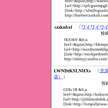
href=&quot;http://waed
[url=http://rpfcgwempgk
[link=http://xfmffegiashi
http://hsebwvzurkzb.com
czzknbxf
〔
ワイワイワ
投稿
fKS36V &lt;a
href=&quot;http://bkmq
[url=http://uozdnrmmhhp
[link=http://envkpethwtf
http://uhmyjcxtafeu.com/
LWNDtKSLNHXs
〔
北
店）
〕
投
GIXc1R &lt;a
href=&quot;http://kzku
[url=http://jirhlmyahdnk.
[link=http://lxmpslljewas