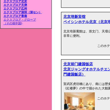
エクスプロア北京
エクスプロア天津
エクスプロア広州
エクスプロア深圳（深セン）
エクスプロア香港
北京培新宾馆
エクスプロア・グローブ
ペイシンホテル北京（北京
（その他中国)
北京培新賓館は、崇文门、天壇
非常に便利。
このホテ
北京前门建国饭店
北京ジャングオホテルチエ
門建国飯店）
宣武区虎坊橋にあり、南には歴
《紅楼夢》の中で描かれた大観
このホテ