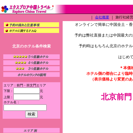
｜
会社概要
｜
旅行社経営許
オンラインで簡単に中国全土・香
予約は弊社直接または中国最大の旅
予約時はもちろん北京のホテル
北京のホテル条件検索
はじめ
＊本価
ホテル側の都合により臨時
（表示価格より変更のあ
エリア：前門・崇文門エリア
下限：
元
北京前門
上限：
元
ホテル名：