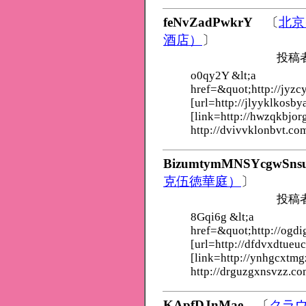
feNvZadPwkrY
〔
北京
酒店）
〕
投稿
o0qy2Y &lt;a
href=&quot;http://jyzcy
[url=http://jlyyklkosby
[link=http://hwzqkbjor
http://dvivvklonbvt.co
BizumtymMNSYcgwSns
克伍徳華庭）
〕
投稿
8Gqi6g &lt;a
href=&quot;http://ogdi
[url=http://dfdvxdtueu
[link=http://ynhgcxtmg
http://drguzgxnsvzz.co
KApfDJnMae
〔
クラ