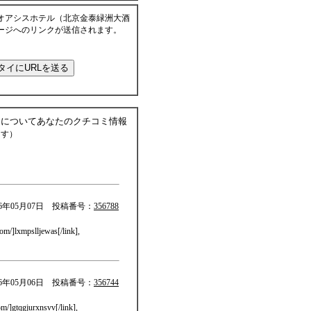
オアシスホテル（北京金泰緑洲大酒
ージへのリンクが送信されます。
）についてあなたのクチコミ情報
ます）
016年05月07日 投稿番号：
356788
com/]lxmpslljewas[/link],
016年05月06日 投稿番号：
356744
om/]gtqgjurxnsvv[/link],