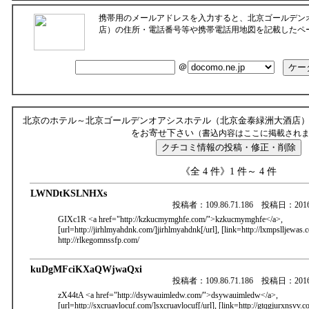
携帯用のメールアドレスを入力すると、北京ゴールデン
店）の住所・電話番号等や携帯電話用地図を記載したペ
＠
北京のホテル～北京ゴールデンオアシスホテル（北京金泰緑洲大酒店
をお寄せ下さい
（書込内容はここに掲載され
《全 4 件》1 件～ 4 件
LWNDtKSLNHXs
投稿者：109.86.71.186 投稿日：2
GIXc1R <a href="http://kzkucmymghfe.com/">kzkucmymghfe</a>,
[url=http://jirhlmyahdnk.com/]jirhlmyahdnk[/url], [link=http://lxmpslljewas.
http://rlkegomnssfp.com/
kuDgMFciKXaQWjwaQxi
投稿者：109.86.71.186 投稿日：2
zX44tA <a href="http://dsywauimledw.com/">dsywauimledw</a>,
[url=http://sxcruavlocuf.com/]sxcruavlocuf[/url], [link=http://gtqgjurxnsvv.c