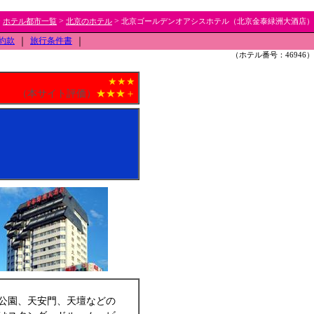
>
>
>
ホテル都市一覧
北京のホテル
北京ゴールデンオアシスホテル（北京金泰緑洲大酒店）
約款
｜
旅行条件書
｜
（ホテル番号：46946）
★★★
（本サイト評価）
★★★＋
公園、天安門、天壇などの