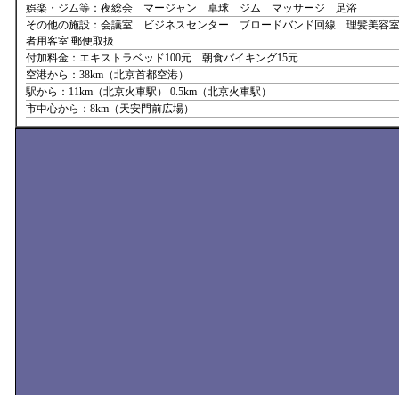
娯楽・ジム等：夜総会 マージャン 卓球 ジム マッサージ 足浴
その他の施設：会議室 ビジネスセンター ブロードバンド回線 理髪美容室
者用客室 郵便取扱
付加料金：エキストラベッド100元 朝食バイキング15元
空港から：38km（北京首都空港）
駅から：11km（北京火車駅） 0.5km（北京火車駅）
市中心から：8km（天安門前広場）