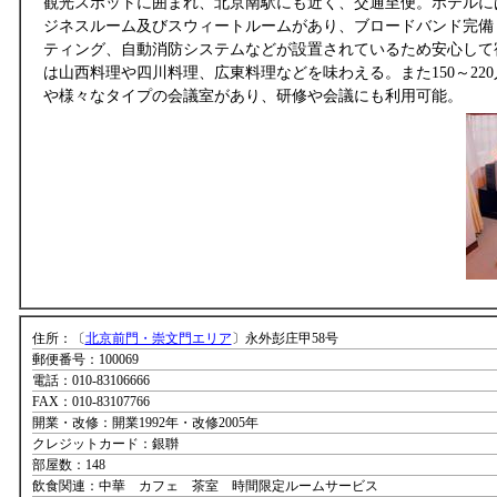
観光スポットに囲まれ、北京南駅にも近く、交通至便。ホテルに
ジネスルーム及びスウィートルームがあり、ブロードバンド完備
ティング、自動消防システムなどが設置されているため安心して
は山西料理や四川料理、広東料理などを味わえる。また150～22
や様々なタイプの会議室があり、研修や会議にも利用可能。
住所：〔
北京前門・崇文門エリア
〕永外彭庄甲58号
郵便番号：100069
電話：010-83106666
FAX：010-83107766
開業・改修：開業1992年・改修2005年
クレジットカード：銀聨
部屋数：148
飲食関連：中華 カフェ 茶室 時間限定ルームサービス