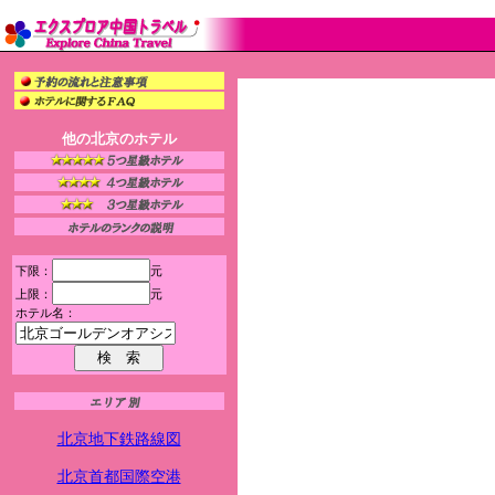
他の北京のホテル
下限：
元
上限：
元
ホテル名：
北京地下鉄路線図
北京首都国際空港