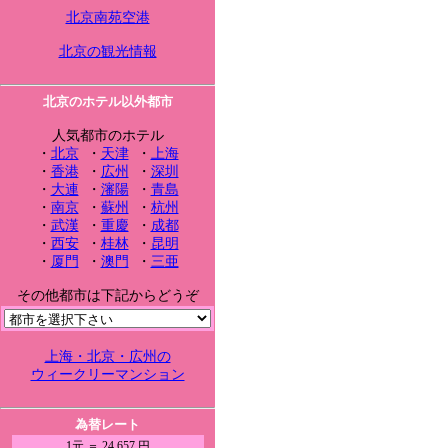
北京南苑空港
北京の観光情報
北京のホテル以外都市
人気都市のホテル
・
北京
・
天津
・
上海
・
香港
・
広州
・
深圳
・
大連
・
瀋陽
・
青島
・
南京
・
蘇州
・
杭州
・
武漢
・
重慶
・
成都
・
西安
・
桂林
・
昆明
・
厦門
・
澳門
・
三亜
その他都市は下記からどうぞ
上海・北京・広州の
ウィークリーマンション
為替レート
1元 ＝ 24.657 円