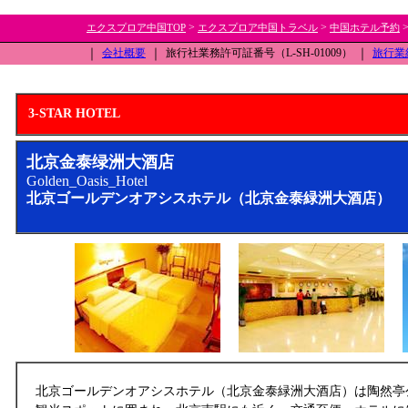
>
>
エクスプロア中国TOP
エクスプロア中国トラベル
中国ホテル予約
｜
会社概要
｜
旅行社業務許可証番号（L-SH-01009）
｜
旅行業
3-STAR HOTEL
北京金泰绿洲大酒店
Golden_Oasis_Hotel
北京ゴールデンオアシスホテル（北京金泰緑洲大酒店）
北京ゴールデンオアシスホテル（北京金泰緑洲大酒店）は陶然亭