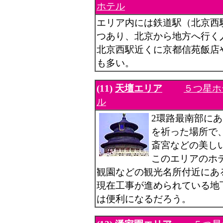
ホテル
エリア内には鉄道駅（北京西
つあり、北京から地方へ行く
北京西駅近くに京都信苑飯店
も多い。
(11)
天壇エリア
５つ星ホ
ル
2環路最南部に
を祈った場所で、
斎宮などの美し
このエリアのホ
観園などの観光名所付近にあ
現在工事が進められている地
は便利になるだろう。