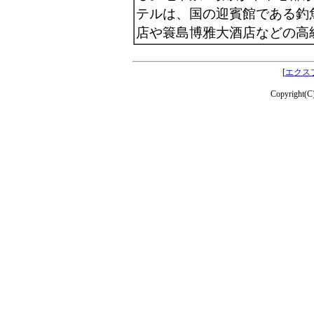
テルは、国の迎賓館である釣
店や簑島博雅大酒店などの高
[
エクス
Copyright(C