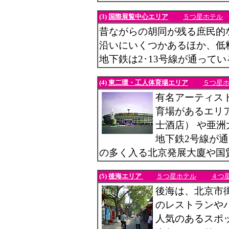
(3)
国際展覧中心エリア
５つ星ホテル
昔ながらの胡同が残る庶民的
沿いにいくつかあるほか、低
地下鉄は2･13号線が通ってい
(4)
東二環・工人体育場エリア
５つ星
有名アーティス
育場があるエリ
士酒店） や亜
地下鉄2号線が
の多く入る北京発展大廈や国
(5)
後海エリア
５つ星ホテル
４つ
後海は、北京市
のレストランや
人気のあるスポ