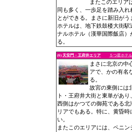
またこのエリア
同も多く、一歩足を踏み入れ
とができる。まさに新旧がう
ホテルは、地下鉄鼓楼大街駅
ナルホテル（漢華国際飯店）
る。
(6)
天安門・王府井エリア
５つ星ホテ
まさに北京の中
アで、かの有名
る。
故宮の東側には北
ト・王府井大街と東単があり
西側はかつての御苑である北
リアでもある。特に、黄昏時
い。
またこのエリアには、ペニン