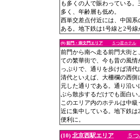
も多くの人で賑わっている。
多く、年齢層も低め。
西単交差点付近には、中国系
ある。地下鉄は1号線と2号
(9)
前門・崇文門エリア
５つ星ホテル
前門から南へ走る前門大街と
ての繁華街で、今も昔の風情
っぷりで、通りを歩けば清代
清代といえば、大柵欄の西側
元した通りである。通り沿い
ぶら散歩するだけでも面白い
このエリア内のホテルは中級
近に集中している。地下鉄は
便利に。
(10)
北京西駅エリア
５つ