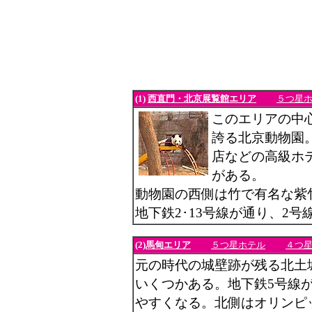
(1)
西直門・北京展覧館エリア
５つ星
このエリアの中
誇る北京動物園
店などの高級ホ
がある。
動物園の西側は竹で有名な紫
地下鉄2･13号線が通り、2
(2)
馬甸エリア
５つ星ホテル
４つ
元の時代の城壁跡が残る北土
いくつかある。地下鉄5号線
やすくなる。北側はオリンピ