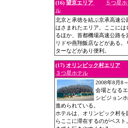
(16)
望京エリア
５つ星ホ
ル
北京と承徳を結ぶ京承高速公
はさまれたエリア。ここには
るほか、首都機場高速公路を
リドや燕翔飯店などがある。
ターなどがあり便利。
(17)
オリンピック村エリア
３つ星ホテル
2008年8
会場となるエ
シビジョンホ
進められている。
ホテルは、オリンピック村を
らここに滞在するのがベスト