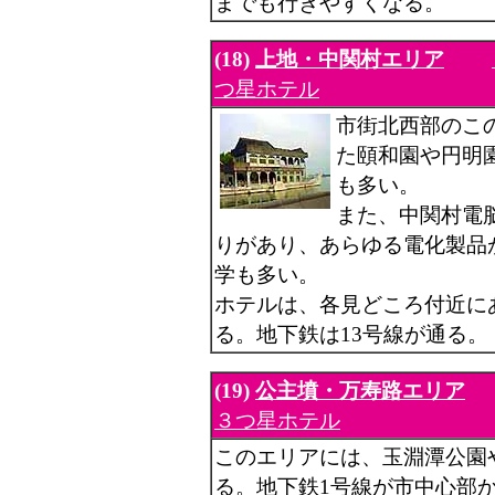
までも行きやすくなる。
(18)
上地・中関村エリア
つ星ホテル
市街北西部のこ
た頤和園や円明
も多い。
また、中関村電
りがあり、あらゆる電化製品
学も多い。
ホテルは、各見どころ付近に
る。地下鉄は13号線が通る。
(19)
公主墳・万寿路エリア
３つ星ホテル
このエリアには、玉淵潭公園
る。地下鉄1号線が市中心部