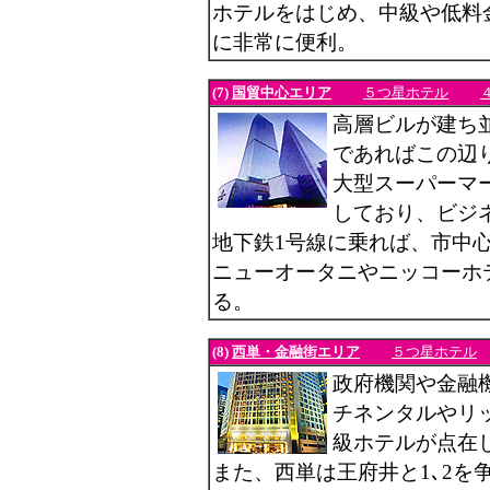
ホテルをはじめ、中級や低料
に非常に便利。
(7)
国貿中心エリア
５つ星ホテル
高層ビルが建ち
であればこの辺
大型スーパーマ
しており、ビジ
地下鉄1号線に乗れば、市中
ニューオータニやニッコーホ
る。
(8)
西単・金融街エリア
５つ星ホテル
政府機関や金融
チネンタルやリ
級ホテルが点在
また、西単は王府井と1､2