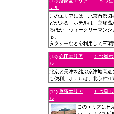
(12)
潘家園エリア
５つ星
テル
このエリアには、北京首都図
どがある。ホテルは、京瑞温
るほか、ウィークリーマンシ
る。
タクシーなどを利用して三環
(13)
亦庄エリア
５つ星ホ
ル
北京と天津を結ぶ京津塘高速
も便利。ホテルは、北京錦江
(14)
燕莎エリア
５つ星ホ
ル
このエリアは日
か、オフィスビ