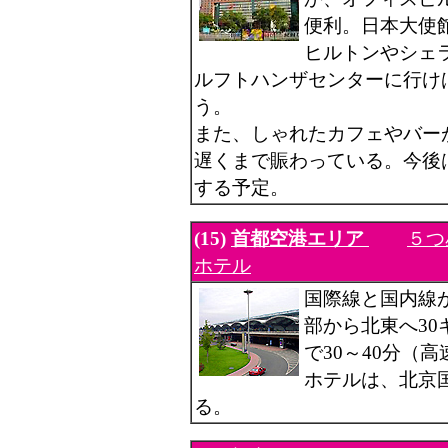
便利。日本大使
ヒルトンやシェ
ルフトハンザセンターに行け
う。
また、しゃれたカフェやバー
遅くまで賑わっている。今後
する予定。
(15)
首都空港エリア
５つ
ホテル
国際線と国内線
部から北東へ3
で30～40分（
ホテルは、北京
る。