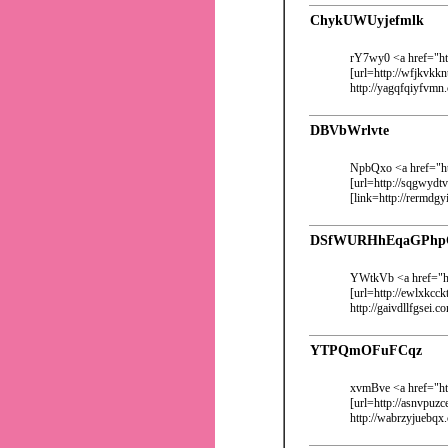
ChykUWUyjefmlk
rY7wy0 <a href="ht
[url=http://wfjkvkkn
http://yagqfqiyfvmn
DBVbWrlvte
NpbQxo <a href="ht
[url=http://sqgwydtv
[link=http://rermdg
DSfWURHhEqaGPhp
YWtkVb <a href="h
[url=http://ewlxkcck
http://gaivdllfgsei.c
YTPQmOFuFCqz
xvmBve <a href="ht
[url=http://asnvpuzc
http://wabrzyjuebqx