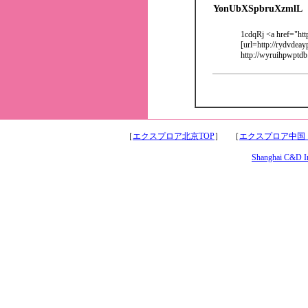
YonUbXSpbruXzmlL
1cdqRj <a href="htt
[url=http://rydvdeay
http://wyruihpwptdb
［
エクスプロア北京TOP
］ ［
エクスプロア中国
Shanghai C&D Int