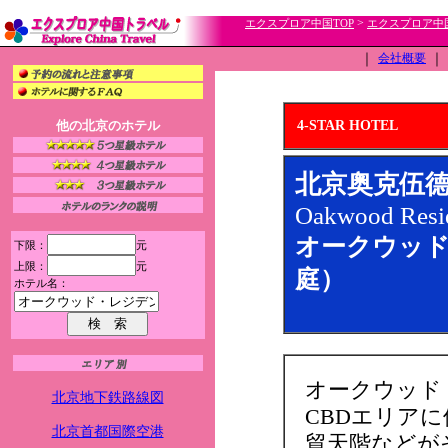
>
エクスプロア中国TOP
エクスプロア中
｜
会社概要
｜
他の北京のホテル
4-STAR HOTEL
北京奥克伍
Oakwood Resid
オークウッド
下限：
元
上限：
元
庭）
ホテル名：
オークウッド
北京地下鉄路線図
CBDエリア
北京首都国際空港
貿天階などが