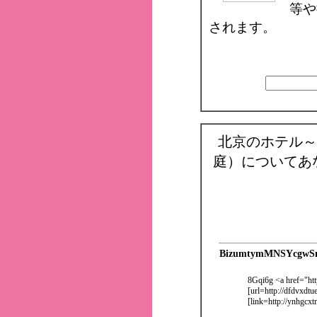
等や
されます。
北京のホテル～
庭）についてあ
BizumtymMNSYcgwS
8Gqi6g <a href="htt
[url=http://dfdvxdtu
[link=http://ynhgcx