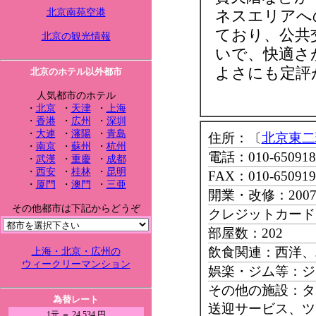
北京南苑空港
ネスエリアへ
ており、公共
北京の観光情報
いで、快適さ
よさにも定評
北京のホテル以外都市
人気都市のホテル
・
北京
・
天津
・
上海
・
香港
・
広州
・
深圳
・
大連
・
瀋陽
・
青島
住所：〔
北京東二
・
南京
・
蘇州
・
杭州
電話：010-650918
・
武漢
・
重慶
・
成都
・
西安
・
桂林
・
昆明
FAX：010-650919
・
厦門
・
澳門
・
三亜
開業・改修：200
その他都市は下記からどうぞ
クレジットカード：M
部屋数：202
飲食関連：西洋、
上海・北京・広州の
ウィークリーマンション
娯楽・ジム等：ジ
その他の施設：タ
為替レート
送迎サービス、ツ
1元 ＝ 24.534 円