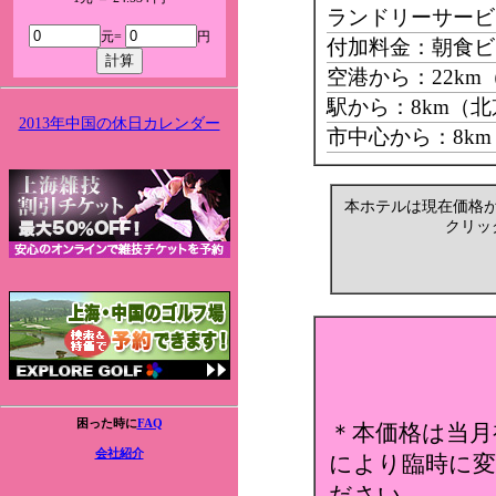
ランドリーサービ
元=
円
付加料金：朝食ビ
空港から：22k
駅から：8km（
2013年中国の休日カレンダー
市中心から：8k
本ホテルは現在価格
クリッ
困った時に
FAQ
＊本価格は当月
会社紹介
により臨時に変
ださい。