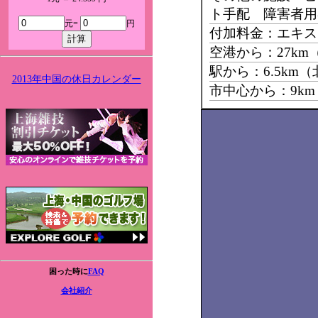
ト手配 障害者用
元=
円
付加料金：エキス
空港から：27k
駅から：6.5km
2013年中国の休日カレンダー
市中心から：9k
困った時に
FAQ
会社紹介