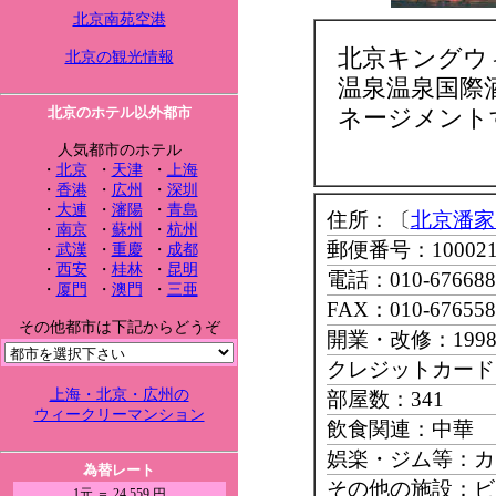
北京南苑空港
北京キングウ
北京の観光情報
温泉温泉国際
北京のホテル以外都市
ネージメント
人気都市のホテル
・
北京
・
天津
・
上海
・
香港
・
広州
・
深圳
・
大連
・
瀋陽
・
青島
住所：〔
北京潘家
・
南京
・
蘇州
・
杭州
郵便番号：10002
・
武漢
・
重慶
・
成都
・
西安
・
桂林
・
昆明
電話：010-676688
・
厦門
・
澳門
・
三亜
FAX：010-676558
その他都市は下記からどうぞ
開業・改修：199
クレジットカード：Ma
上海・北京・広州の
部屋数：341
ウィークリーマンション
飲食関連：中華 
娯楽・ジム等：カ
為替レート
その他の施設：ビ
1元 ＝ 24.559 円