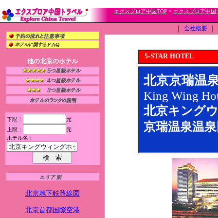
>
エクスプロア中国TOP
エクスプロア中国
｜
会社概要
｜
5-STAR HOTEL
他の北京のホテル
北京京瑞温
King Wing Hot
北京キング
下限：
元
京瑞温泉温泉
上限：
元
ホテル名：
北京地下鉄路線図
北京首都国際空港