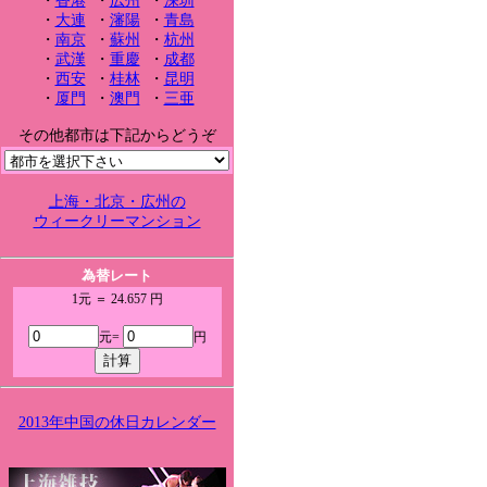
・
香港
・
広州
・
深圳
・
大連
・
瀋陽
・
青島
・
南京
・
蘇州
・
杭州
・
武漢
・
重慶
・
成都
・
西安
・
桂林
・
昆明
・
厦門
・
澳門
・
三亜
その他都市は下記からどうぞ
上海・北京・広州の
ウィークリーマンション
為替レート
1元 ＝ 24.657 円
元=
円
2013年中国の休日カレンダー