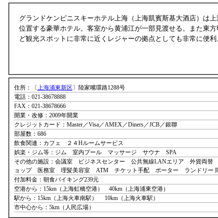
グランドケンピニスキーホテル上海（上海凱賓斯基大酒店）は上
位置する豪華ホテル。客室から黄浦江が一部見渡せる。また東方
ど観光スポットに非常に近くレジャーの拠点としても非常に便利
住所：〔
上海浦東新区
〕陸家嘴環路1288号
電話：021-38678888
FAX：021-38678666
開業・改修：2009年開業
クレジットカード：Master／Visa／AMEX／Diners／JCB／銀聯
部屋数：686
飲食関連：カフェ ２４Hルームサービス
娯楽・ジム等：ジム 室内プール マッサージ サウナ SPA
その他の施設：会議室 ビジネスセンター 公共無線LANエリア 外貨両替
ョップ 医務室 理髪美容室 ATM チケット手配 ポーター ランドリー 
付加料金：朝食バイキング239元
空港から：15km（上海虹橋空港） 40km（上海浦東空港）
駅から：15km（上海火車南駅） 10km（上海火車駅）
市中心から：5km（人民広場）