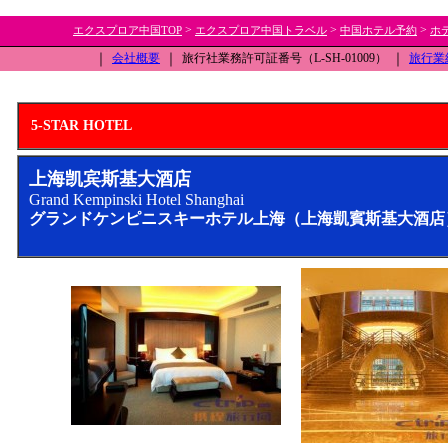
>
>
>
エクスプロア中国TOP
エクスプロア中国トラベル
中国ホテル予約
ホ
｜
会社概要
｜
旅行社業務許可証番号（L-SH-01009）
｜
旅行業
5-STAR HOTEL
上海凯宾斯基大酒店
Grand Kempinski Hotel Shanghai
グランドケンピニスキーホテル上海（上海凱賓斯基大酒店