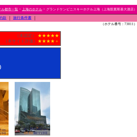
>
>
テル都市一覧
上海のホテル
グランドケンピニスキーホテル上海（上海凱賓斯基大酒店）
約款
｜
旅行条件書
｜
（ホテル番号：73811）
（未認定）
★★★★★
（本サイト評価）
★★★★＋
）