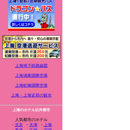
上海地下鉄路線図
上海浦東国際空港
上海虹橋国際空港
上海・上海近郊の観光
上海のホテル以外都市
人気都市のホテル
・
北京
・
天津
・
上海