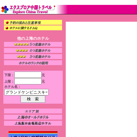
他の上海のホテル
下限：
元
上限：
元
ホテル名：