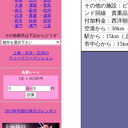
・
香港
・
広州
・
深圳
その他の施設：ビ
・
大連
・
瀋陽
・
青島
・
南京
・
蘇州
・
杭州
ンド回線 貴重品
・
武漢
・
重慶
・
成都
付加料金：西洋朝
・
西安
・
桂林
・
昆明
・
厦門
・
澳門
・
三亜
空港から：30km
駅から：15km（
その他都市は下記からどうぞ
市中心から：15
上海・北京・広州の
ウィークリーマンション
為替レート
1元 ＝ 24.559 円
元=
円
2013年中国の休日カレンダー