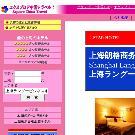
>
エクスプロア中国TOP
エクスプロア
｜
会社概要
｜
他の上海のホテル
2-STAR HOTEL
上海朗格商
Shanghai Lang
上海ラングー
下限：
元
上限：
元
ホテル名：