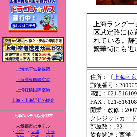
上海ラングー
区武定路に位
れている。静
繁華街にも近
上海地下鉄路線図
住所：〔
上海南京
上海浦東国際空港
郵便番号：20006
上海虹橋国際空港
電話：021-516109
上海・上海近郊の観光
FAX：021-516108
開業・改修：200
上海のホテル以外都市
クレジットカード
部屋数：132
人気都市のホテル
・
北京
・
天津
・
上海
飲食関連：西洋 