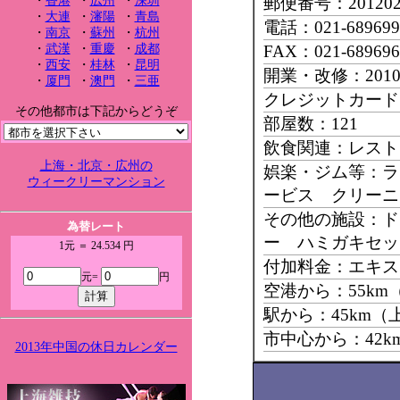
・
香港
・
広州
・
深圳
郵便番号：20120
・
大連
・
瀋陽
・
青島
電話：021-689699
・
南京
・
蘇州
・
杭州
・
武漢
・
重慶
・
成都
FAX：021-689696
・
西安
・
桂林
・
昆明
開業・改修：201
・
厦門
・
澳門
・
三亜
クレジットカード：M
その他都市は下記からどうぞ
部屋数：121
飲食関連：レスト
上海・北京・広州の
娯楽・ジム等：ラ
ウィークリーマンション
ービス クリーニ
その他の施設：ド
為替レート
ー ハミガキセ
1元 ＝ 24.534 円
付加料金：エキス
元=
円
空港から：55k
駅から：45km（
市中心から：42
2013年中国の休日カレンダー