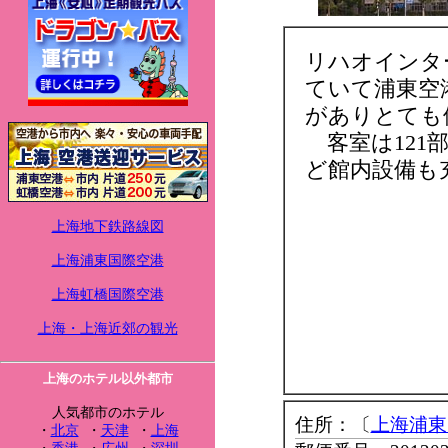
リハオインタ
ていて浦東空
がありとても
客室は121
ど館内設備も
上海地下鉄路線図
上海浦東国際空港
上海虹橋国際空港
上海・上海近郊の観光
上海のホテル以外都市
人気都市のホテル
住所：〔
上海浦東
・
北京
・
天津
・
上海