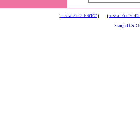
［
エクスプロア上海TOP
］ ［
エクスプロア中国
Shanghai C&D Int