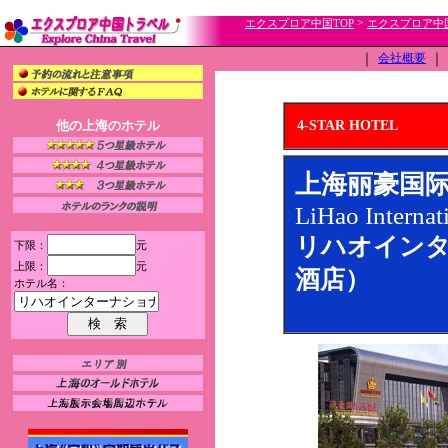
>
エクスプロア中国TOP
エクスプロア中
｜
会社概要
｜
他の上海のホテル
4-STAR HOTEL
上海丽豪国
LiHao Internat
リハオイン
下限：
元
上限：
元
酒店）
ホテル名：