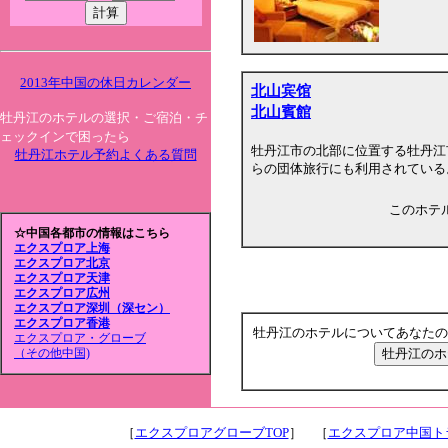
2013年中国の休日カレンダー
北山宾馆
北山賓館
牡丹江のホテルの選択・ご宿泊・チ
ェックインで困ったら
牡丹江市の北部に位置する牡丹江
牡丹江ホテル予約よくある質問
らの団体旅行にも利用されている
このホテ
☆中国各都市の情報はこちら
エクスプロア上海
エクスプロア北京
エクスプロア天津
エクスプロア広州
エクスプロア深圳（深セン）
エクスプロア香港
牡丹江のホテルについてあなたの
エクスプロア・グローブ
（その他中国)
［
エクスプロアグローブTOP
］ ［
エクスプロア中国トラ