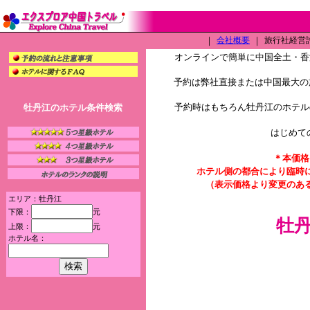
｜
会社概要
｜
旅行社経営許可
オンラインで簡単に中国全土・香
予約は弊社直接または中国最大の旅
予約時はもちろん牡丹江のホテル
牡丹江のホテル条件検索
はじめて
＊本価格
ホテル側の都合により臨時
（表示価格より変更のあ
エリア：牡丹江
下限：
元
牡
上限：
元
ホテル名：