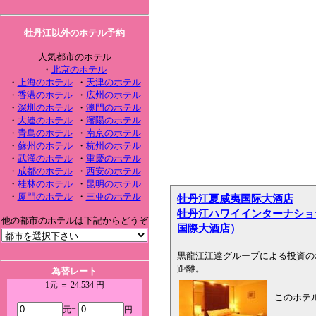
牡丹江以外のホテル予約
人気都市のホテル
・
北京のホテル
・
上海のホテル
・
天津のホテル
・
香港のホテル
・
広州のホテル
・
深圳のホテル
・
澳門のホテル
・
大連のホテル
・
瀋陽のホテル
・
青島のホテル
・
南京のホテル
・
蘇州のホテル
・
杭州のホテル
・
武漢のホテル
・
重慶のホテル
・
成都のホテル
・
西安のホテル
・
桂林のホテル
・
昆明のホテル
・
厦門のホテル
・
三亜のホテル
牡丹江夏威夷国际大酒店
牡丹江ハワイインターナショ
他の都市のホテルは下記からどうぞ
国際大酒店）
黒龍江江達グループによる投資の
距離。
為替レート
1元 ＝ 24.534 円
このホテ
元=
円