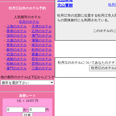
牡丹
北山賓館
牡丹江以外のホテル予約
牡丹江市の北部に位置する牡丹江市人
人気都市のホテル
らの団体旅行にも利用されている。
・
北京のホテル
・
上海のホテル
・
天津のホテル
このホテルの
・
香港のホテル
・
広州のホテル
・
深圳のホテル
・
澳門のホテル
・
大連のホテル
・
瀋陽のホテル
・
青島のホテル
・
南京のホテル
・
蘇州のホテル
・
杭州のホテル
・
武漢のホテル
・
重慶のホテル
・
成都のホテル
・
西安のホテル
牡丹江のホテルについてあなたのクチ
・
桂林のホテル
・
昆明のホテル
・
厦門のホテル
・
三亜のホテル
他の都市のホテルは下記からどうぞ
為替レート
1元 ＝ 24.657 円
元=
円