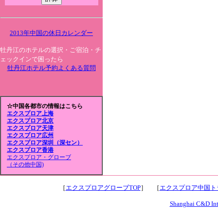
2013年中国の休日カレンダー
牡丹江のホテルの選択・ご宿泊・チ
ェックインで困ったら
牡丹江ホテル予約よくある質問
☆中国各都市の情報はこちら
エクスプロア上海
エクスプロア北京
エクスプロア天津
エクスプロア広州
エクスプロア深圳（深セン）
エクスプロア香港
エクスプロア・グローブ
（その他中国)
［
エクスプロアグローブTOP
］ ［
エクスプロア中国トラ
Shanghai C&D Inte