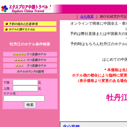
｜
会社概要
｜
旅行社経営許可証（L
オンラインで簡単に中国全土・香
予約は弊社直接または中国最大の旅
予約時はもちろん牡丹江のホテル
牡丹江のホテル条件検索
はじめての中
＊本価格は当
ホテル側の都合により臨時に変
（表示価格より変更のある場
下限：
元
上限：
元
ホテル名：
牡丹
北山宾馆