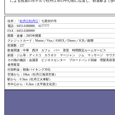
による投資のホテルで牡丹江市の中心部に位置し、鉄道駅まで歩
住所：〔
牡丹江牡丹江
〕七星街95号
電話：0453-6388888、 6177777
FAX：0453-6389999
開業・改修：2005年開業
クレジットカード：Master／Visa／AMEX／Diners／JCB／銀聯
部屋数：227
飲食関連：中華 西洋 カフェ バー 茶室 時間限定ルームサービス
娯楽・ジム等：ディスコ カラオケ マージャン ジム マッサージ サウ
その他の施設：会議室 ビジネスセンター ブロードバンド回線 理髪美容室
者用客室
付加料金：朝食バイキング39元
空港から：10km（牡丹江海浪空港）
駅から：0.5km（牡丹江火車駅）
市中心から：0.2km（太平路文化宮）