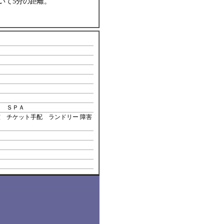
いて5分の距離。
ナ ＳＰＡ
 チケット手配 ランドリー 障害