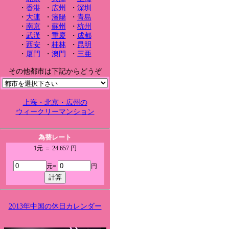
・
香港
・
広州
・
深圳
・
大連
・
瀋陽
・
青島
・
南京
・
蘇州
・
杭州
・
武漢
・
重慶
・
成都
・
西安
・
桂林
・
昆明
・
厦門
・
澳門
・
三亜
その他都市は下記からどうぞ
上海・北京・広州の
ウィークリーマンション
為替レート
1元 ＝ 24.657 円
元=
円
2013年中国の休日カレンダー