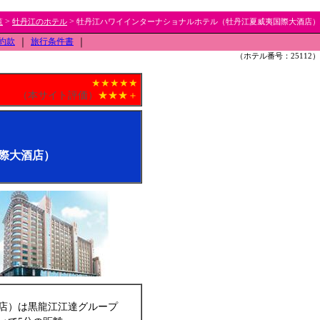
>
>
覧
牡丹江のホテル
牡丹江ハワイインターナショナルホテル（牡丹江夏威夷国際大酒店）
約款
｜
旅行条件書
｜
（ホテル番号：25112）
★★★★★
（本サイト評価）
★★★＋
際大酒店）
店）は黒龍江江達グループ