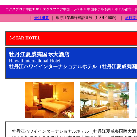
>
>
>
エクスプロア中国TOP
エクスプロア中国トラベル
中国ホテル予約
ホテル都市一
｜
会社概要
｜
旅行社業務許可証番号（L-SH-01009）
｜
旅行業
5-STAR HOTEL
牡丹江夏威夷国际大酒店
Hawaii International Hotel
牡丹江ハワイインターナショナルホテル（牡丹江夏威夷国
牡丹江ハワイインターナショナルホテル（牡丹江夏威夷国際大酒