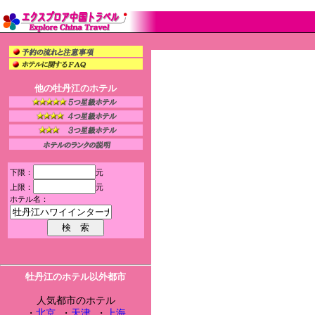
他の牡丹江のホテル
下限：
元
上限：
元
ホテル名：
牡丹江のホテル以外都市
人気都市のホテル
・
北京
・
天津
・
上海