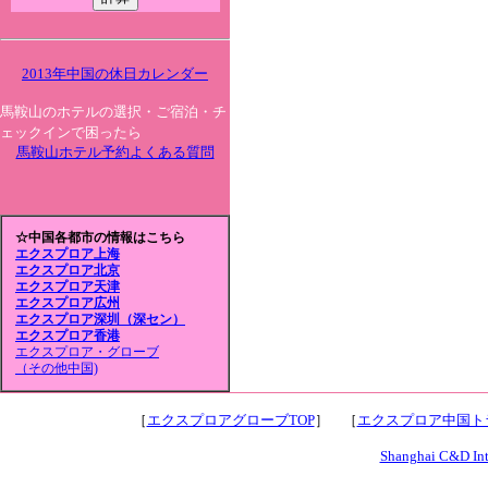
2013年中国の休日カレンダー
馬鞍山のホテルの選択・ご宿泊・チ
ェックインで困ったら
馬鞍山ホテル予約よくある質問
☆中国各都市の情報はこちら
エクスプロア上海
エクスプロア北京
エクスプロア天津
エクスプロア広州
エクスプロア深圳（深セン）
エクスプロア香港
エクスプロア・グローブ
（その他中国)
［
エクスプロアグローブTOP
］ ［
エクスプロア中国トラ
Shanghai C&D Inte