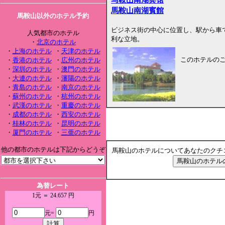
馬鞍山南湖賓館
馬鞍山以外のホテル予約
ビジネス街の中心に位置し、駅から車で
人気都市のホテル
利な立地。
・
北京のホテル
・
上海のホテル
・
天津のホテル
このホテルの
・
香港のホテル
・
広州のホテル
・
深圳のホテル
・
澳門のホテル
・
大連のホテル
・
瀋陽のホテル
・
青島のホテル
・
南京のホテル
・
蘇州のホテル
・
杭州のホテル
・
武漢のホテル
・
重慶のホテル
・
成都のホテル
・
西安のホテル
・
桂林のホテル
・
昆明のホテル
・
厦門のホテル
・
三亜のホテル
他の都市のホテルは下記からどうぞ
馬鞍山のホテルについてあなたのクチ
為替レート
1元 ＝ 24.657 円
元=
円