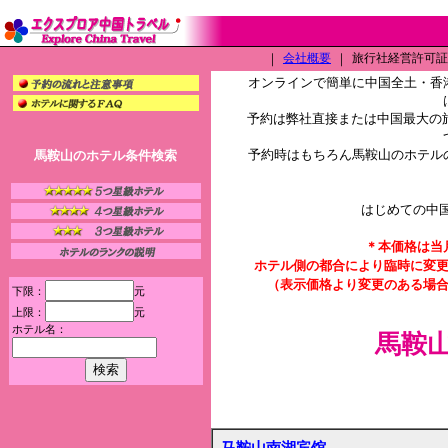
｜
会社概要
｜
旅行社経営許可証（L
オンラインで簡単に中国全土・香
予約は弊社直接または中国最大の旅
予約時はもちろん馬鞍山のホテル
馬鞍山のホテル条件検索
はじめての中
＊本価格は当
ホテル側の都合により臨時に変
（表示価格より変更のある場
下限：
元
上限：
元
ホテル名：
馬鞍
马鞍山南湖宾馆