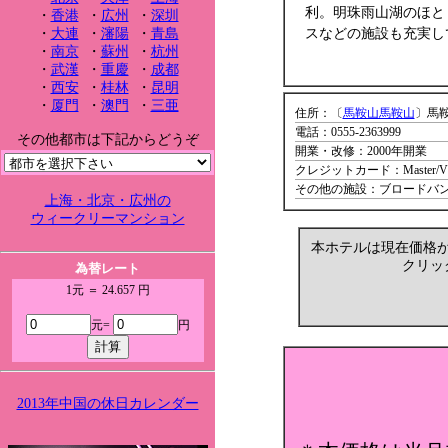
利。明珠雨山湖のほと
・
香港
・
広州
・
深圳
・
大連
・
瀋陽
・
青島
スなどの施設も充実し
・
南京
・
蘇州
・
杭州
・
武漢
・
重慶
・
成都
・
西安
・
桂林
・
昆明
・
厦門
・
澳門
・
三亜
住所：〔
馬鞍山馬鞍山
〕馬鞍
電話：0555-2363999
その他都市は下記からどうぞ
開業・改修：2000年開業
クレジットカード：Master/VISA/
その他の施設：ブロードバ
上海・北京・広州の
ウィークリーマンション
本ホテルは現在価格
クリッ
為替レート
1元 ＝ 24.657 円
元=
円
2013年中国の休日カレンダー