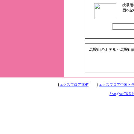
携帯用
図を記
馬鞍山のホテル～馬鞍山
［
エクスプロアTOP
］ ［
エクスプロア中国トラ
Shanghai C&D Int