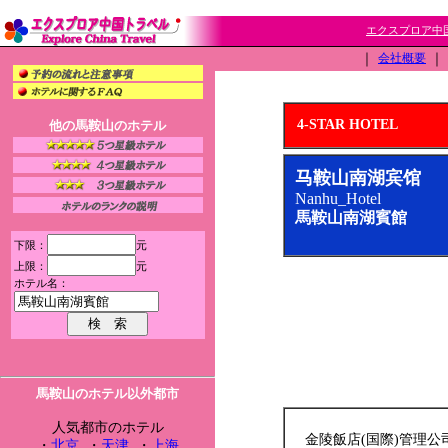
エクスプロア中国
｜
会社概要
｜
4-STAR HOTEL
他の馬鞍山のホテル
马鞍山南湖宾馆
Nanhu_Hotel
馬鞍山南湖賓館
下限：
元
上限：
元
ホテル名：
馬鞍山のホテル以外都市
人気都市のホテル
金陵飯店(国際)管理
・
北京
・
天津
・
上海