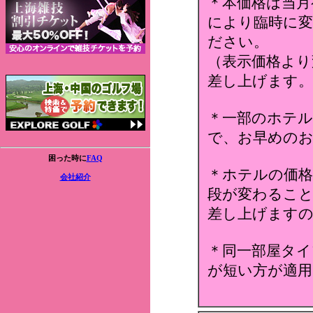
＊本価格は当月
により臨時に変
ださい。
（表示価格より
差し上げます。
＊一部のホテ
で、お早めのお
困った時に
FAQ
＊ホテルの価格
会社紹介
段が変わること
差し上げます
＊同一部屋タイ
が短い方が適用