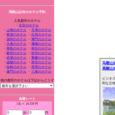
馬鞍山以外のホテル予約
人気都市のホテル
・
北京のホテル
・
上海のホテル
・
天津のホテル
・
香港のホテル
・
広州のホテル
・
深圳のホテル
・
澳門のホテル
・
大連のホテル
・
瀋陽のホテル
・
青島のホテル
・
南京のホテル
・
蘇州のホテル
・
杭州のホテル
・
武漢のホテル
・
重慶のホテル
・
成都のホテル
・
西安のホテル
马鞍山
・
桂林のホテル
・
昆明のホテル
馬鞍山
・
厦門のホテル
・
三亜のホテル
ビジネス
他の都市のホテルは下記からどうぞ
利な立
為替レート
1元 ＝ 24.559 円
元=
円