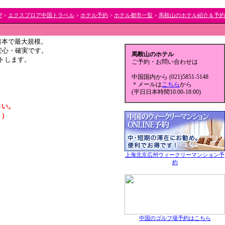
P
>
エクスプロア中国トラベル
>
ホテル予約
>
ホテル都市一覧
>
馬鞍山のホテル紹介＆予約
｜
日本で最大規模。
安心・確実です。
馬鞍山のホテル
トします。
ご予約・お問い合わせは
中国国内から (021)5851-5148
＊メールは
こちら
から
(平日日本時間10:00-18:00)
さい。
。）
上海北京広州ウィークリーマンション予
約
中国のゴルフ場予約はこちら