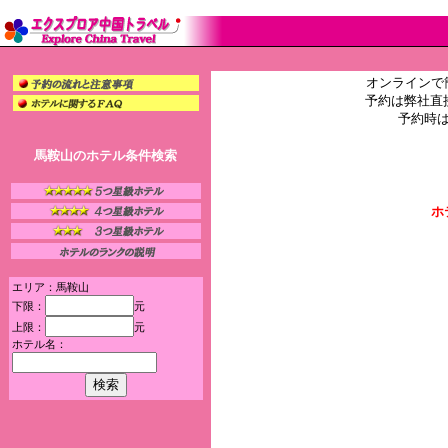
オンラインで
予約は弊社直
予約時
馬鞍山のホテル条件検索
ホ
エリア：馬鞍山
下限：
元
上限：
元
ホテル名：