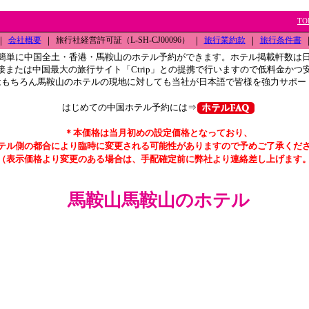
TO
｜
会社概要
｜
旅行社経営許可証（L-SH-CJ00096）
｜
旅行業約款
｜
旅行条件書
簡単に中国全土・香港・馬鞍山のホテル予約ができます。ホテル掲載軒数は
接または中国最大の旅行サイト「Ctrip」との提携で行いますので低料金かつ
はもちろん馬鞍山のホテルの現地に対しても当社が日本語で皆様を強力サポー
はじめての中国ホテル予約には⇒
＊本価格は当月初めの設定価格となっており、
テル側の都合により臨時に変更される可能性がありますので予めご了承くだ
（表示価格より変更のある場合は、手配確定前に弊社より連絡差し上げます
馬鞍山馬鞍山のホテル