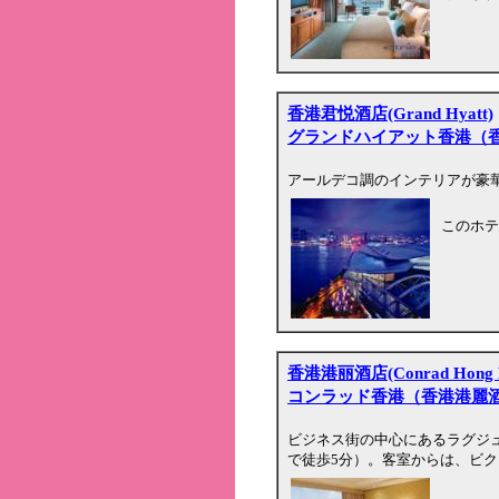
香港君悦酒店(Grand Hyatt)
グランドハイアット香港（
アールデコ調のインテリアが豪
このホテ
香港港丽酒店(Conrad Hong 
コンラッド香港（香港港麗
ビジネス街の中心にあるラグジ
で徒歩5分）。客室からは、ビ