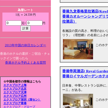
為替レート
香港九龙香格里拉酒店(Kowloon 
1元 ＝ 24.559 円
香港カオルーンシャングリ
拉酒店）
元=
円
各施設の質の高さ、料理のおい
リラ」（理想郷）の名前にふさ
このホテ
2013年中国の休日カレンダー
香港のホテルの選択・ご宿泊・チェ
ックインで困ったら
香港ホテル予約よくある質問
香港帝苑酒店( Royal Garden 
香港ロイヤルガーデンホテ
☆中国各都市の情報はこちら
エクスプロア上海
日本食、中華レストラン以外に
エクスプロア北京
ーニ」がある。
エクスプロア天津
エクスプロア広州
このホテ
エクスプロア深圳（深セン）
エクスプロア香港
エクスプロア・グローブ