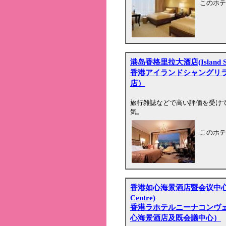
このホテ
港岛香格里拉大酒店(Island Sha
香港アイランドシャングリ
店）
旅行雑誌などで高い評価を受け
気。
このホテ
香港如心海景酒店暨会议中心(L'hote
Centre)
香港ラホテルニーナコンヴ
心海景酒店及既会議中心）