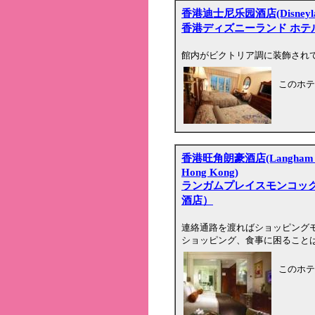
香港迪士尼乐园酒店(Disneylan
香港ディズニーランド ホテ
館内がビクトリア調に装飾され
このホテ
香港旺角朗豪酒店(Langham Pla
Hong Kong)
ランガムプレイスモンコッ
酒店）
連絡通路を渡ればショッピング
ショッピング、食事に困ること
このホテ