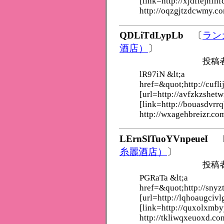
[link=http://xjdfiejhfhf
http://oqzgjtzdcwmy.c
QDLiTdLypLb
〔
ラン
酒店）
〕
投稿
lR97iN &lt;a
href=&quot;http://cufl
[url=http://avfzkzshet
[link=http://bouasdvrrq
http://wxagehbreizr.co
LErnSlTuoYVnpeueI
糸麗酒店）
〕
投稿
PGRaTa &lt;a
href=&quot;http://snyz
[url=http://lqhoaugcivl
[link=http://quxolxmb
http://tkliwqxeuoxd.co