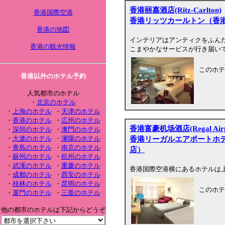
香港丽嘉酒店(Ritz-Carlton)
香港国際空港
香港リッツカールトン（香
香港の地図
インテリアはアンティクをふん
香港の観光情報
こまやかなサービスが行き届い
このホテ
香港以外のホテル予約
人気都市のホテル
・
北京のホテル
・
上海のホテル
・
天津のホテル
・
香港のホテル
・
広州のホテル
香港富豪机场酒店(Regal Airpor
・
深圳のホテル
・
澳門のホテル
香港リーガルエアポートホ
・
大連のホテル
・
瀋陽のホテル
・
青島のホテル
・
南京のホテル
店）
・
蘇州のホテル
・
杭州のホテル
・
武漢のホテル
・
重慶のホテル
香港国際空港横にあるホテルは
・
成都のホテル
・
西安のホテル
・
桂林のホテル
・
昆明のホテル
このホテ
・
厦門のホテル
・
三亜のホテル
他の都市のホテルは下記からどうぞ