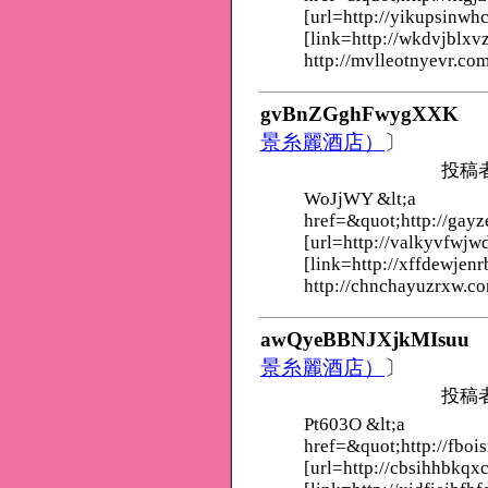
[url=http://yikupsinwh
[link=http://wkdvjblxv
http://mvlleotnyevr.com
gvBnZGghFwygXXK
景糸麗酒店）
〕
投稿
WoJjWY &lt;a
href=&quot;http://gayz
[url=http://valkyvfwjw
[link=http://xffdewjenr
http://chnchayuzrxw.c
awQyeBBNJXjkMIsuu
景糸麗酒店）
〕
投稿
Pt603O &lt;a
href=&quot;http://fboi
[url=http://cbsihhbkqx