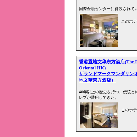
国際金融センターに併設されて
このホテ
香港置地文华东方酒店(The Lan
Oriental HK)
ザランドマークマンダリン
地文華東方酒店）
40年以上の歴史を持つ、伝統
レブが愛用してきた。
このホテ