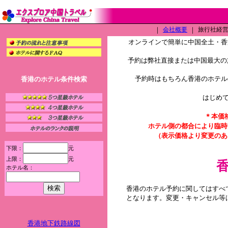
｜
会社概要
｜
旅行社経営許
オンラインで簡単に中国全土・香
予約は弊社直接または中国最大の旅
予約時はもちろん香港のホテル
香港のホテル条件検索
はじめ
＊本価
ホテル側の都合により臨時
（表示価格より変更のあ
下限：
元
上限：
元
ホテル名：
香港のホテル予約に関してはすべ
となります。変更・キャンセル等
香港地下鉄路線図