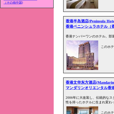
（その他中国)
香港半岛酒店(Peninsula Hote
香港ペニンシュラホテル（
香港ナンバーワンのホテル。部
このホテ
香港文华东方酒店(Mandarin Ori
マンダリンオリエンタル香
2006年に大改装し、伝統的な
性を持ったホテルに生まれ変わ
このホテ