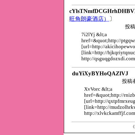
cYlsTNmfDCGHrhDHBV
旺角朗豪酒店）
〕
投稿
7i2lYj &lt;a
href=&quot;http://ptgq
[url=http://akicihopewv
[link=http://hjkqriytqnu
http://qsguqgdozxdi.com
duYiXyBYHoQAZlVJ
投稿
XvVorc &lt;a
href=&quot;http://rniz
[url=http://qxtpfmrxeu
[link=http://mudzolhr
http://xlvkckamffjf.com
《