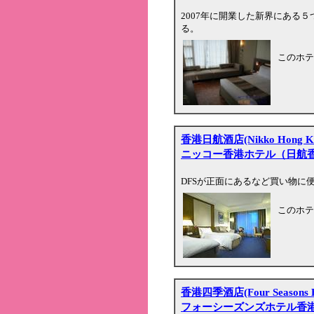
2007年に開業した新界にある
る。
このホテ
香港日航酒店(Nikko Hong Kon
ニッコー香港ホテル（日航
DFSが正面にあるなど買い物に
このホテ
香港四季酒店(Four Seasons Ho
フォーシーズンズホテル香