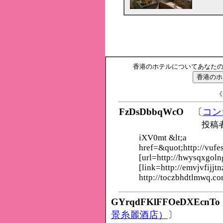
香港のホテルについてあなた
《
FzDsDbbqWcO
〔
コン
投稿
iXV0mt &lt;a
href=&quot;http://vufe
[url=http://hwysqxgoln
[link=http://emvjvfijjtn
http://toczbhdtlmwq.co
GYrqdFKlFFOeDXEcnTo
景糸麗酒店）
〕