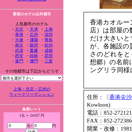
香港のホテル以外都市
香港カオルー
人気都市のホテル
店）は部屋の
・
北京
・
天津
・
上海
・
香港
・
広州
・
深圳
だけ大きいと
・
大連
・
瀋陽
・
青島
が、各施設の
・
南京
・
蘇州
・
杭州
・
武漢
・
重慶
・
成都
さのどれをと
・
西安
・
桂林
・
昆明
想郷）の名前
・
厦門
・
澳門
・
三亜
ングリラ同様
その他都市は下記からどうぞ
上海・北京・広州の
ウィークリーマンション
住所：〔
香港尖沙
Kowloon)
為替レート
電話：852-272121
1元 ＝ 24.657 円
FAX：852-272386
元=
円
開業・改修：198