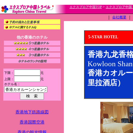
>
エクスプロア中国TOP
エクスプロア中国
｜
会社概要
｜
5-STAR HOTEL
他の香港のホテル
香港九龙香格里拉酒
Kowloon Shan
香港カオルー
下限：
元
上限：
元
里拉酒店）
ホテル名：
香港地下鉄路線図
香港国際空港
香港の観光情報