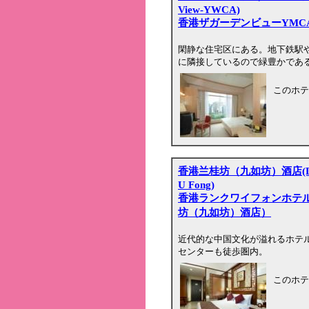
View-YWCA)
香港ザガーデンビューYMC
閑静な住宅区にある。地下鉄駅
に隣接しているので緑豊かであ
このホテ
香港兰桂坊（九如坊）酒店(Lan Kw
U Fong)
香港ランクワイフォンホテ
坊（九如坊）酒店）
近代的な中国文化が溢れるホテ
センターも徒歩圏内。
このホテ