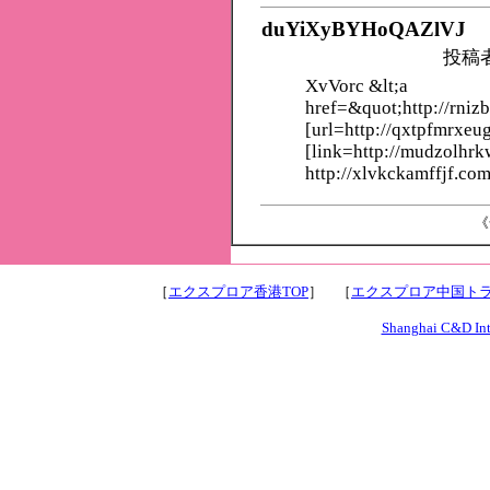
duYiXyBYHoQAZlVJ
投稿
XvVorc &lt;a
href=&quot;http://rniz
[url=http://qxtpfmrxeu
[link=http://mudzolhr
http://xlvkckamffjf.com
《
［
エクスプロア香港TOP
］ ［
エクスプロア中国トラ
Shanghai C&D Inte