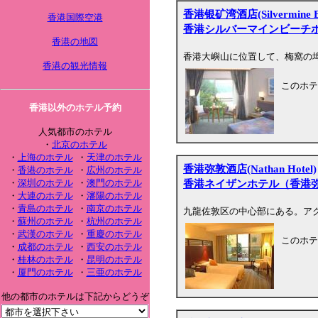
香港银矿湾酒店(Silvermine Be
香港国際空港
香港シルバーマインビーチ
香港の地図
香港大嶼山に位置して、梅窩の
香港の観光情報
このホテ
香港以外のホテル予約
人気都市のホテル
・
北京のホテル
・
上海のホテル
・
天津のホテル
香港弥敦酒店(Nathan Hotel)
・
香港のホテル
・
広州のホテル
香港ネイザンホテル（香港
・
深圳のホテル
・
澳門のホテル
・
大連のホテル
・
瀋陽のホテル
・
青島のホテル
・
南京のホテル
九龍佐敦区の中心部にある。ア
・
蘇州のホテル
・
杭州のホテル
・
武漢のホテル
・
重慶のホテル
このホテ
・
成都のホテル
・
西安のホテル
・
桂林のホテル
・
昆明のホテル
・
厦門のホテル
・
三亜のホテル
他の都市のホテルは下記からどうぞ