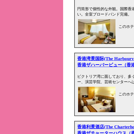
円筒形で個性的な外観。国際香
い。全室ブロードバンド完備。
このホテ
香港湾景国际(The Harbourvi
香港ザハーバービュー（香
ビクトリア湾に面しており、多
ー、演芸学院、芸術センターへは
このホテ
香港利景酒店(The Charterho
香港ザチャーターハウス（