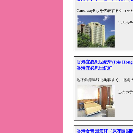
CausewayBayを代表する
このホテ
香港宜必思世纪轩(Ibis Hong Ko
香港宜必思世紀軒
地下鉄港島線北角駅すぐ。北角
このホテ
香港女青园景轩（原花园国际宾馆