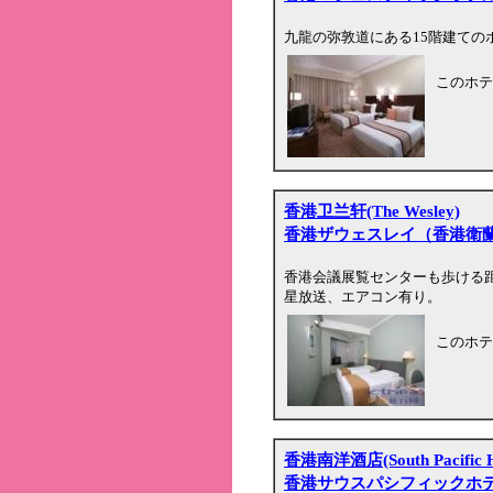
九龍の弥敦道にある15階建ての
このホテ
香港卫兰轩(The Wesley)
香港ザウェスレイ（香港衛
香港会議展覧センターも歩ける
星放送、エアコン有り。
このホテ
香港南洋酒店(South Pacific H
香港サウスパシフィックホ