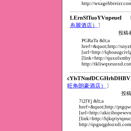
http://wxagehbreizr.co
LErnSlTuoYVnpeueI
糸麗酒店）
〕
投稿
PGRaTa &lt;a
href=&quot;http://snyz
[url=http://lqhoaugcivl
[link=http://quxolxmb
http://tkliwqxeuoxd.co
cYlsTNmfDCGHrhDHBV
旺角朗豪酒店）
〕
投稿
7i2lYj &lt;a
href=&quot;http://ptgq
[url=http://akicihopewv
[link=http://hjkqriytqnu
http://qsguqgdozxdi.com