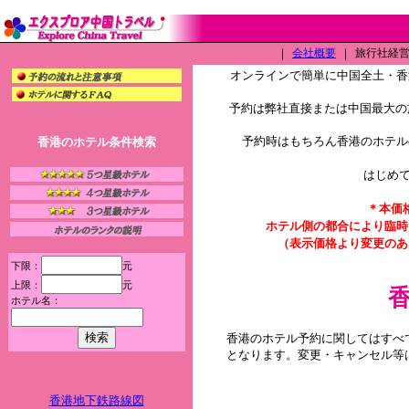
｜
会社概要
｜
旅行社経営許
オンラインで簡単に中国全土・香
予約は弊社直接または中国最大の旅
予約時はもちろん香港のホテル
香港のホテル条件検索
はじめ
＊本価
ホテル側の都合により臨時
（表示価格より変更のあ
下限：
元
上限：
元
ホテル名：
香港のホテル予約に関してはすべ
となります。変更・キャンセル等
香港地下鉄路線図