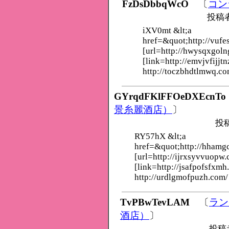
FzDsDbbqWcO
〔
コン
投稿
iXV0mt &lt;a
href=&quot;http://vufe
[url=http://hwysqxgoln
[link=http://emvjvfijjtn
http://toczbhdtlmwq.co
GYrqdFKlFFOeDXEcnTo
景糸麗酒店）
〕
投
RY57hX &lt;a
href=&quot;http://hham
[url=http://ijrxsyvvuopw.
[link=http://jsafpofsfxmh
http://urdlgmofpuzh.com/
TvPBwTevLAM
〔
ラン
酒店）
〕
投稿