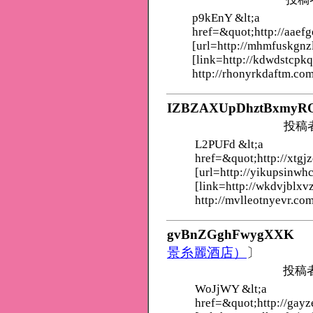
p9kEnY &lt;a
href=&quot;http://aaef
[url=http://mhmfuskgnz
[link=http://kdwdstcpk
http://rhonyrkdaftm.com
IZBZAXUpDhztBxmyR
投稿
L2PUFd &lt;a
href=&quot;http://xtgj
[url=http://yikupsinwh
[link=http://wkdvjblxv
http://mvlleotnyevr.com
gvBnZGghFwygXXK
景糸麗酒店）
〕
投稿
WoJjWY &lt;a
href=&quot;http://gayz