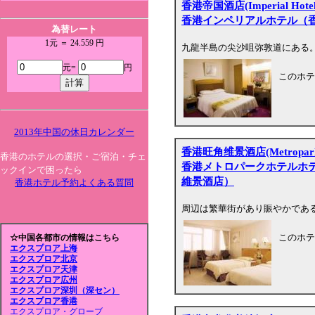
香港帝国酒店(Imperial Hotel
香港インペリアルホテル（
為替レート
1元 ＝ 24.559 円
九龍半島の尖沙咀弥敦道にある
元=
円
このホテ
2013年中国の休日カレンダー
香港旺角维景酒店(Metropark H
香港のホテルの選択・ご宿泊・チェ
香港メトロパークホテルホ
ックインで困ったら
維景酒店）
香港ホテル予約よくある質問
周辺は繁華街があり賑やかであ
このホテ
☆中国各都市の情報はこちら
エクスプロア上海
エクスプロア北京
エクスプロア天津
エクスプロア広州
エクスプロア深圳（深セン）
エクスプロア香港
エクスプロア・グローブ