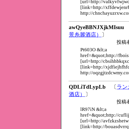
[url=http://valkyvfwjw
[link=http://xffdewjenr
http://chnchayuzrxw.c
awQyeBBNJXjkMIsuu
景糸麗酒店）
〕
投稿
Pt603O &lt;a
href=&quot;http://fboi
[url=http://cbsihhbkqx
[link=http://xjdfiejhfhf
http://oqzgjtzdcwmy.c
QDLiTdLypLb
〔
ラン
酒店）
〕
投稿
lR97iN &lt;a
href=&quot;http://cufl
[url=http://avfzkzshet
[link=http://bouasdvrrq