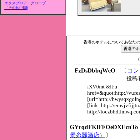
エクスプロア・グローブ
（その他中国)
香港のホテルについてあなた
《
FzDsDbbqWcO
〔
コン
投稿
iXV0mt &lt;a
href=&quot;http://vufe
[url=http://hwysqxgoln
[link=http://emvjvfijjtn
http://toczbhdtlmwq.co
GYrqdFKlFFOeDXEcnTo
景糸麗酒店）
〕