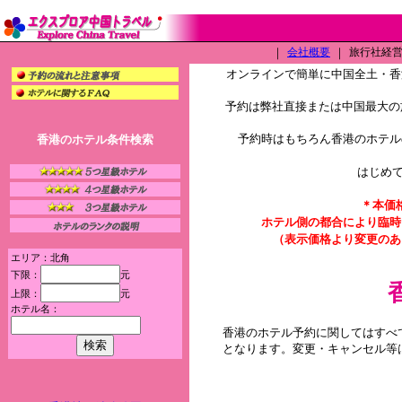
｜
会社概要
｜
旅行社経営許
オンラインで簡単に中国全土・香
予約は弊社直接または中国最大の旅
予約時はもちろん香港のホテル
香港のホテル条件検索
はじめ
＊本価
ホテル側の都合により臨時
（表示価格より変更のあ
エリア：北角
下限：
元
上限：
元
ホテル名：
香港のホテル予約に関してはすべ
となります。変更・キャンセル等