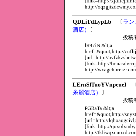
[link=http://xjdfiejhfhf
http://oqzgjtzdcwmy.c
QDLiTdLypLb
〔
ラン
酒店）
〕
投稿
lR97iN &lt;a
href=&quot;http://cufl
[url=http://avfzkzshet
[link=http://bouasdvrrq
http://wxagehbreizr.co
LErnSlTuoYVnpeueI
糸麗酒店）
〕
投稿
PGRaTa &lt;a
href=&quot;http://snyz
[url=http://lqhoaugcivl
[link=http://quxolxmb
http://tkliwqxeuoxd.co