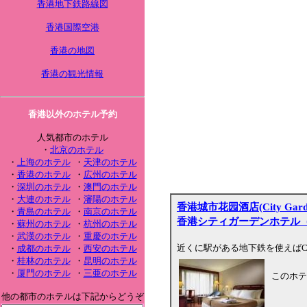
香港地下鉄路線図
香港国際空港
香港の地図
香港の観光情報
香港以外のホテル予約
人気都市のホテル
・
北京のホテル
・
上海のホテル
・
天津のホテル
・
香港のホテル
・
広州のホテル
・
深圳のホテル
・
澳門のホテル
・
大連のホテル
・
瀋陽のホテル
香港城市花园酒店(City Garden
・
青島のホテル
・
南京のホテル
香港シティガーデンホテル
・
蘇州のホテル
・
杭州のホテル
・
武漢のホテル
・
重慶のホテル
近くに駅がある地下鉄を使えばCaus
・
成都のホテル
・
西安のホテル
・
桂林のホテル
・
昆明のホテル
・
厦門のホテル
・
三亜のホテル
このホテ
他の都市のホテルは下記からどうぞ