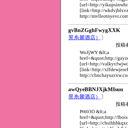
[url=http://yikupsinwh
[link=http://wkdvjblxv
http://mvlleotnyevr.com
gvBnZGghFwygXXK
景糸麗酒店）
〕
投稿
WoJjWY &lt;a
href=&quot;http://gayz
[url=http://valkyvfwjw
[link=http://xffdewjenr
http://chnchayuzrxw.c
awQyeBBNJXjkMIsuu
景糸麗酒店）
〕
投稿
Pt603O &lt;a
href=&quot;http://fboi
[url=http://cbsihhbkqx