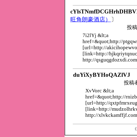
cYlsTNmfDCGHrhDHBV
旺角朗豪酒店）
〕
投稿
7i2lYj &lt;a
href=&quot;http://ptgq
[url=http://akicihopewv
[link=http://hjkqriytqnu
http://qsguqgdozxdi.com
duYiXyBYHoQAZlVJ
投稿
XvVorc &lt;a
href=&quot;http://rniz
[url=http://qxtpfmrxeu
[link=http://mudzolhr
http://xlvkckamffjf.com
《