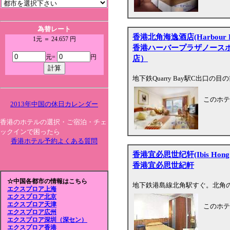
為替レート
香港北角海逸酒店(Harbour Plaz
1元 ＝ 24.657 円
香港ハーバープラザノース
元=
円
店）
地下鉄Quarry Bay駅C出口
このホテ
2013年中国の休日カレンダー
香港のホテルの選択・ご宿泊・チェ
ックインで困ったら
香港ホテル予約よくある質問
香港宜必思世纪轩(Ibis Hong Ko
香港宜必思世紀軒
☆中国各都市の情報はこちら
地下鉄港島線北角駅すぐ。北角
エクスプロア上海
エクスプロア北京
エクスプロア天津
このホテ
エクスプロア広州
エクスプロア深圳（深セン）
エクスプロア香港