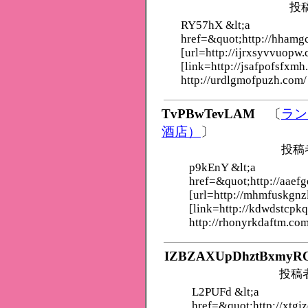
投
RY57hX &lt;a
href=&quot;http://hham
[url=http://ijrxsyvvuopw.
[link=http://jsafpofsfxmh
http://urdlgmofpuzh.com/
TvPBwTevLAM
〔
ラン
酒店）
〕
投稿
p9kEnY &lt;a
href=&quot;http://aaef
[url=http://mhmfuskgnz
[link=http://kdwdstcpk
http://rhonyrkdaftm.com
IZBZAXUpDhztBxmyR
投稿
L2PUFd &lt;a
href=&quot;http://xtgj