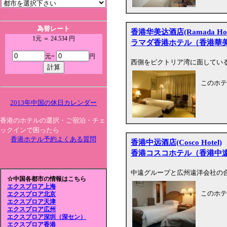
為替レート
香港华美达酒店(Ramada Hong 
1元 ＝ 24.534 円
ラマダ香港ホテル（香港華
元=
円
西側をビクトリア湾に面してい
このホテ
2013年中国の休日カレンダー
香港のホテルの選択・ご宿泊・チェ
ックインで困ったら
香港ホテル予約よくある質問
香港中远酒店(Cosco Hotel)
香港コスコホテル（香港中
中遠グループと広州遠洋会社の
☆中国各都市の情報はこちら
エクスプロア上海
このホテ
エクスプロア北京
エクスプロア天津
エクスプロア広州
エクスプロア深圳（深セン）
エクスプロア香港