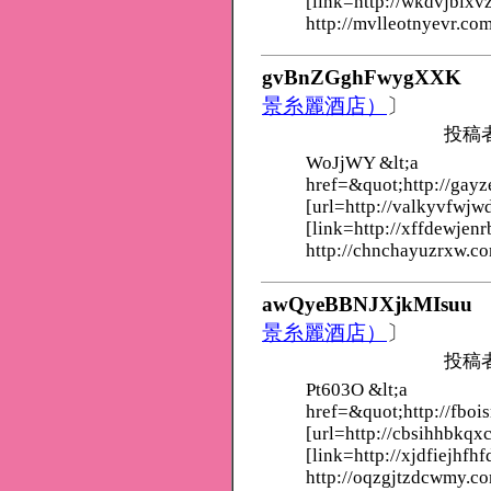
[link=http://wkdvjblxv
http://mvlleotnyevr.com
gvBnZGghFwygXXK
景糸麗酒店）
〕
投稿
WoJjWY &lt;a
href=&quot;http://gayz
[url=http://valkyvfwjw
[link=http://xffdewjenr
http://chnchayuzrxw.c
awQyeBBNJXjkMIsuu
景糸麗酒店）
〕
投稿
Pt603O &lt;a
href=&quot;http://fboi
[url=http://cbsihhbkqx
[link=http://xjdfiejhfhf
http://oqzgjtzdcwmy.c