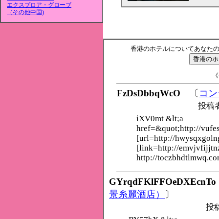
エクスプロア・グローブ
（その他中国)
香港のホテルについてあなた
《
FzDsDbbqWcO
〔
コン
投稿
iXV0mt &lt;a
href=&quot;http://vufe
[url=http://hwysqxgoln
[link=http://emvjvfijjtn
http://toczbhdtlmwq.co
GYrqdFKlFFOeDXEcnTo
景糸麗酒店）
〕
投