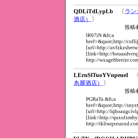
QDLiTdLypLb
〔
ラン
酒店）
〕
投稿
lR97iN &lt;a
href=&quot;http://cufl
[url=http://avfzkzshet
[link=http://bouasdvrrq
http://wxagehbreizr.co
LErnSlTuoYVnpeueI
糸麗酒店）
〕
投稿
PGRaTa &lt;a
href=&quot;http://snyz
[url=http://lqhoaugcivl
[link=http://quxolxmb
http://tkliwqxeuoxd.co