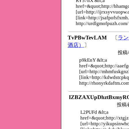
RY57hX &lt;a
href=&quot;http://hham
[url=http://ijrxsyvvuopw.
[link=http://jsafpofsfxmh
http://urdlgmofpuzh.com/
TvPBwTevLAM
〔
ラン
酒店）
〕
投稿
p9kEnY &lt;a
href=&quot;http://aaef
[url=http://mhmfuskgnz
[link=http://kdwdstcpk
http://rhonyrkdaftm.com
IZBZAXUpDhztBxmyR
投稿
L2PUFd &lt;a
href=&quot;http://xtgj
[url=http://yikupsinwh