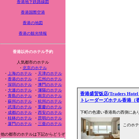
香港地下鉄路線図
香港国際空港
香港の地図
香港の観光情報
香港以外のホテル予約
人気都市のホテル
・
北京のホテル
・
上海のホテル
・
天津のホテル
・
香港のホテル
・
広州のホテル
・
深圳のホテル
・
澳門のホテル
・
大連のホテル
・
瀋陽のホテル
香港盛贸饭店(Traders Hotel 
・
青島のホテル
・
南京のホテル
トレーダーズホテル香港（
・
蘇州のホテル
・
杭州のホテル
・
武漢のホテル
・
重慶のホテル
下町の色濃い香港島の西側にあ
・
成都のホテル
・
西安のホテル
・
桂林のホテル
・
昆明のホテル
・
厦門のホテル
・
三亜のホテル
このホテ
他の都市のホテルは下記からどうぞ