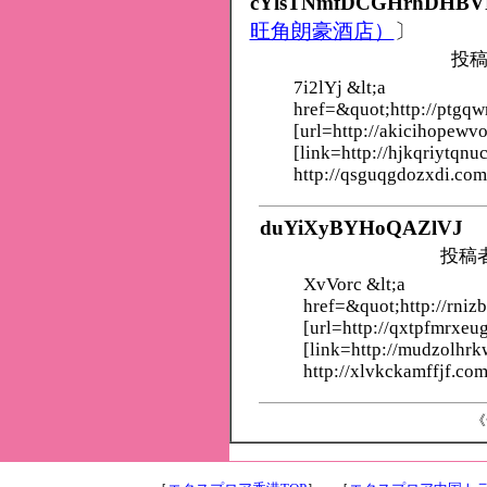
cYlsTNmfDCGHrhDHBV
旺角朗豪酒店）
〕
投稿
7i2lYj &lt;a
href=&quot;http://ptgq
[url=http://akicihopewv
[link=http://hjkqriytqnu
http://qsguqgdozxdi.com
duYiXyBYHoQAZlVJ
投稿
XvVorc &lt;a
href=&quot;http://rniz
[url=http://qxtpfmrxeu
[link=http://mudzolhr
http://xlvkckamffjf.com
《