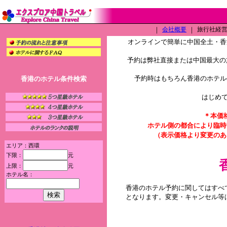
｜
会社概要
｜
旅行社経営許
オンラインで簡単に中国全土・香
予約は弊社直接または中国最大の旅
予約時はもちろん香港のホテル
香港のホテル条件検索
はじめ
＊本価
ホテル側の都合により臨時
（表示価格より変更のあ
エリア：西環
下限：
元
上限：
元
ホテル名：
香港のホテル予約に関してはすべ
となります。変更・キャンセル等