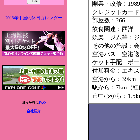
開業・改修：198
クレジットカード：Mast
2013年中国の休日カレンダー
部屋数：266
飲食関連：西洋 
娯楽・ジム等：ジ
その他の施設：
空港バス 空港送
ケット手配 ポー
付加料金：エキス
空港から：39k
駅から：7km（紅
市中心から：1.5
困った時に
FAQ
会社紹介