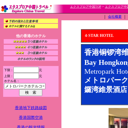
>
エクスプロア中国TOP
エクスプロア中
｜
会社概要
｜
4-STAR HOTEL
他の香港のホテル
香港铜锣湾维景酒店
Bay Hongko
Metropark Ho
下限：
元
上限：
元
メトロパー
ホテル名：
鑼湾維景酒店
香港地下鉄路線図
香港国際空港
香港の観光情報