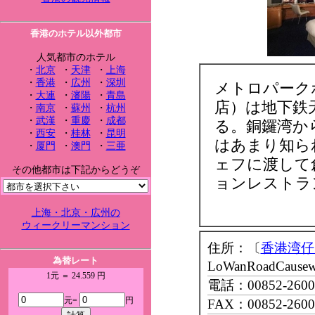
香港のホテル以外都市
人気都市のホテル
・
北京
・
天津
・
上海
・
香港
・
広州
・
深圳
メトロパーク
・
大連
・
瀋陽
・
青島
店）は地下鉄天
・
南京
・
蘇州
・
杭州
・
武漢
・
重慶
・
成都
る。銅鑼湾か
・
西安
・
桂林
・
昆明
はあまり知ら
・
厦門
・
澳門
・
三亜
ェフに渡して
その他都市は下記からどうぞ
ョンレストラン「
上海・北京・広州の
ウィークリーマンション
住所：〔
香港湾仔
為替レート
LoWanRoadCause
1元 ＝ 24.559 円
電話：00852-2600
元=
円
FAX：00852-2600