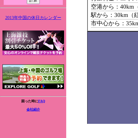
空港から：40km
駅から：30km（
2013年中国の休日カレンダー
市中心から：35
困った時に
FAQ
会社紹介