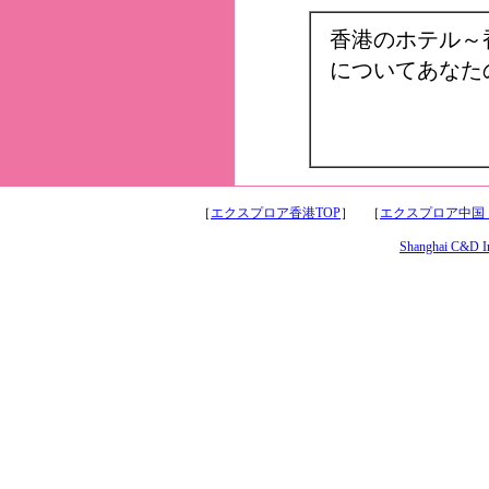
香港のホテル～
についてあなた
［
エクスプロア香港TOP
］ ［
エクスプロア中国
Shanghai C&D Int