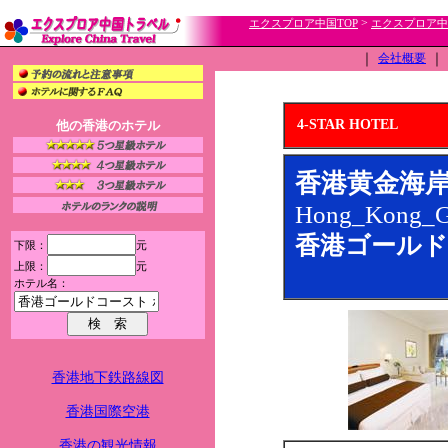
>
エクスプロア中国TOP
エクスプロア中
｜
会社概要
｜
4-STAR HOTEL
他の香港のホテル
香港黄金海岸酒店(
Hong_Kong_Go
香港ゴールド
下限：
元
上限：
元
ホテル名：
香港地下鉄路線図
香港国際空港
香港の観光情報