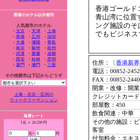
香港ゴールド
香港のホテル以外都市
青山湾に位置
ング施設のそ
人気都市のホテル
・
北京
・
天津
・
上海
でもビジネス
・
香港
・
広州
・
深圳
・
大連
・
瀋陽
・
青島
・
南京
・
蘇州
・
杭州
・
武漢
・
重慶
・
成都
・
西安
・
桂林
・
昆明
住所：〔
香港新界
・
厦門
・
澳門
・
三亜
電話：00852-2452
その他都市は下記からどうぞ
FAX：00852-2440
開業・改修：開業1
上海・北京・広州の
クレジットカード：Mast
ウィークリーマンション
部屋数：450
飲食関連：中華 
為替レート
その他の施設：ビ
1元 ＝ 24.559 円
客室
元=
円
付加料金：エキスト