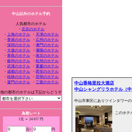
中山以外のホテル予約
人気都市のホテル
・
北京のホテル
・
上海のホテル
・
天津のホテル
・
香港のホテル
・
広州のホテル
・
深圳のホテル
・
澳門のホテル
・
大連のホテル
・
瀋陽のホテル
・
青島のホテル
・
南京のホテル
・
蘇州のホテル
・
杭州のホテル
・
武漢のホテル
・
重慶のホテル
・
成都のホテル
・
西安のホテル
・
桂林のホテル
・
昆明のホテル
・
厦門のホテル
・
三亜のホテル
中山香格里拉大酒店
中山シャングリラホテル（中
他の都市のホテルは下記からどうぞ
中山市東区にありツインタワーの
このホテ
為替レート
1元 ＝ 24.657 円
元=
円