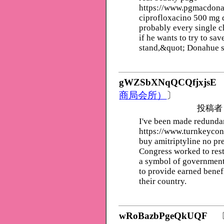
https://www.pgmacdon
ciprofloxacino 500 mg d
probably every single c
if he wants to try to sa
stand,&quot; Donahue s
gWZSbXNqQCQfjxjsE
商局会所）
〕
投稿者
I've been made redunda
https://www.turnkeycon
buy amitriptyline no p
Congress worked to res
a symbol of government
to provide earned benefi
their country.
wRoBazbPgeQkUQF