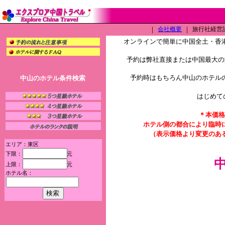
｜
会社概要
｜
旅行社経営許可
オンラインで簡単に中国全土・香
予約は弊社直接または中国最大の旅
予約時はもちろん中山のホテル
中山のホテル条件検索
はじめて
＊本価格
ホテル側の都合により臨時
（表示価格より変更のあ
エリア：東区
下限：
元
上限：
元
ホテル名：