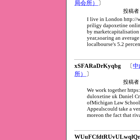
局会所）
〕
投稿者
I live in London http:
priligy dapoxetine onlin
by marketcapitalisation
year,soaring an average 
localbourse's 5.2 percen
xSFARaDrKyqbg
〔
中
所）
〕
投稿者
We work together https
duloxetine uk Daniel Cra
ofMichigan Law School, 
Appealscould take a ver
moreon the fact that ri
WUuFCfdtRUvULwqlQn