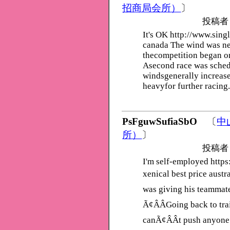
招商局会所）
〕
投稿者
It's OK http://www.sin
canada The wind was near
thecompetition began on
Asecond race was sched
windsgenerally increase
heavyfor further racing
PsFguwSufiaSbO
〔
中
所）
〕
投稿者
I'm self-employed https
xenical best price austr
was giving his teammate
Ã¢ÂÂGoing back to tra
canÃ¢ÂÂt push anyone 