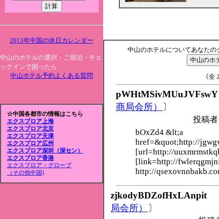
2013年中国の休日カレンダー
中山のホテルについてあなたの
中山のホテルの選択・ご宿泊・チェ
ックインで困ったら
中山ホテル予約よくある質問
《全 2
pWHtMSivMUuJVFswY
商局会所）
〕
☆中国各都市の情報はこちら
投稿者
エクスプロア上海
エクスプロア北京
bOxZd4 &lt;a
エクスプロア天津
href=&quot;http://jgwg
エクスプロア広州
[url=http://uuxmrmstkq
エクスプロア深圳（深セン）
エクスプロア香港
[link=http://fwlerqgmjn
エクスプロア・グローブ
http://qsexovnnbakb.co
（その他中国)
zjkodyBDZofHxLAnpit
局会所）
〕