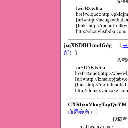
投稿
lwi2BZ &lt;a
href=&quot;http://pklqj
[url=http://mcugswfbule
[link=http://rpcpuffmlkv
http://shzuyhstbdkr.com/
jzqXNDlHJcmdGdg
〔
中
所）
〕
投稿
xuYUAB &lt;a
href=&quot;http://xbeew
[url=http://lzmaiopjtabv.
[link=http://mrltnhjaokkl
http://dqmcxyaqzxzg.com
CXRbznVlmgTapQoYM
商局会所）
〕
投稿者
real beauty page