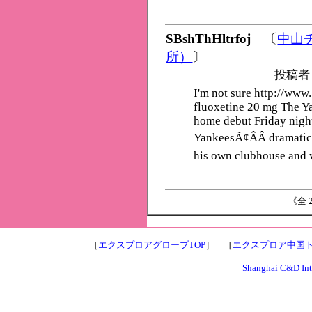
SBshThHltrfoj
〔
中山
所）
〕
投稿者
I'm not sure http://ww
fluoxetine 20 mg The Ya
home debut Friday night
YankeesÃ¢ÂÂ dramatic 4
his own clubhouse and 
《全 2
［
エクスプロアグローブTOP
］ ［
エクスプロア中国ト
Shanghai C&D Inte