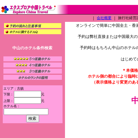
｜
会社概要
｜
旅行社経営許可
オンラインで簡単に中国全土・香
予約は弊社直接または中国最大の旅
予約時はもちろん中山のホテル
中山のホテル条件検索
はじめて
＊本価格
ホテル側の都合により臨時
（表示価格より変更のあ
エリア：古鎮
下限：
元
上限：
元
ホテル名：