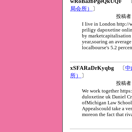
wRoBazbPgeQkUQF
局会所）
〕
投稿者
I live in London http:
priligy dapoxetine onlin
by marketcapitalisation
year,soaring an average 
localbourse's 5.2 percen
xSFARaDrKyqbg
〔
中
所）
〕
投稿者
We work together https
duloxetine uk Daniel Cra
ofMichigan Law School, 
Appealscould take a ver
moreon the fact that ri