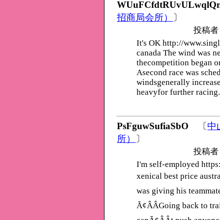
WUuFCfdtRUvULwqlQn
招商局会所）
〕
投稿者
It's OK http://www.sin
canada The wind was near
thecompetition began on
Asecond race was sched
windsgenerally increase
heavyfor further racing
PsFguwSufiaSbO
〔
中
所）
〕
投稿者
I'm self-employed https
xenical best price austr
was giving his teammate
Ã¢ÂÂGoing back to tra