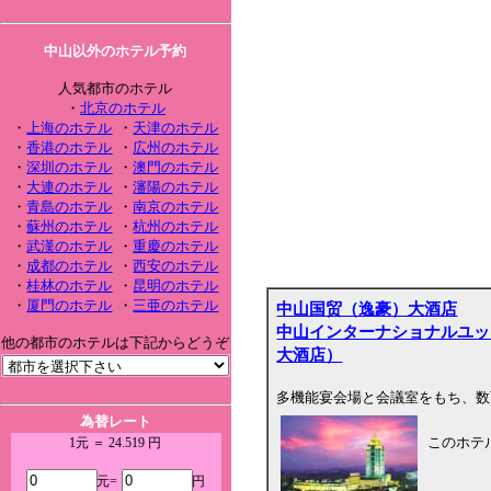
中山以外のホテル予約
人気都市のホテル
・
北京のホテル
・
上海のホテル
・
天津のホテル
・
香港のホテル
・
広州のホテル
・
深圳のホテル
・
澳門のホテル
・
大連のホテル
・
瀋陽のホテル
・
青島のホテル
・
南京のホテル
・
蘇州のホテル
・
杭州のホテル
・
武漢のホテル
・
重慶のホテル
・
成都のホテル
・
西安のホテル
・
桂林のホテル
・
昆明のホテル
・
厦門のホテル
・
三亜のホテル
中山国贸（逸豪）大酒店
中山インターナショナルユッ
他の都市のホテルは下記からどうぞ
大酒店）
多機能宴会場と会議室をもち、数
為替レート
このホテ
1元 ＝ 24.519 円
元=
円