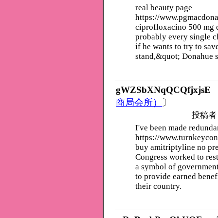
real beauty page
https://www.pgmacdon
ciprofloxacino 500 mg d
probably every single c
if he wants to try to sa
stand,&quot; Donahue s
gWZSbXNqQCQfjxjsE
商局会所）
〕
投稿者
I've been made redunda
https://www.turnkeycon
buy amitriptyline no p
Congress worked to res
a symbol of government
to provide earned benefi
their country.