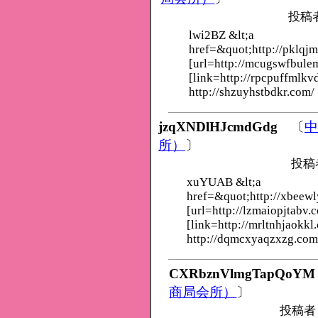
投稿
lwi2BZ &lt;a
href=&quot;http://pklqj
[url=http://mcugswfbule
[link=http://rpcpuffmlkv
http://shzuyhstbdkr.com/
jzqXNDlHJcmdGdg
〔
中
所）
〕
投稿
xuYUAB &lt;a
href=&quot;http://xbeew
[url=http://lzmaiopjtabv.
[link=http://mrltnhjaokkl
http://dqmcxyaqzxzg.com
CXRbznVlmgTapQoYM
商局会所）
〕
投稿者