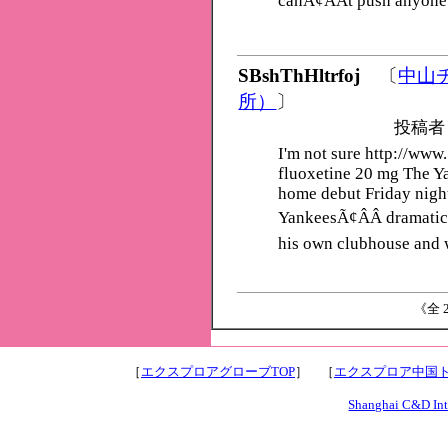
canÃ¢ÂÂt push anyone 
SBshThHltrfoj
〔
中山
所）
〕
投稿者
I'm not sure http://ww
fluoxetine 20 mg The Ya
home debut Friday night
YankeesÃ¢ÂÂ dramatic 4
his own clubhouse and 
《全 2
［
エクスプロアグローブTOP
］ ［
エクスプロア中国ト
Shanghai C&D Inte