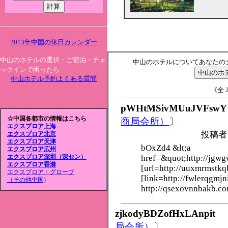
2013年中国の休日カレンダー
中山のホテルの選択・ご宿泊・チェ
中山のホテルについてあなたの
ックインで困ったら
中山ホテル予約よくある質問
《全 2
pWHtMSivMUuJVFswY
☆中国各都市の情報はこちら
商局会所）
〕
エクスプロア上海
投稿者
エクスプロア北京
エクスプロア天津
bOxZd4 &lt;a
エクスプロア広州
href=&quot;http://jgwg
エクスプロア深圳（深セン）
エクスプロア香港
[url=http://uuxmrmstkq
エクスプロア・グローブ
[link=http://fwlerqgmjn
（その他中国)
http://qsexovnnbakb.co
zjkodyBDZofHxLAnpit
局会所）
〕