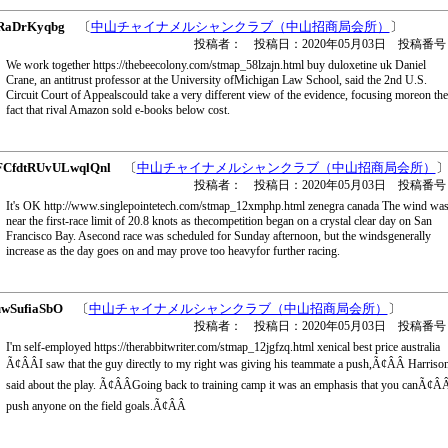
RaDrKyqbg
〔
中山チャイナメルシャンクラブ（中山招商局会所）
〕
投稿者： 投稿日：2020年05月03日 投稿番号
We work together https://thebeecolony.com/stmap_58lzajn.html buy duloxetine uk Daniel
Crane, an antitrust professor at the University ofMichigan Law School, said the 2nd U.S.
Circuit Court of Appealscould take a very different view of the evidence, focusing moreon the
fact that rival Amazon sold e-books below cost.
CfdtRUvULwqlQnl
〔
中山チャイナメルシャンクラブ（中山招商局会所）
投稿者： 投稿日：2020年05月03日 投稿番号
It's OK http://www.singlepointetech.com/stmap_12xmphp.html zenegra canada The wind wa
near the first-race limit of 20.8 knots as thecompetition began on a crystal clear day on San
Francisco Bay. Asecond race was scheduled for Sunday afternoon, but the windsgenerally
increase as the day goes on and may prove too heavyfor further racing.
uwSufiaSbO
〔
中山チャイナメルシャンクラブ（中山招商局会所）
〕
投稿者： 投稿日：2020年05月03日 投稿番号
I'm self-employed https://therabbitwriter.com/stmap_12jgfzq.html xenical best price australia
Ã¢ÂÂI saw that the guy directly to my right was giving his teammate a push,Ã¢ÂÂ Harriso
said about the play. Ã¢ÂÂGoing back to training camp it was an emphasis that you canÃ¢ÂÂ
push anyone on the field goals.Ã¢ÂÂ