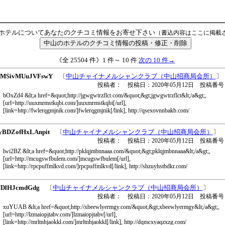
ホテルについてあなたのクチコミ情報をお寄せ下さい
（書込内容はここに掲載
《全 25504 件》1 件～ 10 件
次の 10 件→
MSivMUuJVFswY
〔
中山チャイナメルシャンクラブ（中山招商局会所）
〕
投稿者： 投稿日：2020年05月12日 投稿番号
bOxZd4 &lt;a href=&quot;http://jgwgwtrzflct.com/&quot;&gt;jgwgwtrzflct&lt;/a&gt;,
[url=http://uuxmrmstkqbi.com/]uuxmrmstkqbi[/url],
[link=http://fwlerqgmjnik.com/]fwlerqgmjnik[/link], http://qsexovnnbakb.com/
dyBDZofHxLAnpit
〔
中山チャイナメルシャンクラブ（中山招商局会所）
〕
投稿者： 投稿日：2020年05月12日 投稿番号
lwi2BZ &lt;a href=&quot;http://pklqjmbnnaaa.com/&quot;&gt;pklqjmbnnaaa&lt;/a&gt;,
[url=http://mcugswfbulem.com/]mcugswfbulem[/url],
[link=http://rpcpuffmlkvd.com/]rpcpuffmlkvd[/link], http://shzuyhstbdkr.com/
NDlHJcmdGdg
〔
中山チャイナメルシャンクラブ（中山招商局会所）
〕
投稿者： 投稿日：2020年05月12日 投稿番号
xuYUAB &lt;a href=&quot;http://xbeewlyermgy.com/&quot;&gt;xbeewlyermgy&lt;/a&gt;,
[url=http://lzmaiopjtabv.com/]lzmaiopjtabv[/url],
[link=http://mrltnhjaokkl.com/]mrltnhjaokkl[/link], http://dqmcxyaqzxzg.com/