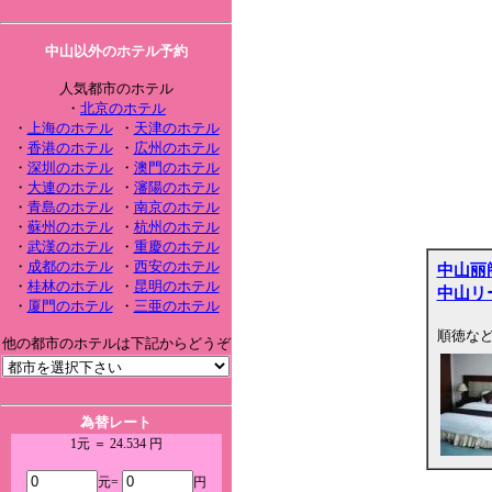
中山以外のホテル予約
人気都市のホテル
・
北京のホテル
・
上海のホテル
・
天津のホテル
・
香港のホテル
・
広州のホテル
・
深圳のホテル
・
澳門のホテル
・
大連のホテル
・
瀋陽のホテル
・
青島のホテル
・
南京のホテル
・
蘇州のホテル
・
杭州のホテル
・
武漢のホテル
・
重慶のホテル
・
成都のホテル
・
西安のホテル
中山丽
・
桂林のホテル
・
昆明のホテル
中山リ
・
厦門のホテル
・
三亜のホテル
順徳な
他の都市のホテルは下記からどうぞ
為替レート
1元 ＝ 24.534 円
元=
円