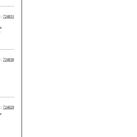
：
724831
n
e
：
724830
：
724829
e