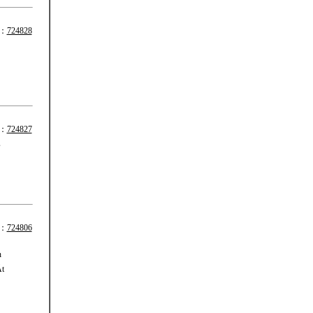
：
724828
〕
：
724827
s
：
724806
n
t