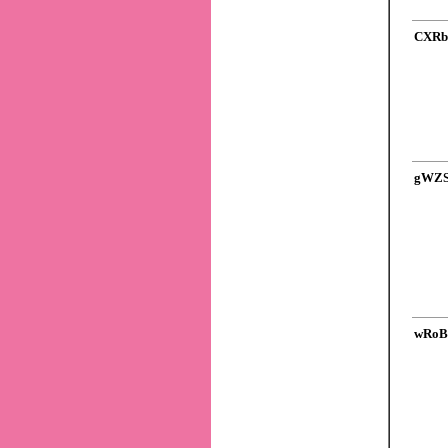
CXRb
gWZS
wRoB