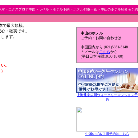
TOP
>
エクスプロア中国トラベル
>
ホテル予約
>
ホテル都市一覧
>
中山のホテル紹介＆予約
｜
本で最大規模。
安心・確実です。
中山のホテル
トします。
ご予約・お問い合わせは
中国国内から (021)5851-5148
＊メールは
こちら
から
(平日日本時間10:00-18:00)
さい。
。）
上海北京広州ウィークリーマンション予
約
中国のゴルフ場予約はこちら