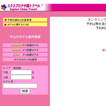
オンライン
予約は弊社直
予約時
中山のホテル条件検索
ホ
エリア：南頭鎮
下限：
元
上限：
元
ホテル名：