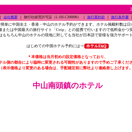
｜
会社概要
｜
旅行社経営許可証（L-SH-CJ00096）
｜
旅行業約款
｜
旅行条件書
で簡単に中国全土・香港・中山のホテル予約ができます。ホテル掲載軒数は日
接または中国最大の旅行サイト「Ctrip」との提携で行いますので低料金かつ
はもちろん中山のホテルの現地に対しても当社が日本語で皆様を強力サポー
はじめての中国ホテル予約には⇒
＊本価格は当月初めの設定価格となっており、
テル側の都合により臨時に変更される可能性がありますので予めご了承くだ
（表示価格より変更のある場合は、手配確定前に弊社より連絡差し上げます
中山南頭鎮のホテル