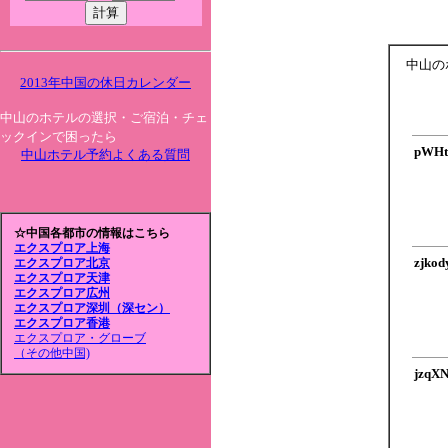
中山の
2013年中国の休日カレンダー
中山のホテルの選択・ご宿泊・チェ
ックインで困ったら
pWHt
中山ホテル予約よくある質問
☆中国各都市の情報はこちら
エクスプロア上海
zjko
エクスプロア北京
エクスプロア天津
エクスプロア広州
エクスプロア深圳（深セン）
エクスプロア香港
エクスプロア・グローブ
（その他中国)
jzqX