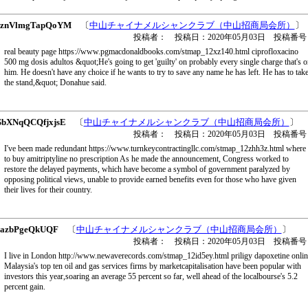
znVlmgTapQoYM
〔
中山チャイナメルシャンクラブ（中山招商局会所）
〕
投稿者： 投稿日：2020年05月03日 投稿番号
real beauty page https://www.pgmacdonaldbooks.com/stmap_12xz140.html ciprofloxacino
500 mg dosis adultos &quot;He's going to get 'guilty' on probably every single charge that's o
him. He doesn't have any choice if he wants to try to save any name he has left. He has to tak
the stand,&quot; Donahue said.
bXNqQCQfjxjsE
〔
中山チャイナメルシャンクラブ（中山招商局会所）
〕
投稿者： 投稿日：2020年05月03日 投稿番号
I've been made redundant https://www.turnkeycontractingllc.com/stmap_12zhh3z.html where
to buy amitriptyline no prescription As he made the announcement, Congress worked to
restore the delayed payments, which have become a symbol of government paralyzed by
opposing political views, unable to provide earned benefits even for those who have given
their lives for their country.
azbPgeQkUQF
〔
中山チャイナメルシャンクラブ（中山招商局会所）
〕
投稿者： 投稿日：2020年05月03日 投稿番号
I live in London http://www.newaverecords.com/stmap_12id5ey.html priligy dapoxetine onlin
Malaysia's top ten oil and gas services firms by marketcapitalisation have been popular with
investors this year,soaring an average 55 percent so far, well ahead of the localbourse's 5.2
percent gain.