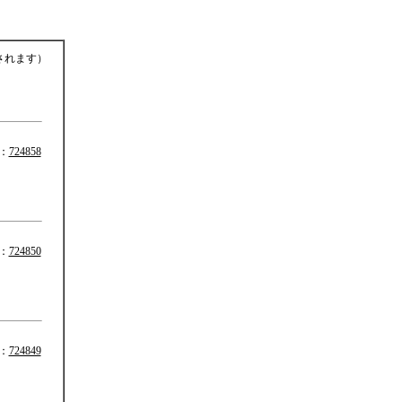
されます）
：
724858
：
724850
：
724849