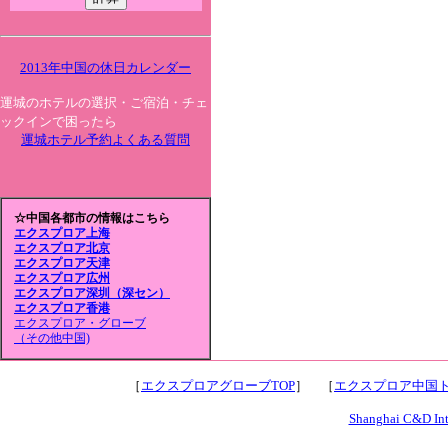
2013年中国の休日カレンダー
運城のホテルの選択・ご宿泊・チェ
ックインで困ったら
運城ホテル予約よくある質問
☆中国各都市の情報はこちら
エクスプロア上海
エクスプロア北京
エクスプロア天津
エクスプロア広州
エクスプロア深圳（深セン）
エクスプロア香港
エクスプロア・グローブ
（その他中国)
［
エクスプロアグローブTOP
］ ［
エクスプロア中国ト
Shanghai C&D Inte