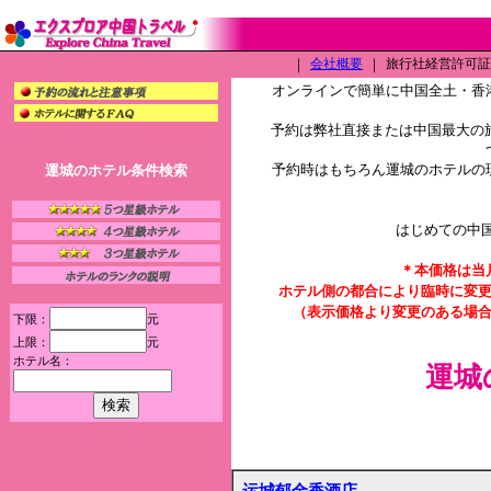
｜
会社概要
｜
旅行社経営許可証（L
オンラインで簡単に中国全土・香
予約は弊社直接または中国最大の旅
予約時はもちろん運城のホテルの
運城のホテル条件検索
はじめての中
＊本価格は当
ホテル側の都合により臨時に変
（表示価格より変更のある場
下限：
元
上限：
元
ホテル名：
運城
运城郁金香酒店