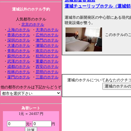
運城チューリップホテル（運城郁
運城以外のホテル予約
運城市の新開発区の中心部にある現代的
人気都市のホテル
聴覚設備が整う。
・
北京のホテル
・
上海のホテル
・
天津のホテル
このホテルの
・
香港のホテル
・
広州のホテル
・
深圳のホテル
・
澳門のホテル
・
大連のホテル
・
瀋陽のホテル
・
青島のホテル
・
南京のホテル
・
蘇州のホテル
・
杭州のホテル
・
武漢のホテル
・
重慶のホテル
・
成都のホテル
・
西安のホテル
・
桂林のホテル
・
昆明のホテル
・
厦門のホテル
・
三亜のホテル
運城のホテルについてあなたのクチ
他の都市のホテルは下記からどうぞ
為替レート
1元 ＝ 24.657 円
元=
円