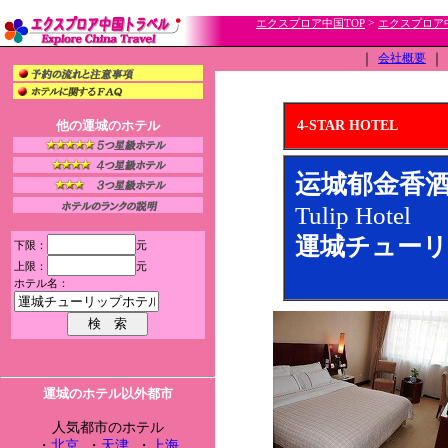
>
エクスプロア中国TOP
エクスプロア
｜
会社概要
｜
他の運城のホテル
4-STAR HOTEL
运城郁金香
Tulip Hotel
運城チューリ
下限：
元
上限：
元
ホテル名：
運城のホテル以外都市
人気都市のホテル
・
北京
・
天津
・
上海