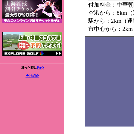
付加料金：中華朝
空港から：8km
駅から：2km（
市中心から：2k
困った時に
FAQ
会社紹介