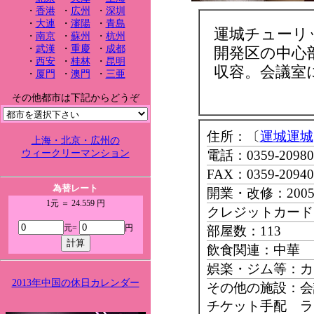
・
香港
・
広州
・
深圳
・
大連
・
瀋陽
・
青島
運城チューリ
・
南京
・
蘇州
・
杭州
・
武漢
・
重慶
・
成都
開発区の中心
・
西安
・
桂林
・
昆明
収容。会議室
・
厦門
・
澳門
・
三亜
その他都市は下記からどうぞ
住所：〔
運城運城
上海・北京・広州の
ウィークリーマンション
電話：0359-20980
FAX：0359-20940
為替レート
開業・改修：200
1元 ＝ 24.559 円
クレジットカード
元=
円
部屋数：113
飲食関連：中華 
娯楽・ジム等：カ
2013年中国の休日カレンダー
その他の施設：
チケット手配 ラ