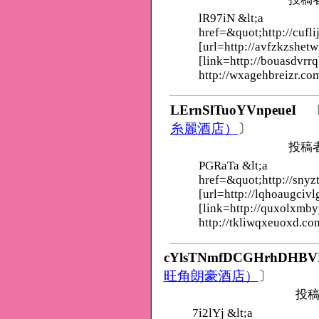
lR97iN &lt;a
href=&quot;http://cufl
[url=http://avfzkzshet
[link=http://bouasdvrrq
http://wxagehbreizr.co
LErnSlTuoYVnpeueI
糸麗酒店）
〕
投稿
PGRaTa &lt;a
href=&quot;http://snyz
[url=http://lqhoaugcivl
[link=http://quxolxmb
http://tkliwqxeuoxd.co
cYlsTNmfDCGHrhDHBV
旺角朗豪酒店）
〕
投稿
7i2lYj &lt;a