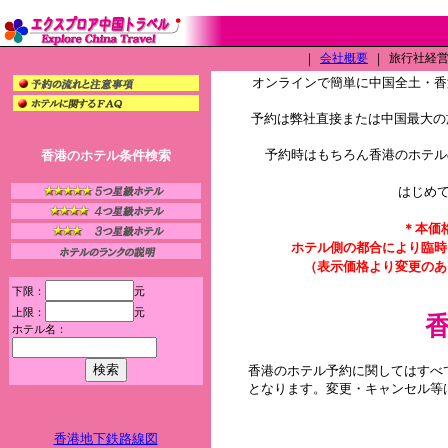
｜
会社概要
｜
旅行社経営許
オンラインで簡単に中国全土・香
予約は弊社直接または中国最大の旅
予約時はもちろん香港のホテル
香港のホテル条件検索
はじめ
＊本価
ホテル側の都合により臨時
（表示価格より変更のあ
下限：
元
上限：
元
ホテル名：
香港のホテル予約に関してはすべ
となります。変更・キャンセル等
香港地下鉄路線図