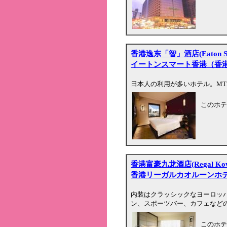
香港逸东「智」酒店(Eaton Smar
イートンスマート香港（香
日本人の利用が多いホテル。MTR佐敦
このホテ
香港富豪九龙酒店(Regal Kowlo
香港リーガルカオルーンホ
内装はクラッシックなヨーロッ
ン、スポーツバー、カフェなど
このホテ