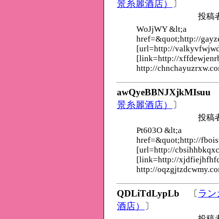
景糸麗酒店）
〕
投稿
WoJjWY &lt;a
href=&quot;http://gayz
[url=http://valkyvfwjw
[link=http://xffdewjenr
http://chnchayuzrxw.c
awQyeBBNJXjkMIsuu
景糸麗酒店）
〕
投稿
Pt603O &lt;a
href=&quot;http://fboi
[url=http://cbsihhbkqx
[link=http://xjdfiejhfhf
http://oqzgjtzdcwmy.c
QDLiTdLypLb
〔
ラン
酒店）
〕
投稿