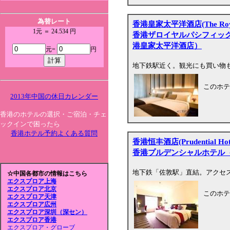
為替レート
香港皇家太平洋酒店(The Royal Pa
1元 ＝ 24.534 円
香港ザロイヤルパシフィッ
港皇家太平洋酒店）
元=
円
地下鉄駅近く。観光にも買い物
このホテ
2013年中国の休日カレンダー
香港のホテルの選択・ご宿泊・チェ
ックインで困ったら
香港ホテル予約よくある質問
香港恒丰酒店(Prudential Hot
香港プルデンシャルホテル
地下鉄「佐敦駅」直結。アクセ
☆中国各都市の情報はこちら
エクスプロア上海
エクスプロア北京
このホテ
エクスプロア天津
エクスプロア広州
エクスプロア深圳（深セン）
エクスプロア香港
エクスプロア・グローブ