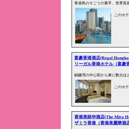
香港島のそごうの裏手、世界貿
このホテ
富豪香港酒店(Regal Hongkong
リーガル香港ホテル（富豪
銅鑼湾の中心部から東に数分ほ
このホテ
香港美丽华酒店(The Mira Ho
ザミラ香港（香港美麗華酒