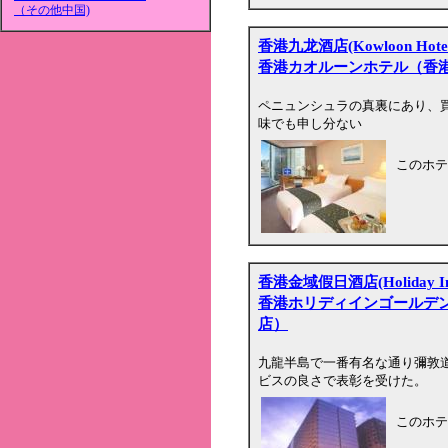
（その他中国)
香港九龙酒店(Kowloon Hotel
香港カオルーンホテル（香
ペニュンシュラの真裏にあり、
味でも申し分ない
このホテ
香港金域假日酒店(Holiday Inn 
香港ホリディインゴールデ
店）
九龍半島で一番有名な通り彌敦道(N
ビスの良さで表彰を受けた。
このホテ