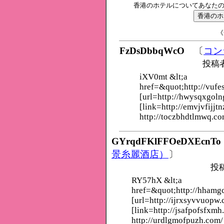
香港のホテルについてあなた
《
FzDsDbbqWcO
〔
コン
投稿
iXV0mt &lt;a
href=&quot;http://vufe
[url=http://hwysqxgoln
[link=http://emvjvfijjtn
http://toczbhdtlmwq.co
GYrqdFKlFFOeDXEcnTo
景糸麗酒店）
〕
投
RY57hX &lt;a
href=&quot;http://hham
[url=http://ijrxsyvvuopw.
[link=http://jsafpofsfxmh
http://urdlgmofpuzh.com/