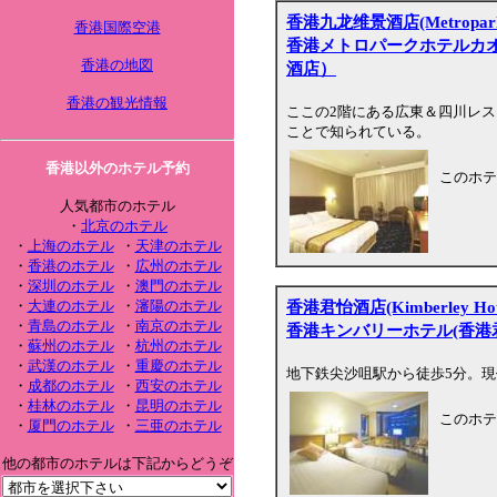
香港九龙维景酒店(Metropark H
香港国際空港
香港メトロパークホテルカ
香港の地図
酒店）
香港の観光情報
ここの2階にある広東＆四川レ
ことで知られている。
香港以外のホテル予約
このホテ
人気都市のホテル
・
北京のホテル
・
上海のホテル
・
天津のホテル
・
香港のホテル
・
広州のホテル
・
深圳のホテル
・
澳門のホテル
香港君怡酒店(Kimberley Hot
・
大連のホテル
・
瀋陽のホテル
・
青島のホテル
・
南京のホテル
香港キンバリーホテル(香港
・
蘇州のホテル
・
杭州のホテル
・
武漢のホテル
・
重慶のホテル
地下鉄尖沙咀駅から徒歩5分。
・
成都のホテル
・
西安のホテル
・
桂林のホテル
・
昆明のホテル
このホテ
・
厦門のホテル
・
三亜のホテル
他の都市のホテルは下記からどうぞ