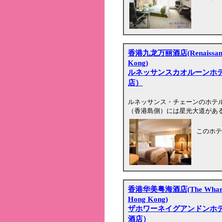
香港九龙万丽酒店(Renaissance 
Kong)
ルネッサンスカオルーンホ
店）
ルネッサンス・チェーンのホテ
（香港島側）には星光大道があ
このホテ
香港华美粤海酒店(The Wharney
Hong Kong)
ザホワーネイグアンドンホ
酒店）