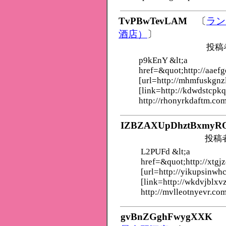
TvPBwTevLAM
〔
ラン
酒店）
〕
投稿
p9kEnY &lt;a
href=&quot;http://aaef
[url=http://mhmfuskgnz
[link=http://kdwdstcpk
http://rhonyrkdaftm.com
IZBZAXUpDhztBxmyR
投稿
L2PUFd &lt;a
href=&quot;http://xtgj
[url=http://yikupsinwh
[link=http://wkdvjblxv
http://mvlleotnyevr.com
gvBnZGghFwygXXK