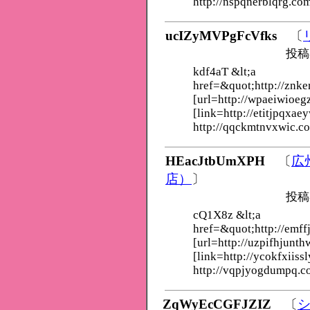
http://nspqnerblqrg.co
ucIZyMVPgFcVfks
〔
投稿
kdf4aT &lt;a
href=&quot;http://znke
[url=http://wpaeiwioeg
[link=http://etitjpqxae
http://qqckmtnvxwic.c
HEacJtbUmXPH
〔
広
店）
〕
投稿
cQ1X8z &lt;a
href=&quot;http://emff
[url=http://uzpifhjunth
[link=http://ycokfxiissl
http://vqpjyogdumpq.c
ZqWyEcCGFJZIZ
〔