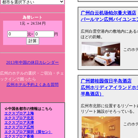
广州白云机场铂尔曼大酒店
為替レート
パールマン広州バイユンエ
1元 ＝ 24.534 円
広州白雲空港内の敷地内にある
元=
円
ほどの距離。
このホ
2013年中国の休日カレンダー
広州のホテルの選択・ご宿泊・チェ
ックインで困ったら
广州碧桂园假日半岛酒店
広州ホテル予約よくある質問
広州ホリディアイランドホ
半島酒店）
広州市北部に位置するリゾート
☆中国各都市の情報はこちら
リゾート施設がそろっている。
エクスプロア上海
エクスプロア北京
エクスプロア天津
このホ
エクスプロア広州
エクスプロア深圳（深セン）
エクスプロア香港