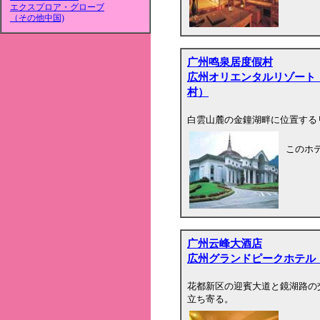
エクスプロア・グローブ
（その他中国)
广州鸣泉居度假村
広州オリエンタルリゾート
村）
白雲山麓の金鐘湖畔に位置する
このホ
广州云峰大酒店
広州グランドピークホテル
花都新区の迎賓大道と鏡湖路の
立ち寄る。