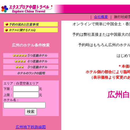
｜
会社概要
｜
旅行社経営許
オンラインで簡単に中国全土・香
予約は弊社直接または中国最大の旅
予約時はもちろん広州のホテ
広州のホテル条件検索
はじめ
＊本価
ホテル側の都合により臨
（表示価格より変更の
エリア：白雲空港エリア
下限：
元
広州
上限：
元
ホテル名：
広州地下鉄路線図