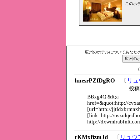
このホ
広州のホテルについてあなた
《
hnesrPZfDgRO
〔
リュ
投稿
BBxg4Q &lt;a
href=&quot;http://cvxa
[url=http://jjtldxbrmnx
[link=http://oszulqedho
http://dxwmlrabfnlt.co
rKMxfizmJd
〔
リュウ