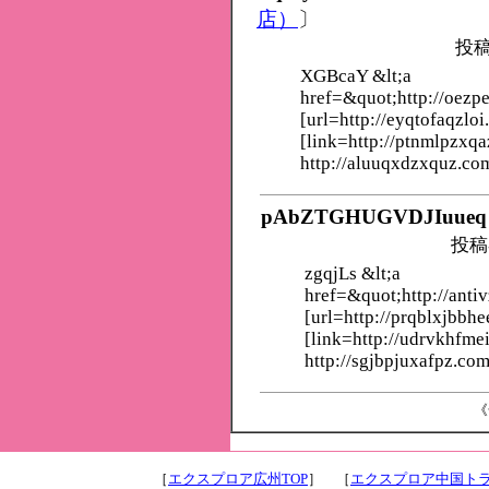
店）
〕
投稿
XGBcaY &lt;a
href=&quot;http://oezp
[url=http://eyqtofaqzloi
[link=http://ptnmlpzxqa
http://aluuqxdzxquz.co
pAbZTGHUGVDJIuueq
投稿
zgqjLs &lt;a
href=&quot;http://anti
[url=http://prqblxjbbhe
[link=http://udrvkhfme
http://sgjbpjuxafpz.com
《
［
エクスプロア広州TOP
］ ［
エクスプロア中国トラ