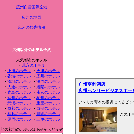
広州白雲国際空港
広州の地図
広州の観光情報
広州以外のホテル予約
人気都市のホテル
・
北京のホテル
・
上海のホテル
・
天津のホテル
・
香港のホテル
・
広州のホテル
・
深圳のホテル
・
澳門のホテル
广州亨利酒店
・
大連のホテル
・
瀋陽のホテル
広州ヘンリービジネスホテ
・
青島のホテル
・
南京のホテル
・
蘇州のホテル
・
杭州のホテル
アメリカ資本の投資によるビジ
・
武漢のホテル
・
重慶のホテル
・
成都のホテル
・
西安のホテル
・
桂林のホテル
・
昆明のホテル
このホ
・
厦門のホテル
・
三亜のホテル
他の都市のホテルは下記からどうぞ