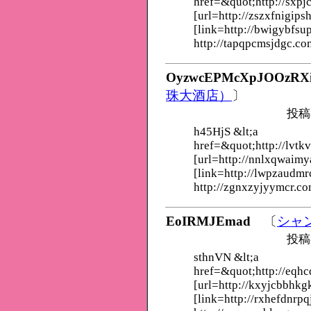
href=&quot;http://sxpj
[url=http://zszxfnigips
[link=http://bwigybfsu
http://tapqpcmsjdgc.co
OyzwcEPMcXpJOOzRX
珠大酒店）
〕
投稿
h45HjS &lt;a
href=&quot;http://lvt
[url=http://nnlxqwaimy
[link=http://lwpzaudmr
http://zgnxzyjyymcr.co
EoIRMJEmad
〔
シャ
投稿
sthnVN &lt;a
href=&quot;http://eqh
[url=http://kxyjcbbhk
[link=http://rxhefdnrpq