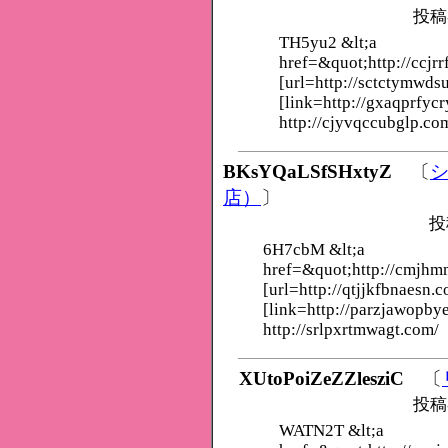
投稿
TH5yu2 &lt;a
href=&quot;http://ccjrr
[url=http://sctctymwds
[link=http://gxaqprfycr
http://cjyvqccubglp.co
BKsYQaLSfSHxtyZ
〔
店）
〕
投
6H7cbM &lt;a
href=&quot;http://cmjh
[url=http://qtjjkfbnaesn.c
[link=http://parzjawopby
http://srlpxrtmwagt.com/
XUtoPoiZeZZlesziC
〔
投稿
WATN2T &lt;a