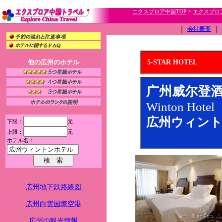
>
エクスプロア中国TOP
エクスプロ
｜
会社概要
｜
他の広州のホテル
5-STAR HOTEL
广州威尔登
Winton Hotel
広州ウィント
下限：
元
上限：
元
ホテル名：
広州地下鉄路線図
広州白雲国際空港
広州の観光情報