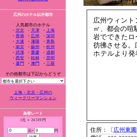
広州のホテル以外都市
広州ウィント
人気都市のホテル
㎡、都会の喧
・
北京
・
天津
・
上海
岩でできたロ
・
香港
・
広州
・
深圳
・
大連
・
瀋陽
・
青島
彷彿させる。
・
南京
・
蘇州
・
杭州
ホテルより発
・
武漢
・
重慶
・
成都
・
西安
・
桂林
・
昆明
・
厦門
・
澳門
・
三亜
その他都市は下記からどうぞ
上海・北京・広州の
ウィークリーマンション
為替レート
1元 ＝ 24.519 円
住所：〔
広州東圃
元=
円