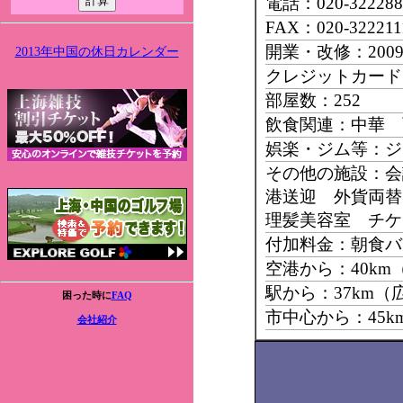
電話：020-322288
FAX：020-322211
開業・改修：200
2013年中国の休日カレンダー
クレジットカード：Ma
部屋数：252
飲食関連：中華 
娯楽・ジム等：ジ
その他の施設：会
港送迎 外貨両
理髪美容室 チケ
付加料金：朝食バ
空港から：40k
駅から：37km
困った時に
FAQ
市中心から：45
会社紹介