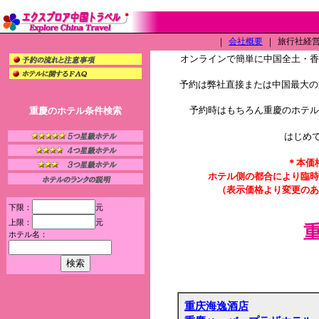
｜
会社概要
｜
旅行社経営許
オンラインで簡単に中国全土・
予約は弊社直接または中国最大の旅
予約時はもちろん重慶のホテル
重慶のホテル条件検索
はじめ
＊本価
ホテル側の都合により臨時
（表示価格より変更のあ
下限：
元
上限：
元
ホテル名：
重庆海逸酒店