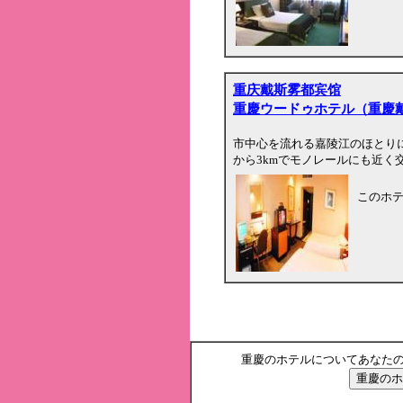
重庆戴斯雾都宾馆
重慶ウードゥホテル（重慶
市中心を流れる嘉陵江のほとりに
から3kmでモノレールにも近く
このホ
重慶のホテルについてあなた