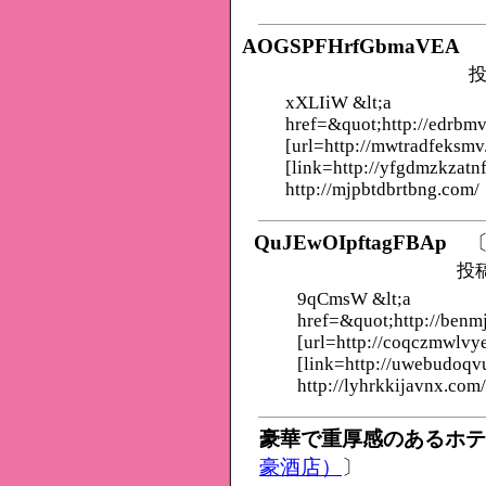
AOGSPFHrfGbmaVEA
投
xXLIiW &lt;a
href=&quot;http://edrb
[url=http://mwtradfeksmv
[link=http://yfgdmzkzatn
http://mjpbtdbrtbng.com/
QuJEwOIpftagFBAp
投
9qCmsW &lt;a
href=&quot;http://benm
[url=http://coqczmwlvy
[link=http://uwebudoqv
http://lyhrkkijavnx.com/
豪華で重厚感のあるホテ
豪酒店）
〕