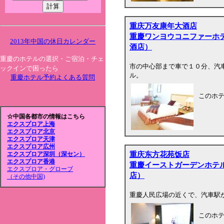
重庆万友康年大酒店
重慶ワンヨウコニファーホ
2013年中国の休日カレンダー
酒店）
重慶のホテルの選択・ご宿泊・チェ
市の中心部まで車で１０分、汽
ックインで困ったら
ル。
重慶ホテル予約よくある質問
このホ
☆中国各都市の情報はこちら
エクスプロア上海
エクスプロア北京
エクスプロア天津
エクスプロア広州
重庆东方花苑饭店
エクスプロア深圳（深セン）
エクスプロア香港
重慶イーストガーデンホテ
エクスプロア・グローブ
店）
（その他中国)
重慶人民広場の近くで、汽車駅か
このホ