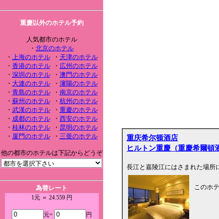
重慶以外のホテル予約
人気都市のホテル
・
北京のホテル
・
上海のホテル
・
天津のホテル
・
香港のホテル
・
広州のホテル
・
深圳のホテル
・
澳門のホテル
・
大連のホテル
・
瀋陽のホテル
・
青島のホテル
・
南京のホテル
・
蘇州のホテル
・
杭州のホテル
・
武漢のホテル
・
重慶のホテル
・
成都のホテル
・
西安のホテル
・
桂林のホテル
・
昆明のホテル
・
厦門のホテル
・
三亜のホテル
重庆希尔顿酒店
ヒルトン重慶（重慶希爾頓
他の都市のホテルは下記からどうぞ
長江と嘉陵江にはさまれた場所
このホ
為替レート
1元 ＝ 24.559 円
元=
円