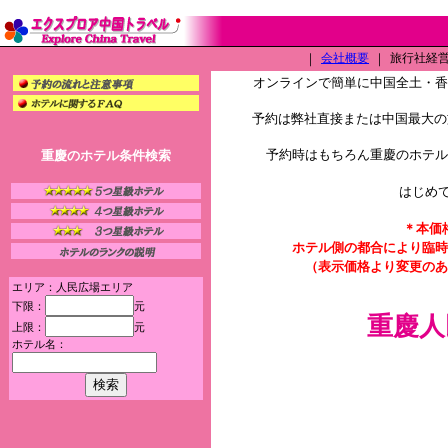
｜
会社概要
｜
旅行社経営許
オンラインで簡単に中国全土・
予約は弊社直接または中国最大の旅
予約時はもちろん重慶のホテル
重慶のホテル条件検索
はじめ
＊本価
ホテル側の都合により臨時
（表示価格より変更のあ
エリア：人民広場エリア
下限：
元
重慶人
上限：
元
ホテル名：