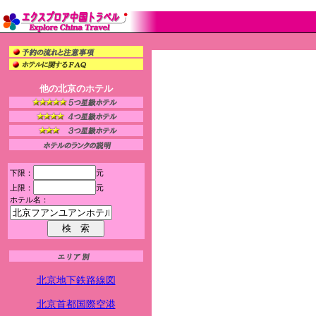
他の北京のホテル
下限：
元
上限：
元
ホテル名：
北京地下鉄路線図
北京首都国際空港