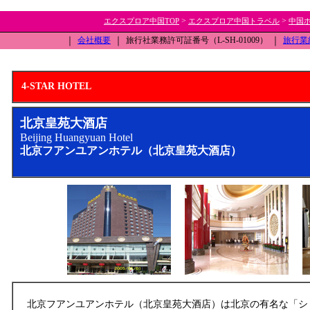
>
>
エクスプロア中国TOP
エクスプロア中国トラベル
中国
｜
会社概要
｜
旅行社業務許可証番号（L-SH-01009）
｜
旅行業
4-STAR HOTEL
北京皇苑大酒店
Beijing Huangyuan Hotel
北京フアンユアンホテル（北京皇苑大酒店）
北京フアンユアンホテル（北京皇苑大酒店）は北京の有名な「シ