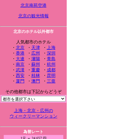
北京南苑空港
北京の観光情報
北京のホテル以外都市
人気都市のホテル
・
北京
・
天津
・
上海
・
香港
・
広州
・
深圳
・
大連
・
瀋陽
・
青島
・
南京
・
蘇州
・
杭州
・
武漢
・
重慶
・
成都
・
西安
・
桂林
・
昆明
・
厦門
・
澳門
・
三亜
その他都市は下記からどうぞ
上海・北京・広州の
ウィークリーマンション
為替レート
1元 ＝ 24.657 円