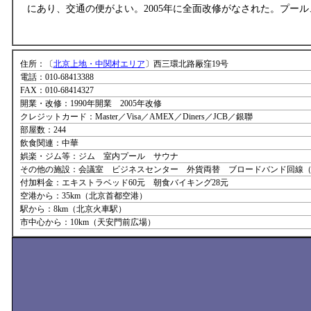
にあり、交通の便がよい。2005年に全面改修がなされた。プー
住所：〔
北京上地・中関村エリア
〕西三環北路厰窪19号
電話：010-68413388
FAX：010-68414327
開業・改修：1990年開業 2005年改修
クレジットカード：Master／Visa／AMEX／Diners／JCB／銀聯
部屋数：244
飲食関連：中華
娯楽・ジム等：ジム 室内プール サウナ
その他の施設：会議室 ビジネスセンター 外貨両替 ブロードバンド回線
付加料金：エキストラベッド60元 朝食バイキング28元
空港から：35km（北京首都空港）
駅から：8km（北京火車駅）
市中心から：10km（天安門前広場）