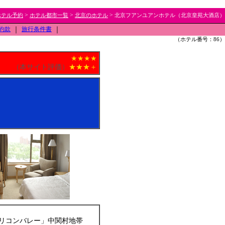
>
>
>
ホテル予約
ホテル都市一覧
北京のホテル
北京フアンユアンホテル（北京皇苑大酒店）
約款
｜
旅行条件書
｜
（ホテル番号：86）
★★★★
（本サイト評価）
★★★＋
リコンバレー」中関村地帯