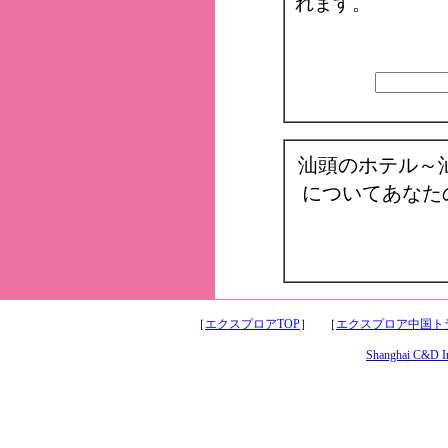
れます。
汕頭のホテル～
についてあなた
［
エクスプロアTOP
］ ［
エクスプロア中国トラ
Shanghai C&D Int