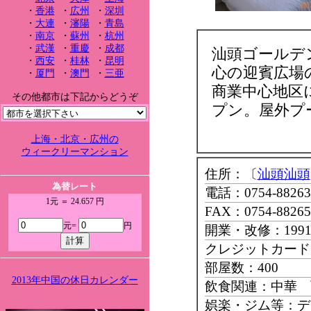
・
香港
・
広州
・
深圳
・
大連
・
瀋陽
・
青島
・
南京
・
蘇州
・
杭州
・
武漢
・
重慶
・
成都
汕頭ゴールデ
・
西安
・
桂林
・
昆明
心の迎賓広場
・
厦門
・
澳門
・
三亜
商業中心地区
その他都市は下記からどうぞ
プン。屋外プ
上海・北京・広州の
ウィークリーマンション
住所：〔
汕頭汕頭
為替レート
電話：0754-88263
1元 ＝ 24.657 円
FAX：0754-88265
元=
円
開業・改修：199
クレジットカード：Mast
部屋数：400
2013年中国の休日カレンダー
飲食関連：中華 
娯楽・ジム等：デ