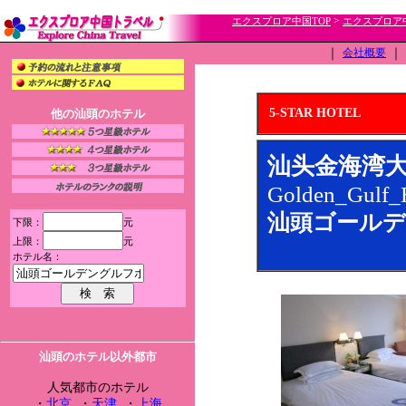
>
エクスプロア中国TOP
エクスプロア
｜
会社概要
｜
5-STAR HOTEL
他の汕頭のホテル
汕头金海湾
Golden_Gulf_
汕頭ゴールデ
下限：
元
上限：
元
ホテル名：
汕頭のホテル以外都市
人気都市のホテル
・
北京
・
天津
・
上海