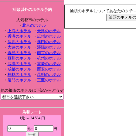
汕頭以外のホテル予約
汕頭のホテルについてあなたのクチ
人気都市のホテル
・
北京のホテル
・
上海のホテル
・
天津のホテル
・
香港のホテル
・
広州のホテル
・
深圳のホテル
・
澳門のホテル
・
大連のホテル
・
瀋陽のホテル
・
青島のホテル
・
南京のホテル
・
蘇州のホテル
・
杭州のホテル
・
武漢のホテル
・
重慶のホテル
・
成都のホテル
・
西安のホテル
・
桂林のホテル
・
昆明のホテル
・
厦門のホテル
・
三亜のホテル
他の都市のホテルは下記からどうぞ
為替レート
1元 ＝ 24.534 円
元=
円