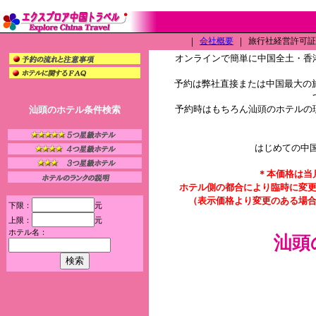
｜
会社概要
｜
旅行社経営許可証（L
オンラインで簡単に中国全土・香
予約は弊社直接または中国最大の旅
予約時はもちろん汕頭のホテルの
汕頭のホテル条件検索
はじめての中
＊本価格は当
ホテル側の都合により臨時に変
（表示価格より変更のある場
下限：
元
上限：
元
ホテル名：
汕頭