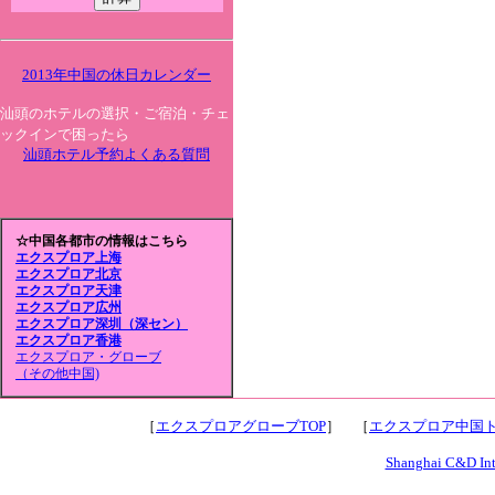
2013年中国の休日カレンダー
汕頭のホテルの選択・ご宿泊・チェ
ックインで困ったら
汕頭ホテル予約よくある質問
☆中国各都市の情報はこちら
エクスプロア上海
エクスプロア北京
エクスプロア天津
エクスプロア広州
エクスプロア深圳（深セン）
エクスプロア香港
エクスプロア・グローブ
（その他中国)
［
エクスプロアグローブTOP
］ ［
エクスプロア中国ト
Shanghai C&D Inte